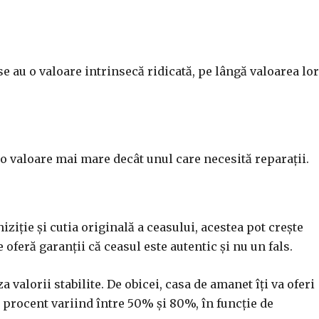
se au o valoare intrinsecă ridicată, pe lângă valoarea lor
 o valoare mai mare decât unul care necesită reparații.
hiziție și cutia originală a ceasului, acestea pot crește
feră garanții că ceasul este autentic și nu un fals.
a valorii stabilite. De obicei, casa de amanet îți va oferi
t procent variind între 50% și 80%, în funcție de