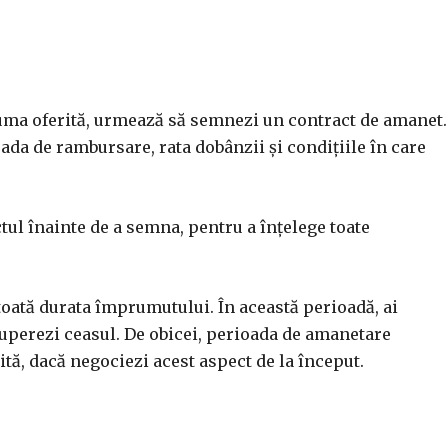
suma oferită, urmează să semnezi un contract de amanet.
da de rambursare, rata dobânzii și condițiile în care
ctul înainte de a semna, pentru a înțelege toate
oată durata împrumutului. În această perioadă, ai
uperezi ceasul. De obicei, perioada de amanetare
gită, dacă negociezi acest aspect de la început.