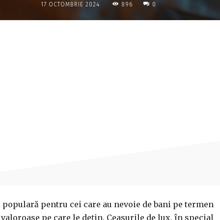
896
17 OCTOMBRIE 2024
0
Acțiune
i populară pentru cei care au nevoie de bani pe termen
 valoroase pe care le dețin. Ceasurile de lux, în special