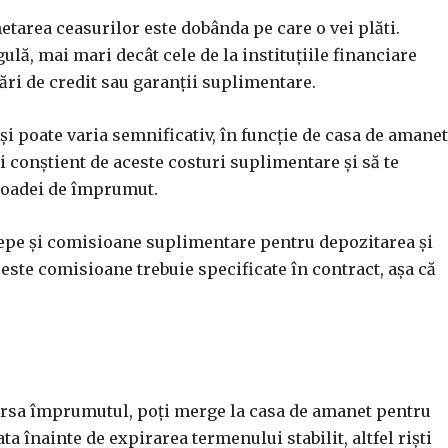
etarea ceasurilor este dobânda pe care o vei plăti.
ulă, mai mari decât cele de la instituțiile financiare
ări de credit sau garanții suplimentare.
și poate varia semnificativ, în funcție de casa de amanet
i conștient de aceste costuri suplimentare și să te
rioadei de împrumut.
epe și comisioane suplimentare pentru depozitarea și
ste comisioane trebuie specificate în contract, așa că
ursa împrumutul, poți merge la casa de amanet pentru
ta înainte de expirarea termenului stabilit, altfel riști