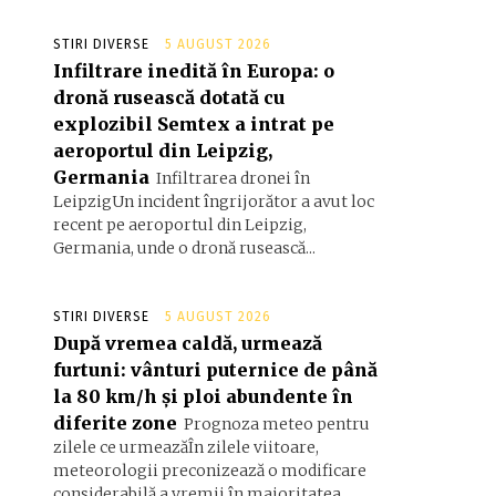
STIRI DIVERSE
5 AUGUST 2026
Infiltrare inedită în Europa: o
dronă rusească dotată cu
explozibil Semtex a intrat pe
aeroportul din Leipzig,
Germania
Infiltrarea dronei în
LeipzigUn incident îngrijorător a avut loc
recent pe aeroportul din Leipzig,
Germania, unde o dronă rusească...
STIRI DIVERSE
5 AUGUST 2026
După vremea caldă, urmează
furtuni: vânturi puternice de până
la 80 km/h și ploi abundente în
diferite zone
Prognoza meteo pentru
zilele ce urmeazăÎn zilele viitoare,
meteorologii preconizează o modificare
considerabilă a vremii în majoritatea