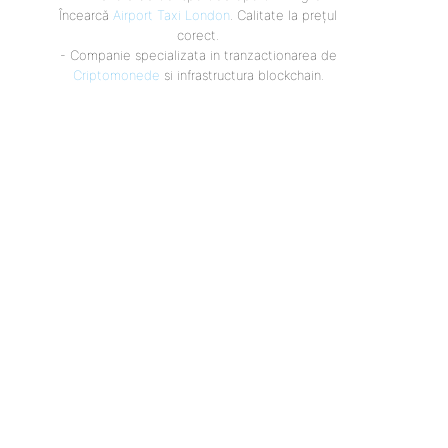
Încearcă
Airport Taxi London
. Calitate la prețul
corect.
- Companie specializata in tranzactionarea de
Criptomonede
si infrastructura blockchain.