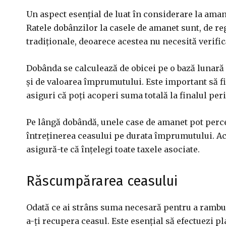
Un aspect esențial de luat în considerare la aman
Ratele dobânzilor la casele de amanet sunt, de reg
tradiționale, deoarece acestea nu necesită verific
Dobânda se calculează de obicei pe o bază lunară 
și de valoarea împrumutului. Este important să fi
asiguri că poți acoperi suma totală la finalul pe
Pe lângă dobândă, unele case de amanet pot perc
întreținerea ceasului pe durata împrumutului. Ace
asigură-te că înțelegi toate taxele asociate.
Răscumpărarea ceasului
Odată ce ai strâns suma necesară pentru a ramb
a-ți recupera ceasul. Este esențial să efectuezi pla