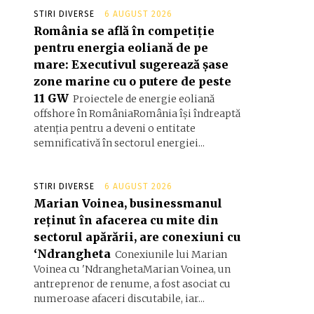
STIRI DIVERSE
6 AUGUST 2026
România se află în competiție
pentru energia eoliană de pe
mare: Executivul sugerează șase
zone marine cu o putere de peste
11 GW
Proiectele de energie eoliană
offshore în RomâniaRomânia își îndreaptă
atenția pentru a deveni o entitate
semnificativă în sectorul energiei...
STIRI DIVERSE
6 AUGUST 2026
Marian Voinea, businessmanul
reținut în afacerea cu mite din
sectorul apărării, are conexiuni cu
‘Ndrangheta
Conexiunile lui Marian
Voinea cu 'NdranghetaMarian Voinea, un
antreprenor de renume, a fost asociat cu
numeroase afaceri discutabile, iar...