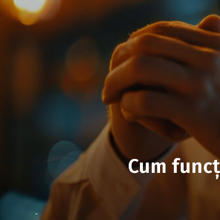
Cum funcț
-