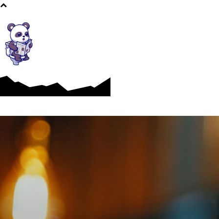
Afaceri si Industrii
Cultura si Entertainment