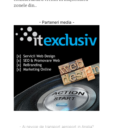
zonele din...
- Parteneri media -
- Ai nevoie de transport aeroport in Anglia?