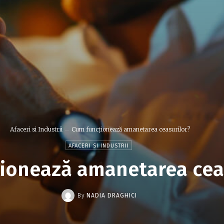
Afaceri si Industrii
Cum funcționează amanetarea ceasurilor?
AFACERI SI INDUSTRII
ionează amanetarea cea
By
NADIA DRAGHICI