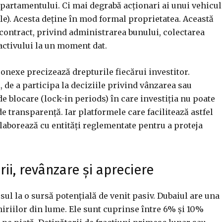
 apartamentului. Ci mai degrabă acționari ai unui vehicul
le). Acesta deține în mod formal proprietatea. Această
in contract, privind administrarea bunului, colectarea
 activului la un moment dat.
conexe precizează drepturile fiecărui investitor.
, de a participa la deciziile privind vânzarea sau
 blocare (lock-in periods) în care investiția nu poate
e transparență. Iar platformele care facilitează astfel
olaborează cu entități reglementate pentru a proteja
ii, revânzare și apreciere
sul la o sursă potențială de venit pasiv. Dubaiul are una
hiriilor din lume. Ele sunt cuprinse între 6% și 10%