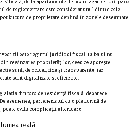
versificată, de la apartamente de lux în zgârie-nori, până
emul de reglementare este considerat unul dintre cele
se pot bucura de proprietate deplină în zonele desemnate
vestiții este regimul juridic și fiscal. Dubaiul nu
 din revânzarea proprietăților, ceea ce sporește
ție sunt, de obicei, fixe și transparente, iar
tate sunt digitalizate și eficiente.
egislația din țara de rezidență fiscală, deoarece
l. De asemenea, parteneriatul cu o platformă de
, poate evita complicații ulterioare.
n lumea reală