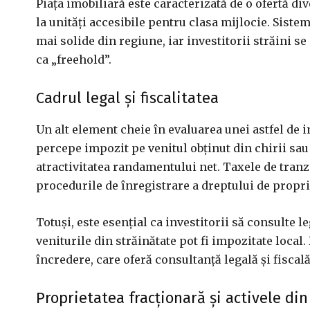
Piața imobiliară este caracterizată de o ofertă di
la unități accesibile pentru clasa mijlocie. Sist
mai solide din regiune, iar investitorii străini 
ca „freehold”.
Cadrul legal și fiscalitatea
Un alt element cheie în evaluarea unei astfel de in
percepe impozit pe venitul obținut din chirii sau
atractivitatea randamentului net. Taxele de tranzac
procedurile de înregistrare a dreptului de proprie
Totuși, este esențial ca investitorii să consulte l
veniturile din străinătate pot fi impozitate loca
încredere, care oferă consultanță legală și fiscală
Proprietatea fracționară și activele di