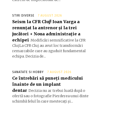
STIRI DIVERSE
7 AUGUST 2026
Seism la CFR Cluj! Ioan Varga a
renunțat la antrenor și la trei
jucători + Noua administrație a
echipei
Modificări semnificative la CFR
ClujLa CFR Cluj au avut loc transformări
remarcabile care au zguduit fundamental
echipa. Decizia de...
SANATATE SI HOBBY
7 AUGUST 2026
Ce întrebări să puneți medicului
înainte de un implant
dentar
Decizia nu ar trebui luată după o
ofertă sau o fotografie Pierderea unui dinte
schimbă felul în care mestecați și...