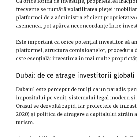
Ca orice formă de investiție, proprietatea fracțion
frecvente se numără volatilitatea pieței imobiliar
platformei de a administra eficient proprietatea 
asemenea, pot apărea neconcordanțe între investi
Este important ca orice potențial investitor să an
platformei, structura comisioanelor, procedura de
este esențială: investirea în mai multe proprietăț
Dubai: de ce atrage investitorii globali
Dubaiul este perceput de mulți ca un paradis pentru
impozitului pe venit, sistemului legal modern și 
Orașul se dezvoltă rapid, iar proiectele de infr
2020) și politica de atragere a capitalului străin 
turism.