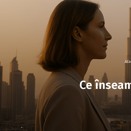
Afac
Ce înseam
-