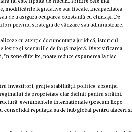
ară nu este lipsită de riscuri. Printre cele mai
e, modificările legislative sau fiscale, incapacitatea
sau de a asigura ocuparea constantă cu chiriași. De
tori privind strategia de vânzare sau administrare.
alizeze cu atenție documentația juridică, istoricul
 ieșire și scenariile de forță majoră. Diversificarea
i, în zone diferite, poate reduce expunerea la risc.
 investitori, grație stabilității politice, absenței
regimului de proprietate clar definit pentru străini.
astructură, evenimentele internaționale (precum Expo
au consolidat reputația sa de hub global pentru afaceri și