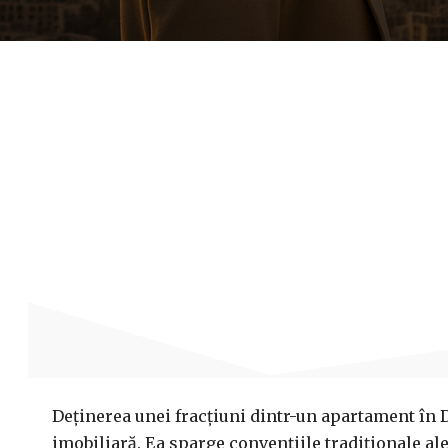
Deținerea unei fracțiuni dintr-un apartament în 
imobiliară. Ea sparge convențiile tradiționale ale