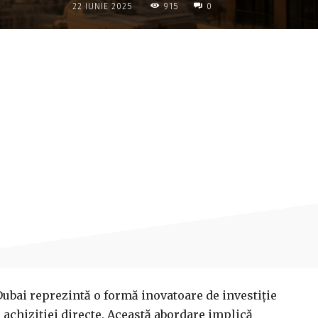
915
22 IUNIE 2025
0
Acțiune
Dubai reprezintă o formă inovatoare de investiție
 achiziției directe. Această abordare implică