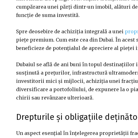
cumpărarea unei părți dintr-un imobil, alături de 
funcție de suma investită.
Spre deosebire de achiziția integrală a unei
propr
piețe premium. Cum este cea din Dubai. În acest s
beneficieze de potențialul de apreciere al pieței 
Dubaiul se află de ani buni în topul destinațiilor
susținută a prețurilor, infrastructură ultramoder
investitorii mici și mijlocii, achiziția unei frac
diversificare a portofoliului, de expunere la o pi
chirii sau revânzare ulterioară.
Drepturile și obligațiile deținăto
Un aspect esențial în înțelegerea proprietății fra