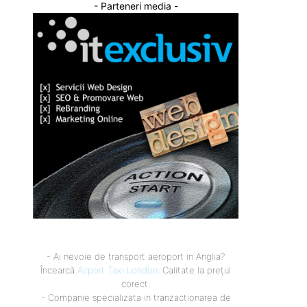
- Parteneri media -
- Ai nevoie de transport aeroport in Anglia?
Încearcă
Airport Taxi London
. Calitate la prețul
corect.
- Companie specializata in tranzactionarea de