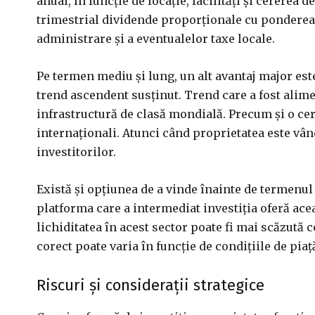
anual, în funcție de locație, facilități și cererea 
trimestrial dividende proporționale cu ponderea 
administrare și a eventualelor taxe locale.
Pe termen mediu și lung, un alt avantaj major est
trend ascendent susținut. Trend care a fost alimen
infrastructură de clasă mondială. Precum și o cer
internaționali. Atunci când proprietatea este vând
investitorilor.
Există și opțiunea de a vinde înainte de termenul
platforma care a intermediat investiția oferă acea
lichiditatea în acest sector poate fi mai scăzută 
corect poate varia în funcție de condițiile de piaț
Riscuri și considerații strategice