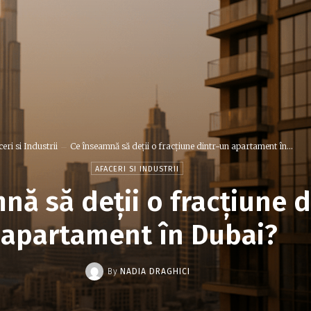
eri si Industrii
Ce înseamnă să deții o fracțiune dintr-un apartament în...
AFACERI SI INDUSTRII
nă să deții o fracțiune 
apartament în Dubai?
By
NADIA DRAGHICI