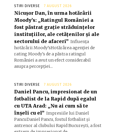
STIRI DIVERSE
7 AUGUST 2026
Nicușor Dan, în urma hotărârii
Moody’s: „Ratingul României a
fost păstrat grație străduințelor
instituțiilor, ale cetățenilor și ale
sectorului de afaceri”
Influența
hotărârii Moody’sHotărârea agenției de
rating Moody's de a păstra ratingul
României a avut un efect considerabil
asupra percepției...
STIRI DIVERSE
7 AUGUST 2026
Daniel Pancu, impresionat de un
fotbalist de la Rapid după egalul
cu UTA Arad: „Nu ai cum să te
înșeli cu el”
Impresiile lui Daniel
PancuDaniel Pancu, fostul fotbalist și
antrenor al clubului Rapid București, a fost
extrem de impresionat de...