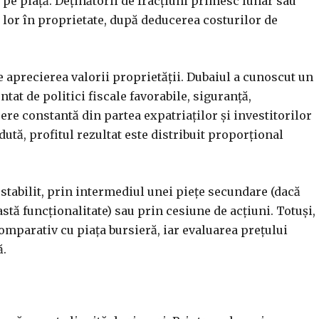
de pe piață. Deținătorii de fracțiuni primesc lunar sau
lor în proprietate, după deducerea costurilor de
e aprecierea valorii proprietății. Dubaiul a cunoscut un
tat de politici fiscale favorabile, siguranță,
ere constantă din partea expatriaților și investitorilor
ută, profitul rezultat este distribuit proporțional
 stabilit, prin intermediul unei piețe secundare (dacă
stă funcționalitate) sau prin cesiune de acțiuni. Totuși,
comparativ cu piața bursieră, iar evaluarea prețului
ă.