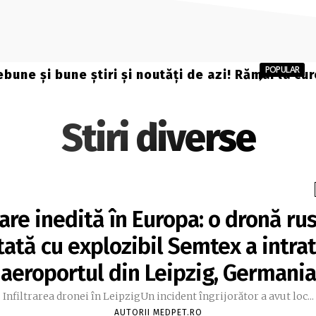
POPULAR
ebune și bune știri și noutăți de azi! Rămâi la cu
Stiri diverse
trare inedită în Europa: o dronă ru
ată cu explozibil Semtex a intra
aeroportul din Leipzig, Germania
Infiltrarea dronei în LeipzigUn incident îngrijorător a avut loc...
AUTORII MEDPET.RO