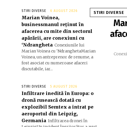
STIRI DIVERSE
6 AUGUST 2026
STIRI DIVERSE
Marian Voinea,
Mar
businessmanul reținut în
afacerea cu mite din sectorul
afac
apărării, are conexiuni cu
‘Ndrangheta
Conexiunile lui
Marian Voinea cu 'NdranghetaMarian
Conexi
Voinea, un antreprenor de renume, a
fost asociat cu numeroase afaceri
discutabile, iar...
STIRI DIVERSE
5 AUGUST 2026
Infiltrare inedită în Europa: o
dronă rusească dotată cu
explozibil Semtex a intrat pe
aeroportul din Leipzig,
Germania
Infiltrarea dronei în
LeipzigUn incident îngrijorător a avut