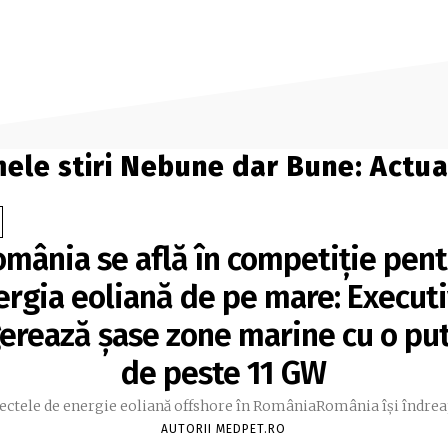
mele stiri Nebune dar Bune: Actual
mânia se află în competiție pen
ergia eoliană de pe mare: Executi
erează șase zone marine cu o pu
de peste 11 GW
ectele de energie eoliană offshore în RomâniaRomânia își îndreap
AUTORII MEDPET.RO