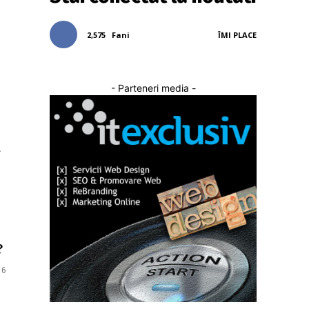
2,575
Fani
ÎMI PLACE
- Parteneri media -
a
?
26