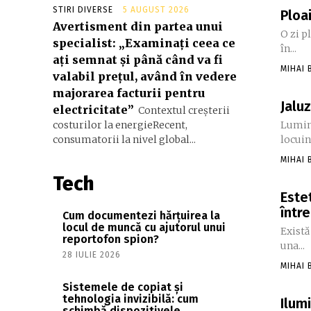
STIRI DIVERSE
5 AUGUST 2026
Ploa
Avertisment din partea unui
O zi p
specialist: „Examinați ceea ce
în...
ați semnat și până când va fi
MIHAI
valabil prețul, având în vedere
majorarea facturii pentru
Jalu
electricitate”
Contextul creșterii
costurilor la energieRecent,
Lumina
consumatorii la nivel global...
locuin
MIHAI
Tech
Este
într
Cum documentezi hărțuirea la
locul de muncă cu ajutorul unui
Există
reportofon spion?
una...
28 IULIE 2026
MIHAI
Sistemele de copiat și
tehnologia invizibilă: cum
Ilum
schimbă dispozitivele