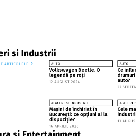
ri si Industrii
TE ARTICOLELE
AUTO
AUTO
Volkswagen Beetle. O
Ce influ
legendă pe roți
drumuri
auto?
12 AUGUST 2024
27 SEPTE
AFACERI SI INDUSTRII
AFACERI 
Mașini de închiriat în
Cele mai
București: ce opțiuni ai la
industr
dispoziție?
13 AUGUS
16 APRILIE 2026
ura si Entertainment