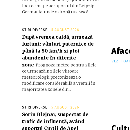
loc recent pe aeroportul din Leipzig,
Germania, unde o dronă rusească...
STIRI DIVERSE
5 AUGUST 2026
După vremea caldă, urmează
furtuni: vânturi puternice de
Aface
până la 80 km/h și ploi
abundente în diferite
VEZI TOA
zone
Prognoza meteo pentru zilele
ce urmeazăÎn zilele viitoare,
meteorologii preconizează o
modificare considerabilă a vremii în
majoritatea zonele din...
STIRI DIVERSE
5 AUGUST 2026
Sorin Blejnar, suspectat de
trafic de influență, având
Cult
suportul Curții de Apel