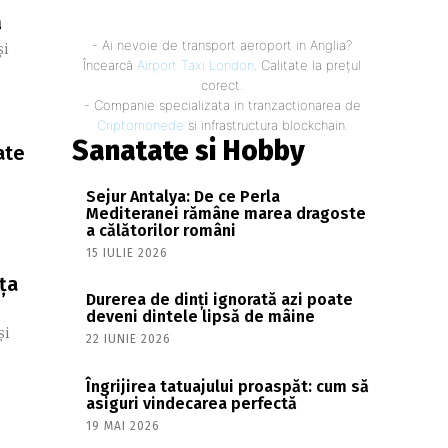
ă
- Ai nevoie de transport aeroport in Anglia?
și
Încearcă
Airport Taxi London
. Calitate la prețul
corect.
- Companie specializata in tranzactionarea de
Criptomonede
si infrastructura blockchain.
Sanatate si Hobby
ate
Sejur Antalya: De ce Perla
Mediteranei rămâne marea dragoste
a călătorilor români
15 IULIE 2026
ța
Durerea de dinți ignorată azi poate
deveni dintele lipsă de mâine
și
22 IUNIE 2026
Îngrijirea tatuajului proaspăt: cum să
asiguri vindecarea perfectă
19 MAI 2026