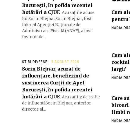
București, în pofida recentei
hotărâri a CJUE
Cum ale
Acuzațiile aduse
lui Sorin BlejnarSorin Blejnar, fost
pentru 
lider al Agenției Naționale de
NADIA DR
Administrare Fiscală (ANAF), a fost
învinuït de...
Cum ale
cocktai
STIRI DIVERSE
5 AUGUST 2026
Sorin Blejnar, acuzat de
largi?
influențare, beneficiind de
NADIA DR
susținerea Curții de Apel
București, în pofida recentei
hotărâri a CJUE
Acuzațiile de trafic
Care su
de influențăSorin Blejnar, anterior
birouri
director al...
limbi r
NADIA DR