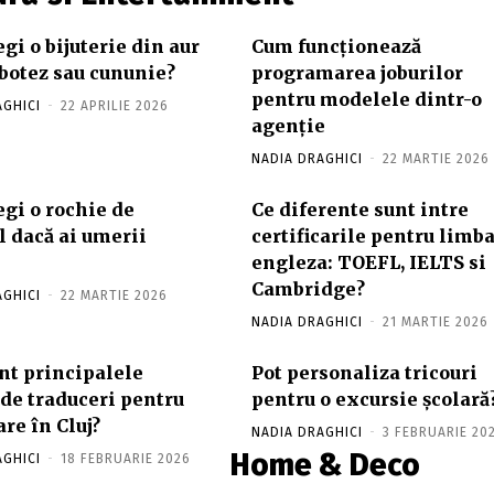
gi o bijuterie din aur
Cum funcționează
botez sau cununie?
programarea joburilor
pentru modelele dintr-o
AGHICI
-
22 APRILIE 2026
agenție
NADIA DRAGHICI
-
22 MARTIE 2026
gi o rochie de
Ce diferente sunt intre
l dacă ai umerii
certificarile pentru limb
engleza: TOEFL, IELTS si
Cambridge?
AGHICI
-
22 MARTIE 2026
NADIA DRAGHICI
-
21 MARTIE 2026
nt principalele
Pot personaliza tricouri
 de traduceri pentru
pentru o excursie școlară
are în Cluj?
NADIA DRAGHICI
-
3 FEBRUARIE 20
Home & Deco
AGHICI
-
18 FEBRUARIE 2026