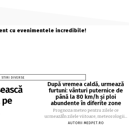
rent cu evenimentele incredibile!
STIRI DIVERSE
După vremea caldă, urmează
sească
furtuni: vânturi puternice de
până la 80 km/h și ploi
t pe
abundente în diferite zone
Prognoza meteo pentru zilele ce
urmeazăÎn zilele viitoare, meteorologii...
AUTORII MEDPET.RO