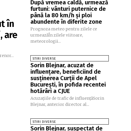
După vremea caldă, urmează
furtuni: vânturi puternice de
până la 80 km/h și ploi
t în
abundente în diferite zone
Prognoza meteo pentru zilele ce
, are
urmeazăÎn zilele viitoare,
meteorologii...
enor...
STIRI DIVERSE
Sorin Blejnar, acuzat de
influențare, beneficiind de
susținerea Curții de Apel
București, în pofida recentei
hotărâri a CJUE
Acuzațiile de trafic de influențăSorin
Blejnar, anterior director al...
STIRI DIVERSE
Sorin Blejnar, suspectat de