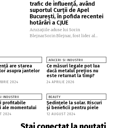
trafic de influență, având
suportul Curții de Apel
București, în pofida recentei
hotărâri a CJUE
Acuzațiile aduse lui Sorin
BlejnarSorin Blejnar, fost lider al...
AFACERI SI INDUSTRII
ență are starea
Ce măsuri legale pot lua
lor asupra jantelor
dacă metalul prețios nu
este returnat la timp?
MBRIE 2024
24 APRILIE 2026
SI INDUSTRII
BEAUTY
 profitabile
Ședințele la solar. Riscuri
ii ale momentului
și beneficii pentru piele
T 2024
12 AUGUST 2024
Stai conectat la noutati