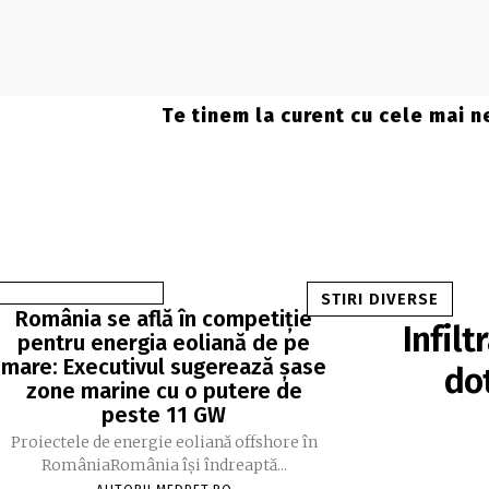
Te tinem la curent cu cele mai n
STIRI DIVERSE
România se află în competiție
Infil
pentru energia eoliană de pe
mare: Executivul sugerează șase
dot
zone marine cu o putere de
peste 11 GW
Proiectele de energie eoliană offshore în
RomâniaRomânia își îndreaptă...