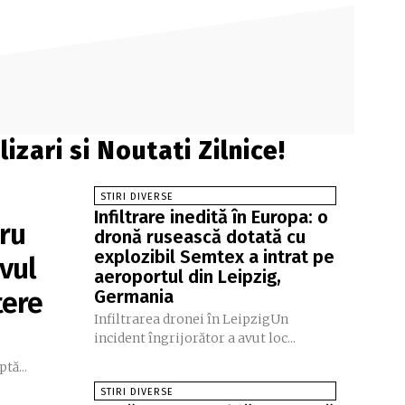
izari si Noutati Zilnice!
STIRI DIVERSE
Infiltrare inedită în Europa: o
tru
dronă rusească dotată cu
explozibil Semtex a intrat pe
vul
aeroportul din Leipzig,
tere
Germania
Infiltrarea dronei în LeipzigUn
incident îngrijorător a avut loc...
tă...
STIRI DIVERSE