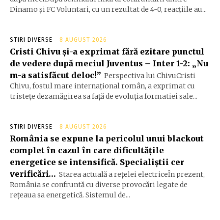
Dinamo și FC Voluntari, cu un rezultat de 4-0, reacțiile au...
STIRI DIVERSE
8 AUGUST 2026
Cristi Chivu și-a exprimat fără ezitare punctul
de vedere după meciul Juventus – Inter 1-2: „Nu
m-a satisfăcut deloc!”
Perspectiva lui ChivuCristi
Chivu, fostul mare internațional român, a exprimat cu
tristețe dezamăgirea sa față de evoluția formatiei sale...
STIRI DIVERSE
8 AUGUST 2026
România se expune la pericolul unui blackout
complet în cazul în care dificultățile
energetice se intensifică. Specialiștii cer
verificări…
Starea actuală a rețelei electriceÎn prezent,
România se confruntă cu diverse provocări legate de
rețeaua sa energetică. Sistemul de...