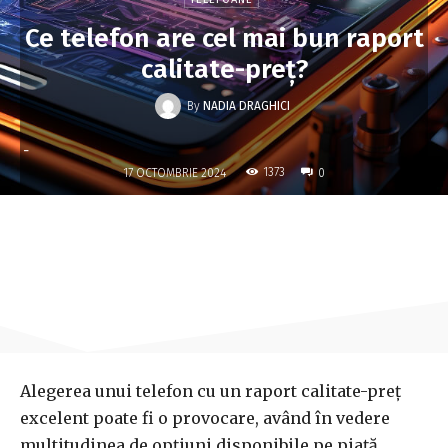
Ce telefon are cel mai bun raport
calitate-preț?
By
NADIA DRAGHICI
-
1373
17 OCTOMBRIE 2024
0
Alegerea unui telefon cu un raport calitate-preț
excelent poate fi o provocare, având în vedere
multitudinea de opțiuni disponibile pe piață.