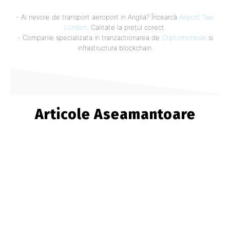
- Ai nevoie de transport aeroport in Anglia? Încearcă
Airport Taxi
London
. Calitate la prețul corect.
- Companie specializata in tranzactionarea de
Criptomonede
si
infrastructura blockchain.
Articole Aseamantoare