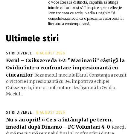
o voce literară distinctă, capabilă să atingă
inimile cititorilor și să îi inspire spre reflecție.
Prin tot ceea ce scrie, Nadia Draghici își
consolidează locul ca o prezență valoroasă în
literatura contemporană.
Ultimele stiri
STIRI DIVERSE
8 AUGUST 2026
Farul – Csikszereda 3-2: ”Marinarii” câștigă la
Ovidiu într-o confruntare impresionantă cu
ciucanilor
Rezumatul meciuluiFarul Constanța a reușit
o victorie impresionantă cu 3-2 împotriva echipei
Csikszereda, într-o confruntare desfășurată la Ovidiu.
Meciul...
STIRI DIVERSE
8 AUGUST 2026
Nu s-au oprit! » Ce s-a întâmplat pe teren,
imediat după Dinamo – FC Voluntari 4-0
Reacții
după meciDupă semnalul final al confruntării dintre