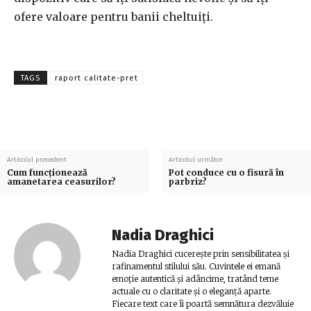
ofere valoare pentru banii cheltuiți.
TAGS
raport calitate-pret
Articolul precedent
Articolul următor
Cum funcționează
Pot conduce cu o fisură în
amanetarea ceasurilor?
parbriz?
Nadia Draghici
Nadia Draghici cucerește prin sensibilitatea și
rafinamentul stilului său. Cuvintele ei emană
emoție autentică și adâncime, tratând teme
actuale cu o claritate și o eleganță aparte.
Fiecare text care îi poartă semnătura dezvăluie