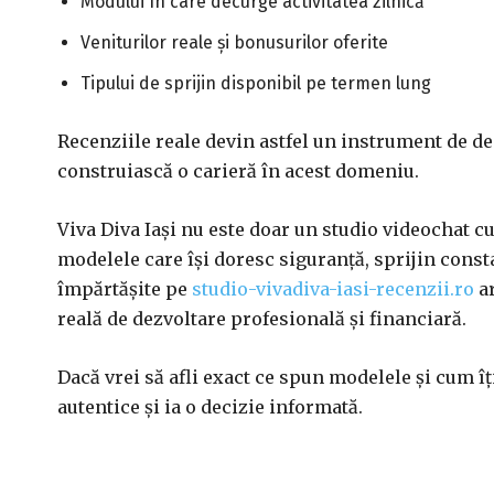
Modului în care decurge activitatea zilnică
Veniturilor reale și bonusurilor oferite
Tipului de sprijin disponibil pe termen lung
Recenziile reale devin astfel un instrument de de
construiască o carieră în acest domeniu.
Viva Diva Iași nu este doar un studio videochat c
modelele care își doresc siguranță, sprijin const
împărtășite pe
studio-vivadiva-iasi-recenzii.ro
ar
reală de dezvoltare profesională și financiară.
Dacă vrei să afli exact ce spun modelele și cum îț
autentice și ia o decizie informată.