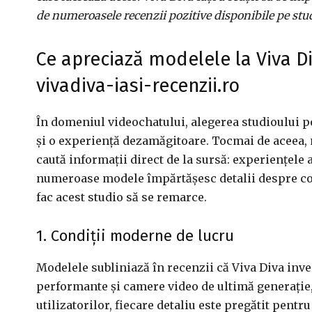
de numeroasele recenzii pozitive disponibile pe stud
Ce apreciază modelele la Viva Di
vivadiva-iasi-recenzii.ro
În domeniul videochatului, alegerea studioului po
și o experiență dezamăgitoare. Tocmai de aceea, m
caută informații direct de la sursă: experiențele
numeroase modele împărtășesc detalii despre cola
fac acest studio să se remarce.
1. Condiții moderne de lucru
Modelele subliniază în recenzii că Viva Diva inve
performante și camere video de ultimă generație, 
utilizatorilor, fiecare detaliu este pregătit pent