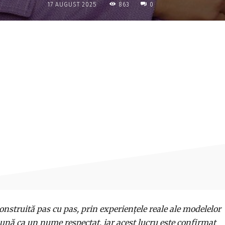
863
17 AUGUST 2025
0
Acțiune
onstruită pas cu pas, prin experiențele reale ale modelelor
mpună ca un nume respectat, iar acest lucru este confirmat