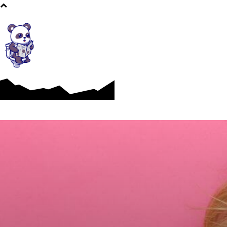
Afaceri si Industrii
Cultura si Entertainment