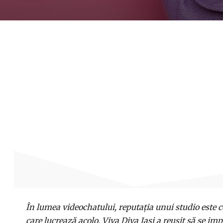
În lumea videochatului, reputația unui studio este c
care lucrează acolo. Viva Diva Iași a reușit să se i