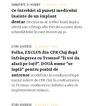
SANATATE SI HOBBY
7 AUGUST 2026
Ce întrebări să puneți medicului
înainte de un implant
dentar
Decizia nu ar trebui luată după o
ofertă sau o fotografie Pierderea unui dinte
schimbă felul în care mestecați și...
STIRI DIVERSE
6 AUGUST 2026
Folha, EXCLUS din CFR Cluj după
înfrângerea cu Tromso! ”Îi voi da
afară pe toți!”. DOUĂ nume ”se
luptă” pentru postul de
antrenor
modificări în conducereDupă
eșecul suferit de CFR Cluj în confruntarea
cu Tromso, conducerea clubului a ales să
implementeze măsuri...
STIRI DIVERSE
6 AUGUST 2026