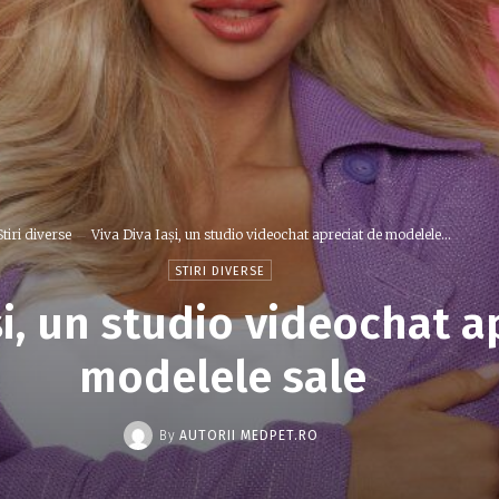
Stiri diverse
Viva Diva Iași, un studio videochat apreciat de modelele...
STIRI DIVERSE
și, un studio videochat a
modelele sale
By
AUTORII MEDPET.RO