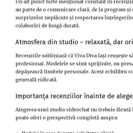
Un alt punct forte menționat constant în recenzii
au parte de o comunicare clară, de la program și c
surprizelor neplăcute și respectarea înțelegerilo
colaborări de lungă durată.
Atmosfera din studio – relaxată, dar o
Recenziile subliniază că Viva Diva Iași reușește
profesional. Modelele se simt sprijinite, nu presate
depășească limitele personale. Acest echilibru con
generală ridicată.
Importanța recenziilor înainte de aleg
Alegerea unui studio videochat nu trebuie făcută 
poate oferi o perspectivă completă asupra: