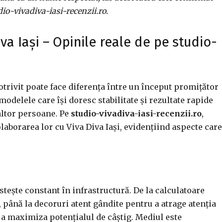
io-vivadiva-iasi-recenzii.ro.
va Iași – Opinile reale de pe studio-
trivit poate face diferența între un început promițător
odelele care își doresc stabilitate și rezultate rapide
 altor persoane. Pe
studio-vivadiva-iasi-recenzii.ro
,
borarea lor cu Viva Diva Iași, evidențiind aspecte care
stește constant în infrastructură. De la calculatoare
până la decoruri atent gândite pentru a atrage atenția
ru a maximiza potențialul de câștig. Mediul este