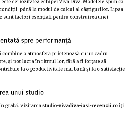
 este seriozitatea echipei Viva Diva. Modelele spun că
ondiții, până la modul de calcul al câștigurilor. Lipsa
r sunt factori esențiali pentru construirea unei
rientată spre performanță
 să combine o atmosferă prietenoasă cu un cadru
, și pot lucra în ritmul lor, fără a fi forțate să
tribuie la o productivitate mai bună și la o satisfacție
erea unui studio
în grabă. Vizitarea
studio-vivadiva-iasi-recenzii.ro
îți