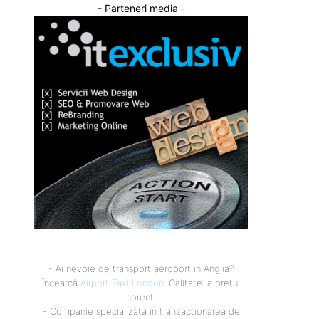
- Parteneri media -
- Ai nevoie de transport aeroport in Anglia?
Încearcă
Airport Taxi London
. Calitate la prețul
corect.
- Companie specializata in tranzactionarea de