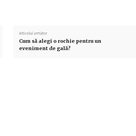
Acțiune
Articolul următor
Cum să alegi o rochie pentru un
eveniment de gală?