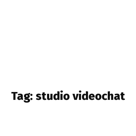
Home & Deco
Sanatate si Hobby
Stiri diverse
Tech
Tag:
studio videochat