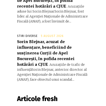
de Apel București, în pofida
recentei hotărâri a CJUE
Acuzațiile
aduse lui Sorin BlejnarSorin Blejnar, fost
lider al Agenției Naționale de Administrare
Fiscală (ANAF), a fost învinuït de...
STIRI DIVERSE
5 AUGUST 2026
Sorin Blejnar, acuzat de
influențare, beneficiind de
susținerea Curții de Apel
București, în pofida recentei
hotărâri a CJUE
Acuzațiile de trafic de
influențăSorin Blejnar, anterior director al
Agenției Naționale de Administrare Fiscală
(ANAF), face obiectul unui scandal...
Articole fresh