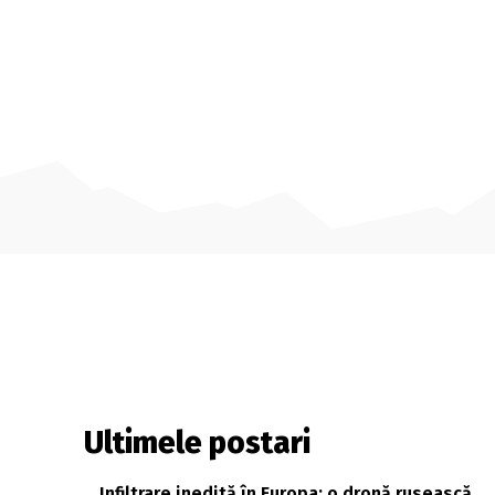
Ultimele postari
Infiltrare inedită în Europa: o dronă rusească