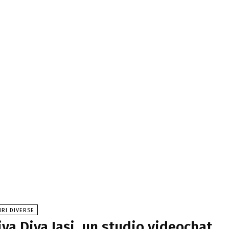
IRI DIVERSE
iva Diva Iași, un studio videochat