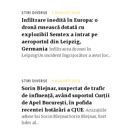
STIRI DIVERSE
5 AUGUST 2026
Infiltrare inedită în Europa: o
dronă rusească dotată cu
explozibil Semtex a intrat pe
aeroportul din Leipzig,
Germania
Infiltrarea dronei în
LeipzigUn incident îngrijorător a avut loc...
STIRI DIVERSE
5 AUGUST 2026
Sorin Blejnar, suspectat de trafic
de influență, având suportul Curții
de Apel București, în pofida
recentei hotărâri a CJUE
Acuzațiile
aduse lui Sorin BlejnarSorin Blejnar, fost
lider al...