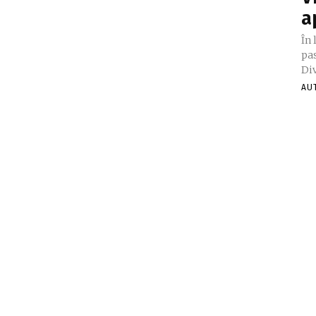
a
În 
pas
Div
AU