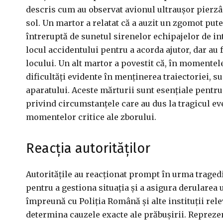
descris cum au observat avionul ultraușor pierzân
sol. Un martor a relatat că a auzit un zgomot pute
întreruptă de sunetul sirenelor echipajelor de int
locul accidentului pentru a acorda ajutor, dar au fo
locului. Un alt martor a povestit că, în momentele
dificultăți evidente în menținerea traiectoriei, s
aparatului. Aceste mărturii sunt esențiale pentru 
privind circumstanțele care au dus la tragicul ev
momentelor critice ale zborului.
Reacția autorităților
Autoritățile au reacționat prompt în urma tragedi
pentru a gestiona situația și a asigura derularea 
împreună cu Poliția Română și alte instituții rele
determina cauzele exacte ale prăbușirii. Reprezen