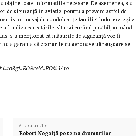
u a obține toate informațiile necesare. De asemenea, s-a
or de siguranță în aviație, pentru a preveni astfel de
ransmis un mesaj de condoleanțe familiei îndurerate și a
e a finaliza cercetările cât mai curând posibil, urmând
lus, s-a menționat că măsurile de siguranță vor fi
entru a garanta că zborurile cu aeronave ultraușoare se
ome?hl=ro&gl=RO&ceid=RO%3Aro
Acțiune
Articolul următor
Robert Negoiță pe tema drumurilor