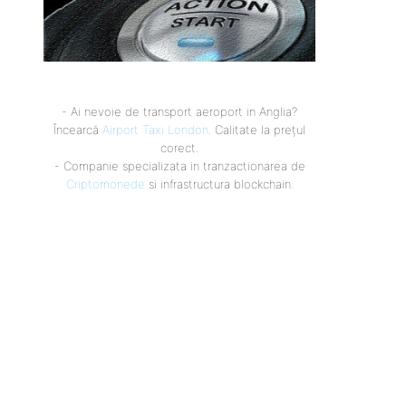
- Ai nevoie de transport aeroport in Anglia?
Încearcă
Airport Taxi London
. Calitate la prețul
corect.
- Companie specializata in tranzactionarea de
Criptomonede
si infrastructura blockchain.