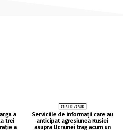
STIRI DIVERSE
Varga a
Serviciile de informații care au
a trei
anticipat agresiunea Rusiei
rație a
asupra Ucrainei trag acum un