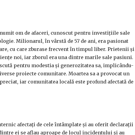
enumit om de afaceri, cunoscut pentru investițiile sale
ogie. Milionarul, în vârstă de 57 de ani, era pasionat
re, cu care zburase frecvent în timpul liber. Prietenii și
iențe noi, iar zborul era una dintre marile sale pasiuni.
oscută pentru modestia și generozitatea sa, implicându-
 diverse proiecte comunitare. Moartea sa a provocat un
preciat, iar comunitatea locală este profund afectată de
ternic afectați de cele întâmplate și au oferit declarații
tre ei se aflau aproape de locul incidentului și au