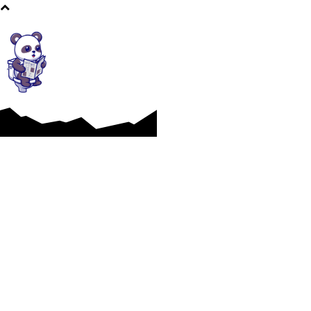
Un milionar și
cu u
Afaceri si Industrii
Cultura si Entertainment
-