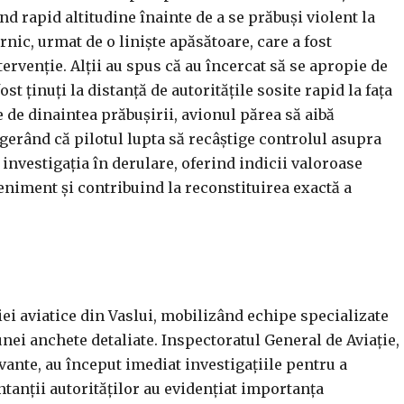
d rapid altitudine înainte de a se prăbuși violent la
rnic, urmat de o liniște apăsătoare, care a fost
ervenție. Alții au spus că au încercat să se apropie de
st ținuți la distanță de autoritățile sosite rapid la fața
 de dinaintea prăbușirii, avionul părea să aibă
ugerând că pilotul lupta să recâștige controlul asupra
investigația în derulare, oferind indicii valoroase
eniment și contribuind la reconstituirea exactă a
ei aviatice din Vaslui, mobilizând echipe specializate
unei anchete detaliate. Inspectoratul General de Aviație,
vante, au început imediat investigațiile pentru a
tanții autorităților au evidențiat importanța