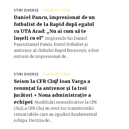
STIRI DIVERSE
7 AUGUST 2026
Daniel Pancu, impresionat de un
fotbalist de la Rapid după egalul
cu UTA Arad: „Nu ai cum să te
înșeli cu el”
Impresiile lui Daniel
PancuDaniel Pancu, fostul fotbalist și
antrenor al clubului Rapid București, a fost
extrem de impresionat de...
STIRI DIVERSE
7 AUGUST 2026
Seism la CFR Cluj! Ioan Varga a
renunțat la antrenor și la trei
jucători + Noua administrație a
echipei
Modificări semnificative la CFR
ClujLa CFR Cluj au avut loc transformări
remarcabile care au zguduit fundamental
echipa. Decizia de...