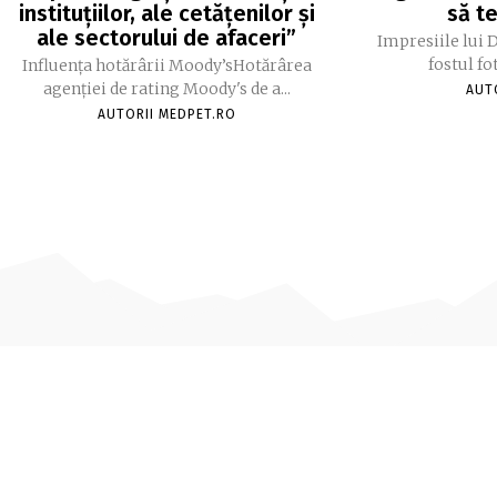
instituțiilor, ale cetățenilor și
să te
ale sectorului de afaceri”
Impresiile lui 
fostul fo
Influența hotărârii Moody’sHotărârea
agenției de rating Moody's de a...
AUT
AUTORII MEDPET.RO