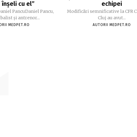
 înșeli cu el”
echipei
Daniel PancuDaniel Pancu,
Modificări semnificative la CFR 
tbalist și antrenor...
Cluj au avut...
ORII MEDPET.RO
AUTORII MEDPET.RO