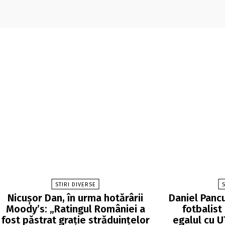
STIRI DIVERSE
S
Nicușor Dan, în urma hotărârii
Daniel Panc
Moody’s: „Ratingul României a
fotbalist
fost păstrat grație străduințelor
egalul cu U