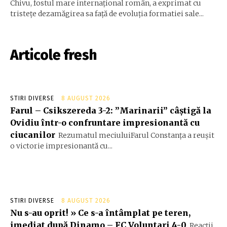
Chivu, fostul mare internațional român, a exprimat cu
tristețe dezamăgirea sa față de evoluția formatiei sale...
Articole fresh
STIRI DIVERSE
8 AUGUST 2026
Farul – Csikszereda 3-2: ”Marinarii” câștigă la
Ovidiu într-o confruntare impresionantă cu
ciucanilor
Rezumatul meciuluiFarul Constanța a reușit
o victorie impresionantă cu...
STIRI DIVERSE
8 AUGUST 2026
Nu s-au oprit! » Ce s-a întâmplat pe teren,
imediat după Dinamo – FC Voluntari 4-0
Reacții