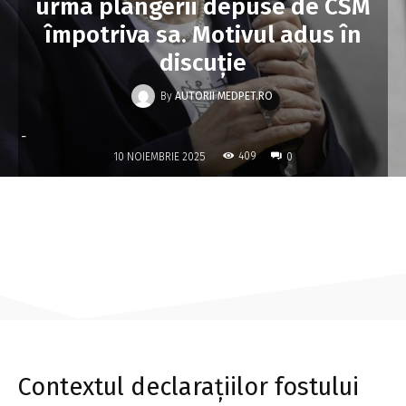
urma plângerii depuse de CSM
împotriva sa. Motivul adus în
discuție
By
AUTORII MEDPET.RO
-
409
10 NOIEMBRIE 2025
0
Contextul declarațiilor fostului