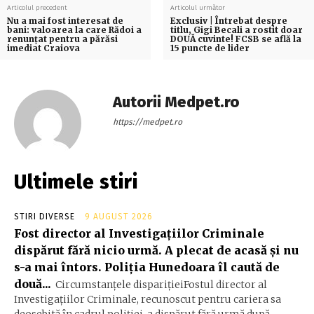
Articolul precedent
Articolul următor
Nu a mai fost interesat de
Exclusiv | Întrebat despre
bani: valoarea la care Rădoi a
titlu, Gigi Becali a rostit doar
renunțat pentru a părăsi
DOUĂ cuvinte! FCSB se află la
imediat Craiova
15 puncte de lider
Autorii Medpet.ro
https://medpet.ro
Ultimele stiri
STIRI DIVERSE
9 AUGUST 2026
Fost director al Investigațiilor Criminale
dispărut fără nicio urmă. A plecat de acasă și nu
s-a mai întors. Poliția Hunedoara îl caută de
două...
Circumstanțele disparițieiFostul director al
Investigațiilor Criminale, recunoscut pentru cariera sa