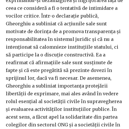
exprimându-și dezamăgirea și îngrijorarea față de
ceea ce consideră a fi o tentativă de intimidare a
vocilor critice. Într-o declarație publică,
Gheorghiu a subliniat că acțiunile sale sunt
motivate de dorința de a promova transparența și
responsabilitatea în sistemul juridic și că nu a
intenționat să calomnieze instituțiile statului, ci
să participe la o discuție constructivă. Ea a
reafirmat că afirmațiile sale sunt susținute de
fapte și că este pregătită să prezinte dovezi în
sprijinul lor, dacă va fi necesar. De asemenea,
Gheorghiu a subliniat importanța protejării
libertății de exprimare, mai ales având în vedere
rolul esențial al societății civile în supravegherea
și evaluarea activităților instituțiilor publice. În
acest sens, a făcut apel la solidaritate din partea
colegilor din sectorul ONG și a societății civile în