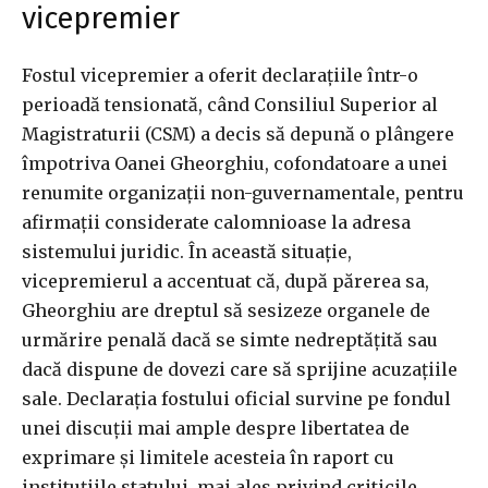
vicepremier
Fostul vicepremier a oferit declarațiile într-o
perioadă tensionată, când Consiliul Superior al
Magistraturii (CSM) a decis să depună o plângere
împotriva Oanei Gheorghiu, cofondatoare a unei
renumite organizații non-guvernamentale, pentru
afirmații considerate calomnioase la adresa
sistemului juridic. În această situație,
vicepremierul a accentuat că, după părerea sa,
Gheorghiu are dreptul să sesizeze organele de
urmărire penală dacă se simte nedreptățită sau
dacă dispune de dovezi care să sprijine acuzațiile
sale. Declarația fostului oficial survine pe fondul
unei discuții mai ample despre libertatea de
exprimare și limitele acesteia în raport cu
instituțiile statului, mai ales privind criticile