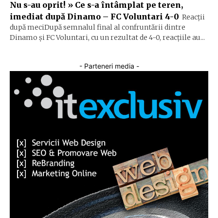
Nu s-au oprit! » Ce s-a întâmplat pe teren,
imediat după Dinamo – FC Voluntari 4-0
Reacții
după meciDupă semnalul final al confruntării dintre
Dinamo și FC Voluntari, cu un rezultat de 4-0, reacțiile au...
- Parteneri media -