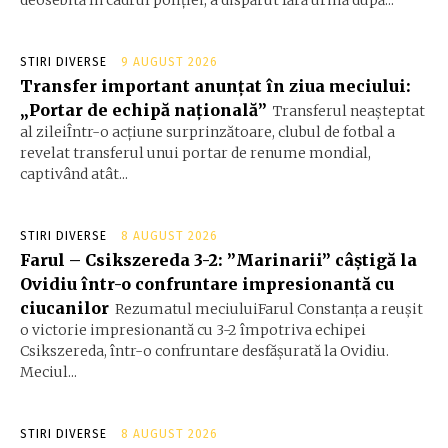
deosebită în cadrul poliției, a dispărut fără urmă după...
STIRI DIVERSE
9 AUGUST 2026
Transfer important anunțat în ziua meciului:
„Portar de echipă națională”
Transferul neașteptat
al zileiÎntr-o acțiune surprinzătoare, clubul de fotbal a
revelat transferul unui portar de renume mondial,
captivând atât...
STIRI DIVERSE
8 AUGUST 2026
Farul – Csikszereda 3-2: ”Marinarii” câștigă la
Ovidiu într-o confruntare impresionantă cu
ciucanilor
Rezumatul meciuluiFarul Constanța a reușit
o victorie impresionantă cu 3-2 împotriva echipei
Csikszereda, într-o confruntare desfășurată la Ovidiu.
Meciul...
STIRI DIVERSE
8 AUGUST 2026