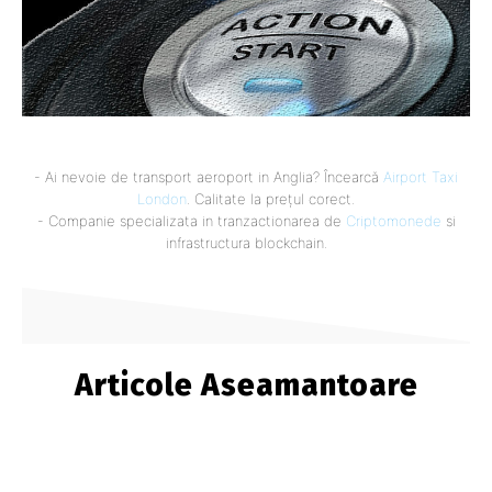
- Ai nevoie de transport aeroport in Anglia? Încearcă
Airport Taxi
London
. Calitate la prețul corect.
- Companie specializata in tranzactionarea de
Criptomonede
si
infrastructura blockchain.
Articole Aseamantoare