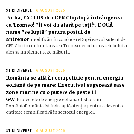
STIRI DIVERSE
6 AUGUST 2026
Folha, EXCLUS din CFR Cluj după înfrângerea
cu Tromso! ”Îi voi da afară pe toți!”. DOUĂ
nume ”se luptă” pentru postul de
antrenor
modificări în conducereDupă eșecul suferit de
CFR Cluj în confruntarea cu Tromso, conducerea clubului a
ales să implementeze măsuri...
STIRI DIVERSE
6 AUGUST 2026
România se află în competiție pentru energia
eoliană de pe mare: Executivul sugerează șase
zone marine cu o putere de peste 11
GW
Proiectele de energie eoliană offshore în
RomâniaRomânia își îndreaptă atenția pentru a deveni o
entitate semnificativă în sectorul energiei...
STIRI DIVERSE
6 AUGUST 2026