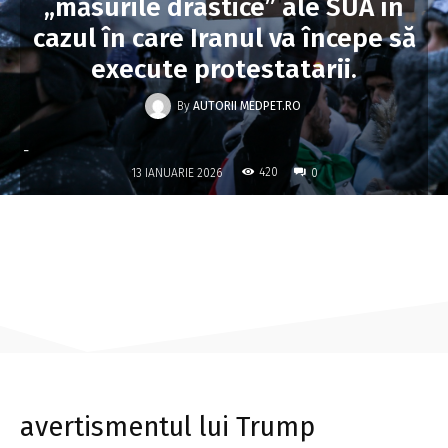
„măsurile drastice” ale SUA în
cazul în care Iranul va începe să
execute protestatarii.
By
AUTORII MEDPET.RO
-
420
13 IANUARIE 2026
0
avertismentul lui Trump