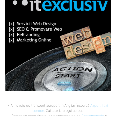
- Ai nevoie de transport aeroport in Anglia? Încearcă
Airport Taxi
London
. Calitate la prețul corect.
- Companie specializata in tranzactionarea de
Criptomonede
si