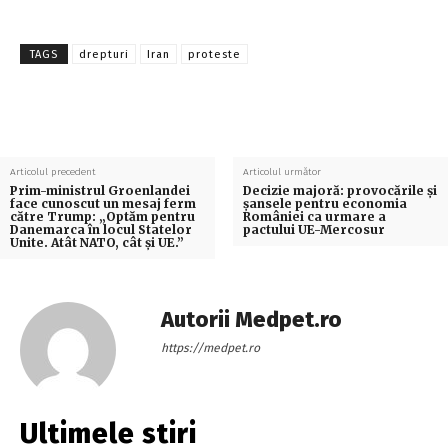
TAGS
drepturi
Iran
proteste
Articolul precedent
Articolul următor
Prim-ministrul Groenlandei
Decizie majoră: provocările și
face cunoscut un mesaj ferm
șansele pentru economia
către Trump: „Optăm pentru
României ca urmare a
Danemarca în locul Statelor
pactului UE-Mercosur
Unite. Atât NATO, cât și UE.”
Autorii Medpet.ro
https://medpet.ro
Ultimele stiri