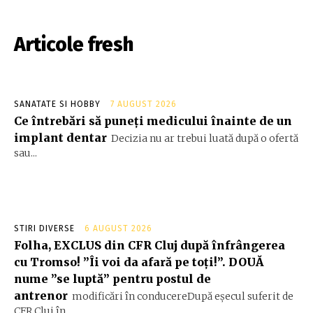
Articole fresh
SANATATE SI HOBBY
7 AUGUST 2026
Ce întrebări să puneți medicului înainte de un
implant dentar
Decizia nu ar trebui luată după o ofertă
sau...
STIRI DIVERSE
6 AUGUST 2026
Folha, EXCLUS din CFR Cluj după înfrângerea
cu Tromso! ”Îi voi da afară pe toți!”. DOUĂ
nume ”se luptă” pentru postul de
antrenor
modificări în conducereDupă eșecul suferit de
CFR Cluj în...