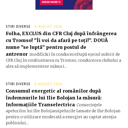
STIRI DIVERSE
6 AUGUST 2026
Folha, EXCLUS din CFR Cluj după înfrângerea
cu Tromso! ”Îi voi da afară pe toți!”. DOUĂ
nume ”se luptă” pentru postul de
antrenor
modificări în conducereDupă eșecul suferit de
CFR Cluj în confruntarea cu Tromso, conducerea clubului a
ales să implementeze măsuri...
STIRI DIVERSE
6 AUGUST 2026
Consumul energetic al românilor după
îndemnurile lui Ilie Bolojan la măsură:
Informațiile Transelectrica
Consecințele
apelurilor lui Ilie BolojanApelurile lansate de Ilie Bolojan
pentru o utilizare moderată a energiei au captat atenția
publicului...