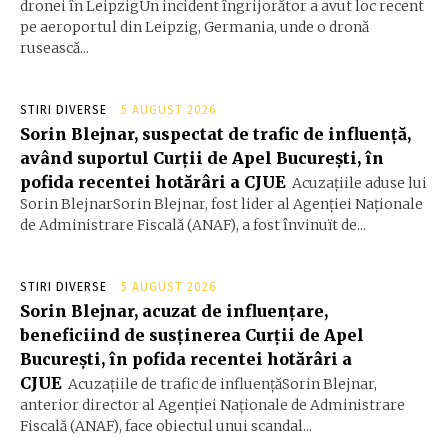
dronei în LeipzigUn incident îngrijorător a avut loc recent
pe aeroportul din Leipzig, Germania, unde o dronă
rusească...
STIRI DIVERSE
5 AUGUST 2026
Sorin Blejnar, suspectat de trafic de influență,
având suportul Curții de Apel București, în
pofida recentei hotărâri a CJUE
Acuzațiile aduse lui
Sorin BlejnarSorin Blejnar, fost lider al Agenției Naționale
de Administrare Fiscală (ANAF), a fost învinuït de...
STIRI DIVERSE
5 AUGUST 2026
Sorin Blejnar, acuzat de influențare,
beneficiind de susținerea Curții de Apel
București, în pofida recentei hotărâri a
CJUE
Acuzațiile de trafic de influențăSorin Blejnar,
anterior director al Agenției Naționale de Administrare
Fiscală (ANAF), face obiectul unui scandal...