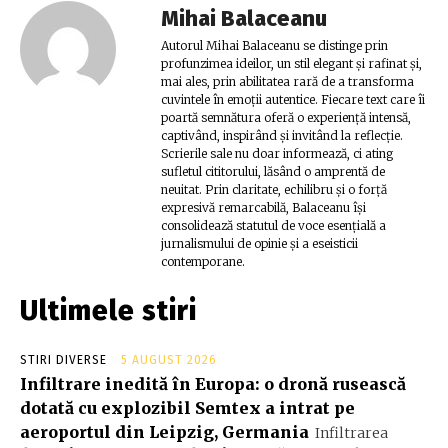
Mihai Balaceanu
Autorul Mihai Balaceanu se distinge prin
profunzimea ideilor, un stil elegant și rafinat și,
mai ales, prin abilitatea rară de a transforma
cuvintele în emoții autentice. Fiecare text care îi
poartă semnătura oferă o experiență intensă,
captivând, inspirând și invitând la reflecție.
Scrierile sale nu doar informează, ci ating
sufletul cititorului, lăsând o amprentă de
neuitat. Prin claritate, echilibru și o forță
expresivă remarcabilă, Balaceanu își
consolidează statutul de voce esențială a
jurnalismului de opinie și a eseisticii
contemporane.
Ultimele stiri
STIRI DIVERSE
5 AUGUST 2026
Infiltrare inedită în Europa: o dronă rusească
dotată cu explozibil Semtex a intrat pe
aeroportul din Leipzig, Germania
Infiltrarea