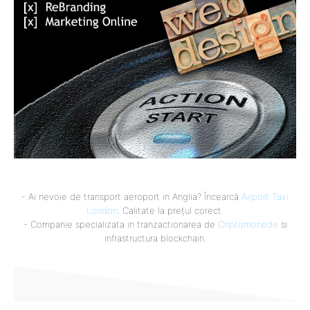
- Ai nevoie de transport aeroport in Anglia? Încearcă
Airport Taxi
London
. Calitate la prețul corect.
- Companie specializata in tranzactionarea de
Criptomonede
si
infrastructura blockchain.