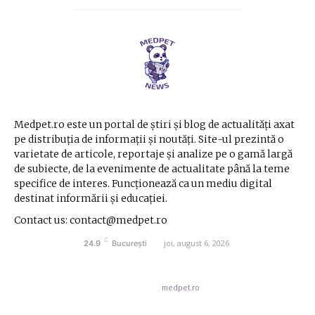
Medpet.ro este un portal de știri și blog de actualități axat
pe distribuția de informații și noutăți. Site-ul prezintă o
varietate de articole, reportaje și analize pe o gamă largă
de subiecte, de la evenimente de actualitate până la teme
specifice de interes. Funcționează ca un mediu digital
destinat informării și educației.
Contact us: contact@medpet.ro
C
joi, august 6, 2026
24.9
București
© Acest site este creat si administrat de
medpet.ro
. Toate drepturile rezervate.
Contact medpet.ro
Politica de cookies (GDPR)