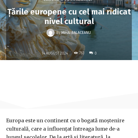
Țările europene cu cel mai ridicat
nivel cultural
By
MIHAI BALACEANU
-
763
14 AUGUST 2024
0
Europa este un continent cu o bogată moștenire
culturală, care a influențat întreaga lume de-a
lungul secolelor. De la artă și literatură, la