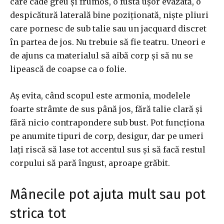
care cade greu și frumos, o fustă ușor evazată, o
despicătură laterală bine poziționată, niște pliuri
care pornesc de sub talie sau un jacquard discret
în partea de jos. Nu trebuie să fie teatru. Uneori e
de ajuns ca materialul să aibă corp și să nu se
lipească de coapse ca o folie.
Aș evita, când scopul este armonia, modelele
foarte strâmte de sus până jos, fără talie clară și
fără nicio contrapondere sub bust. Pot funcționa
pe anumite tipuri de corp, desigur, dar pe umeri
lați riscă să lase tot accentul sus și să facă restul
corpului să pară îngust, aproape grăbit.
Mânecile pot ajuta mult sau pot
strica tot