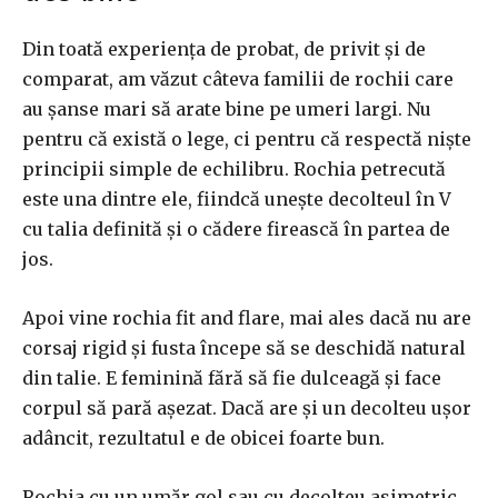
Din toată experiența de probat, de privit și de
comparat, am văzut câteva familii de rochii care
au șanse mari să arate bine pe umeri largi. Nu
pentru că există o lege, ci pentru că respectă niște
principii simple de echilibru. Rochia petrecută
este una dintre ele, fiindcă unește decolteul în V
cu talia definită și o cădere firească în partea de
jos.
Apoi vine rochia fit and flare, mai ales dacă nu are
corsaj rigid și fusta începe să se deschidă natural
din talie. E feminină fără să fie dulceagă și face
corpul să pară așezat. Dacă are și un decolteu ușor
adâncit, rezultatul e de obicei foarte bun.
Rochia cu un umăr gol sau cu decolteu asimetric