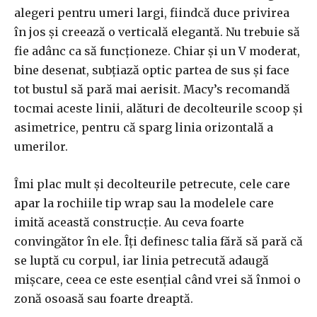
alegeri pentru umeri largi, fiindcă duce privirea
în jos și creează o verticală elegantă. Nu trebuie să
fie adânc ca să funcționeze. Chiar și un V moderat,
bine desenat, subțiază optic partea de sus și face
tot bustul să pară mai aerisit. Macy’s recomandă
tocmai aceste linii, alături de decolteurile scoop și
asimetrice, pentru că sparg linia orizontală a
umerilor.
Îmi plac mult și decolteurile petrecute, cele care
apar la rochiile tip wrap sau la modelele care
imită această construcție. Au ceva foarte
convingător în ele. Îți definesc talia fără să pară că
se luptă cu corpul, iar linia petrecută adaugă
mișcare, ceea ce este esențial când vrei să înmoi o
zonă osoasă sau foarte dreaptă.