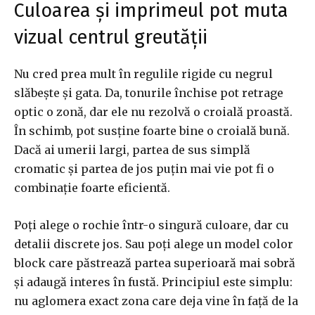
Culoarea și imprimeul pot muta
vizual centrul greutății
Nu cred prea mult în regulile rigide cu negrul
slăbește și gata. Da, tonurile închise pot retrage
optic o zonă, dar ele nu rezolvă o croială proastă.
În schimb, pot susține foarte bine o croială bună.
Dacă ai umerii largi, partea de sus simplă
cromatic și partea de jos puțin mai vie pot fi o
combinație foarte eficientă.
Poți alege o rochie într-o singură culoare, dar cu
detalii discrete jos. Sau poți alege un model color
block care păstrează partea superioară mai sobră
și adaugă interes în fustă. Principiul este simplu:
nu aglomera exact zona care deja vine în față de la