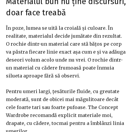
Materialul bun nu ține discursuri,
doar face treabă
În poze, lumea se uită la croială și culoare. În
realitate, materialul decide jumătate din rezultat.
O rochie dintr-un material care stă bățos pe corp
va păstra fiecare linie exact așa cum e și va adăuga
deseori volum acolo unde nu vrei. O rochie dintr-
un material cu cădere frumoasă poate înmuia
silueta aproape fără să observi.
Pentru umeri largi, țesăturile fluide, cu greutate
moderată, sunt de obicei mai măgulitoare decât
cele foarte tari sau foarte pufoase. The Concept
Wardrobe recomandă explicit materiale moi,
drapate, cu cădere, tocmai pentru a îmblânzi linia
umerilor.