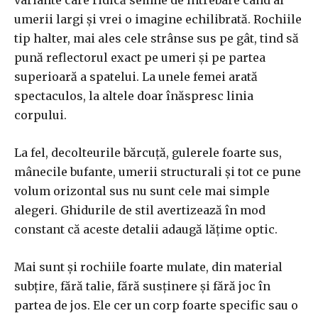
variante care ridică semne de întrebare când ai
umerii largi și vrei o imagine echilibrată. Rochiile
tip halter, mai ales cele strânse sus pe gât, tind să
pună reflectorul exact pe umeri și pe partea
superioară a spatelui. La unele femei arată
spectaculos, la altele doar înăspresc linia
corpului.
La fel, decolteurile bărcuță, gulerele foarte sus,
mânecile bufante, umerii structurali și tot ce pune
volum orizontal sus nu sunt cele mai simple
alegeri. Ghidurile de stil avertizează în mod
constant că aceste detalii adaugă lățime optic.
Mai sunt și rochiile foarte mulate, din material
subțire, fără talie, fără susținere și fără joc în
partea de jos. Ele cer un corp foarte specific sau o