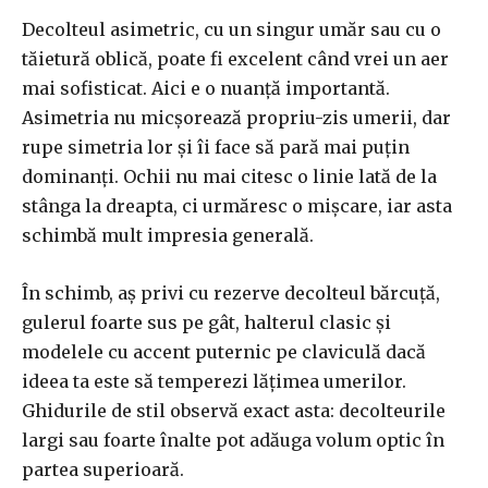
Decolteul asimetric, cu un singur umăr sau cu o
tăietură oblică, poate fi excelent când vrei un aer
mai sofisticat. Aici e o nuanță importantă.
Asimetria nu micșorează propriu-zis umerii, dar
rupe simetria lor și îi face să pară mai puțin
dominanți. Ochii nu mai citesc o linie lată de la
stânga la dreapta, ci urmăresc o mișcare, iar asta
schimbă mult impresia generală.
În schimb, aș privi cu rezerve decolteul bărcuță,
gulerul foarte sus pe gât, halterul clasic și
modelele cu accent puternic pe claviculă dacă
ideea ta este să temperezi lățimea umerilor.
Ghidurile de stil observă exact asta: decolteurile
largi sau foarte înalte pot adăuga volum optic în
partea superioară.