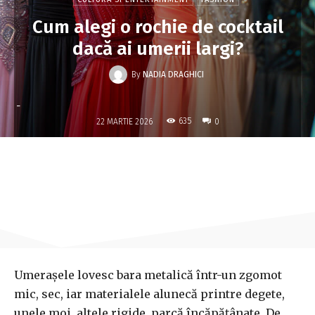
Cum alegi o rochie de cocktail
dacă ai umerii largi?
By
NADIA DRAGHICI
-
635
22 MARTIE 2026
0
Umerașele lovesc bara metalică într-un zgomot
mic, sec, iar materialele alunecă printre degete,
unele moi, altele rigide, parcă încăpățânate. De