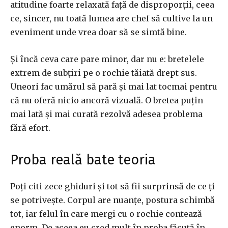
atitudine foarte relaxată față de disproporții, ceea
ce, sincer, nu toată lumea are chef să cultive la un
eveniment unde vrea doar să se simtă bine.
Și încă ceva care pare minor, dar nu e: bretelele
extrem de subțiri pe o rochie tăiată drept sus.
Uneori fac umărul să pară și mai lat tocmai pentru
că nu oferă nicio ancoră vizuală. O bretea puțin
mai lată și mai curată rezolvă adesea problema
fără efort.
Proba reală bate teoria
Poți citi zece ghiduri și tot să fii surprinsă de ce ți
se potrivește. Corpul are nuanțe, postura schimbă
tot, iar felul în care mergi cu o rochie contează
enorm. De aceea eu cred mult în proba făcută în