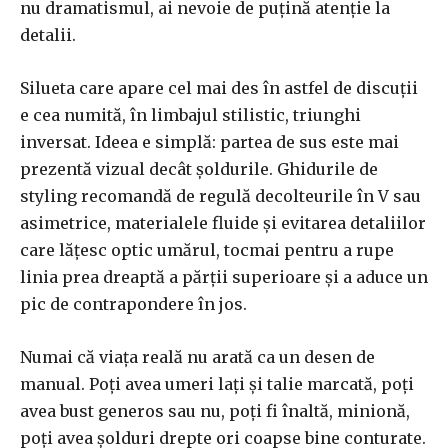
nu dramatismul, ai nevoie de puțină atenție la
detalii.
Silueta care apare cel mai des în astfel de discuții
e cea numită, în limbajul stilistic, triunghi
inversat. Ideea e simplă: partea de sus este mai
prezentă vizual decât șoldurile. Ghidurile de
styling recomandă de regulă decolteurile în V sau
asimetrice, materialele fluide și evitarea detaliilor
care lățesc optic umărul, tocmai pentru a rupe
linia prea dreaptă a părții superioare și a aduce un
pic de contrapondere în jos.
Numai că viața reală nu arată ca un desen de
manual. Poți avea umeri lați și talie marcată, poți
avea bust generos sau nu, poți fi înaltă, minionă,
poți avea șolduri drepte ori coapse bine conturate.