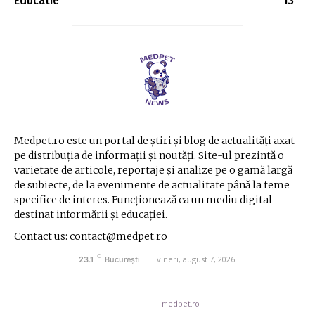
Educatie
13
Medpet.ro este un portal de știri și blog de actualități axat
pe distribuția de informații și noutăți. Site-ul prezintă o
varietate de articole, reportaje și analize pe o gamă largă
de subiecte, de la evenimente de actualitate până la teme
specifice de interes. Funcționează ca un mediu digital
destinat informării și educației.
Contact us: contact@medpet.ro
C
vineri, august 7, 2026
23.1
București
© Acest site este creat si administrat de
medpet.ro
. Toate drepturile rezervate.