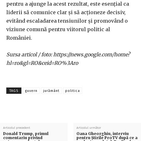
pentru a ajunge la acest rezultat, este esențial ca
liderii să comunice clar și să acționeze decisiv,
evitând escaladarea tensiunilor și promovând o
viziune comună pentru viitorul politic al
României.
Sursa articol / foto: https://news.google.com/home?
hl=ro&gl=RO&ceid=RO%3Aro
TAGS
guvern
jurământ
politica
Articolul precedent
Articolul următor
Donald Trump, primul
Oana Gheorghiu, interviu
comentariu privind
pentru Știrile ProTV după ce a