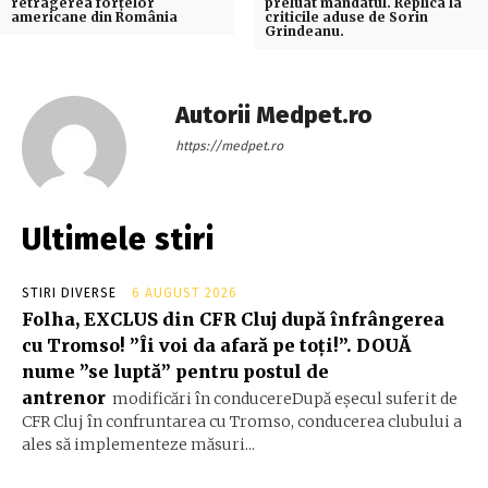
retragerea forțelor
preluat mandatul. Replica la
americane din România
criticile aduse de Sorin
Grindeanu.
Autorii Medpet.ro
https://medpet.ro
Ultimele stiri
STIRI DIVERSE
6 AUGUST 2026
Folha, EXCLUS din CFR Cluj după înfrângerea
cu Tromso! ”Îi voi da afară pe toți!”. DOUĂ
nume ”se luptă” pentru postul de
antrenor
modificări în conducereDupă eșecul suferit de
CFR Cluj în confruntarea cu Tromso, conducerea clubului a
ales să implementeze măsuri...