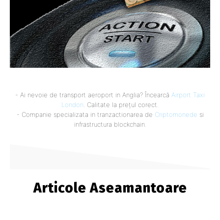
- Ai nevoie de transport aeroport in Anglia? Încearcă
Airport Taxi
London
. Calitate la prețul corect.
- Companie specializata in tranzactionarea de
Criptomonede
si
infrastructura blockchain.
Articole Aseamantoare