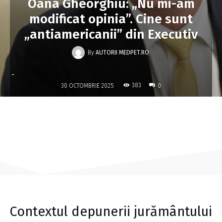
Oana Gheorghiu: „Nu mi-am
modificat opinia”. Cine sunt
„antiamericanii” din Executiv
By
AUTORII MEDPET.RO
-
383
30 OCTOMBRIE 2025
0
Contextul depunerii jurământului