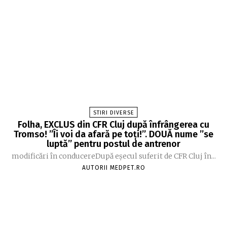
STIRI DIVERSE
Folha, EXCLUS din CFR Cluj după înfrângerea cu
Tromso! ”Îi voi da afară pe toți!”. DOUĂ nume ”se
luptă” pentru postul de antrenor
modificări în conducereDupă eșecul suferit de CFR Cluj în...
AUTORII MEDPET.RO