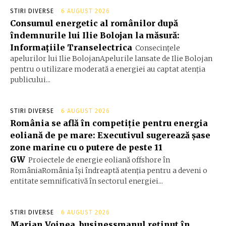
STIRI DIVERSE
6 AUGUST 2026
Consumul energetic al românilor după
îndemnurile lui Ilie Bolojan la măsură:
Informațiile Transelectrica
Consecințele
apelurilor lui Ilie BolojanApelurile lansate de Ilie Bolojan
pentru o utilizare moderată a energiei au captat atenția
publicului...
STIRI DIVERSE
6 AUGUST 2026
România se află în competiție pentru energia
eoliană de pe mare: Executivul sugerează șase
zone marine cu o putere de peste 11
GW
Proiectele de energie eoliană offshore în
RomâniaRomânia își îndreaptă atenția pentru a deveni o
entitate semnificativă în sectorul energiei...
STIRI DIVERSE
6 AUGUST 2026
Marian Voinea, businessmanul reținut în