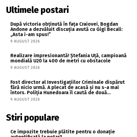
Ultimele postari
După victoria obținută în fața Craiovei, Bogdan
Andone a dezvăluit discuția avută cu Gigi Becali:
„Asta i-am spus!”
9 AUGUST 2026
Realizare impresionantă! Ștefania Uță, campioană
mondială U20 la 400 de metri cu obstacole
9 AUGUST 2026
Fost director al Investigațiilor Criminale dispărut
fără nicio urmă. A plecat de acasă și nu s-a mai
întors. Poliția Hunedoara îl caută de două...
9 AUGUST 2026
Stiri populare
Ce impozite trebuie plătite pentru o donație
autentificată la notar?