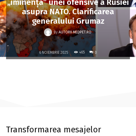
„iminența” unei ofensive a Rusiei
asupra NATO. Clarificarea
generalului Grumaz
By
AUTORII MEDPET.RO
-
465
6 NOIEMBRIE 2025
0
Transformarea mesajelor