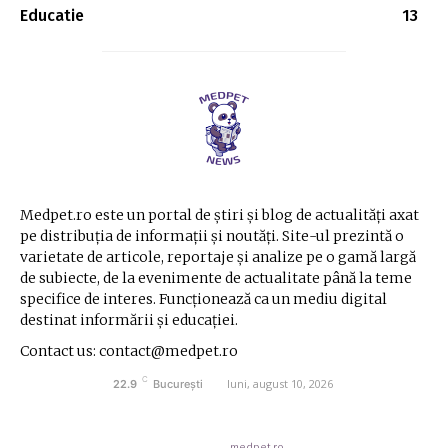
Educatie
13
Medpet.ro este un portal de știri și blog de actualități axat
pe distribuția de informații și noutăți. Site-ul prezintă o
varietate de articole, reportaje și analize pe o gamă largă
de subiecte, de la evenimente de actualitate până la teme
specifice de interes. Funcționează ca un mediu digital
destinat informării și educației.
Contact us: contact@medpet.ro
C
luni, august 10, 2026
22.9
București
© Acest site este creat si administrat de
medpet.ro
. Toate drepturile rezervate.