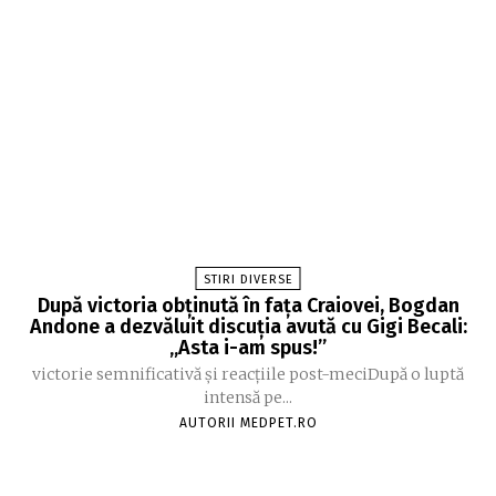
STIRI DIVERSE
După victoria obținută în fața Craiovei, Bogdan
Andone a dezvăluit discuția avută cu Gigi Becali:
„Asta i-am spus!”
victorie semnificativă și reacțiile post-meciDupă o luptă
intensă pe...
AUTORII MEDPET.RO