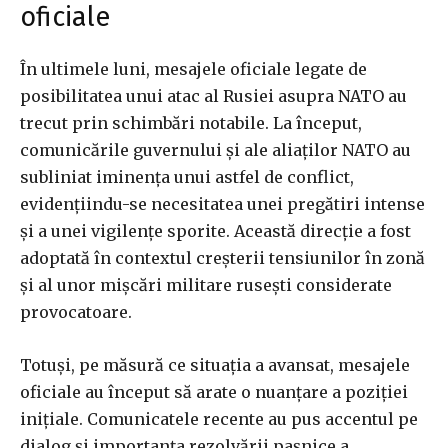
oficiale
În ultimele luni, mesajele oficiale legate de
posibilitatea unui atac al Rusiei asupra NATO au
trecut prin schimbări notabile. La început,
comunicările guvernului și ale aliaților NATO au
subliniat iminența unui astfel de conflict,
evidențiindu-se necesitatea unei pregătiri intense
și a unei vigilențe sporite. Această direcție a fost
adoptată în contextul creșterii tensiunilor în zonă
și al unor mișcări militare rusești considerate
provocatoare.
Totuși, pe măsură ce situația a avansat, mesajele
oficiale au început să arate o nuanțare a poziției
inițiale. Comunicatele recente au pus accentul pe
dialog și importanța rezolvării pașnice a