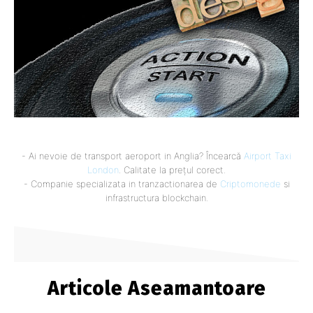
- Ai nevoie de transport aeroport in Anglia? Încearcă
Airport Taxi
London
. Calitate la prețul corect.
- Companie specializata in tranzactionarea de
Criptomonede
si
infrastructura blockchain.
Articole Aseamantoare