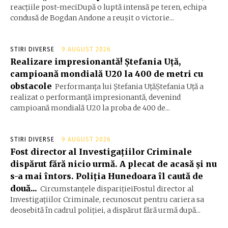
reacțiile post-meciDupă o luptă intensă pe teren, echipa
condusă de Bogdan Andone a reușit o victorie...
STIRI DIVERSE
9 AUGUST 2026
Realizare impresionantă! Ștefania Uță,
campioană mondială U20 la 400 de metri cu
obstacole
Performanța lui Ștefania UțăŞtefania Uță a
realizat o performanță impresionantă, devenind
campioană mondială U20 la proba de 400 de...
STIRI DIVERSE
9 AUGUST 2026
Fost director al Investigațiilor Criminale
dispărut fără nicio urmă. A plecat de acasă și nu
s-a mai întors. Poliția Hunedoara îl caută de
două...
Circumstanțele disparițieiFostul director al
Investigațiilor Criminale, recunoscut pentru cariera sa
deosebită în cadrul poliției, a dispărut fără urmă după...