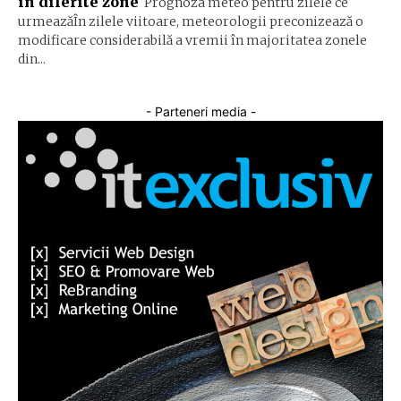
în diferite zone
Prognoza meteo pentru zilele ce
urmeazăÎn zilele viitoare, meteorologii preconizează o
modificare considerabilă a vremii în majoritatea zonele
din...
- Parteneri media -