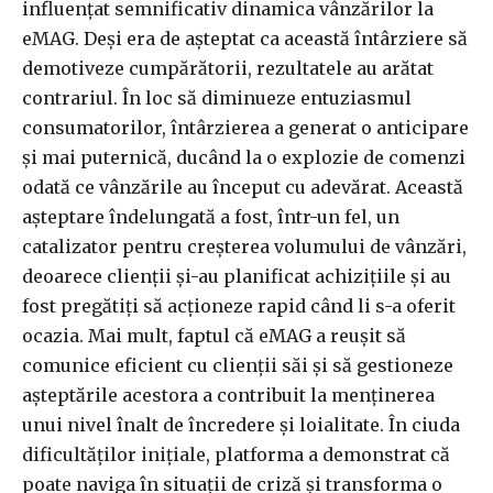
influențat semnificativ dinamica vânzărilor la
eMAG. Deși era de așteptat ca această întârziere să
demotiveze cumpărătorii, rezultatele au arătat
contrariul. În loc să diminueze entuziasmul
consumatorilor, întârzierea a generat o anticipare
și mai puternică, ducând la o explozie de comenzi
odată ce vânzările au început cu adevărat. Această
așteptare îndelungată a fost, într-un fel, un
catalizator pentru creșterea volumului de vânzări,
deoarece clienții și-au planificat achizițiile și au
fost pregătiți să acționeze rapid când li s-a oferit
ocazia. Mai mult, faptul că eMAG a reușit să
comunice eficient cu clienții săi și să gestioneze
așteptările acestora a contribuit la menținerea
unui nivel înalt de încredere și loialitate. În ciuda
dificultăților inițiale, platforma a demonstrat că
poate naviga în situații de criză și transforma o