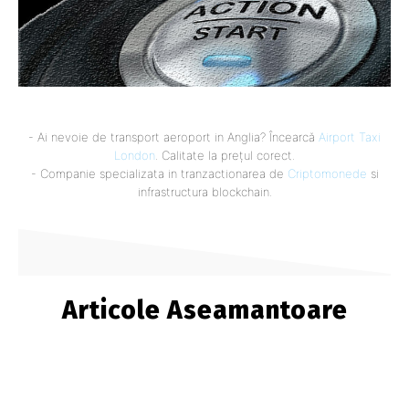
- Ai nevoie de transport aeroport in Anglia? Încearcă
Airport Taxi
London
. Calitate la prețul corect.
- Companie specializata in tranzactionarea de
Criptomonede
si
infrastructura blockchain.
Articole Aseamantoare