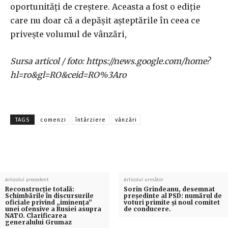
oportunități de creștere. Aceasta a fost o ediție
care nu doar că a depășit așteptările în ceea ce
privește volumul de vânzări,
Sursa articol / foto: https://news.google.com/home?
hl=ro&gl=RO&ceid=RO%3Aro
TAGS
comenzi
întârziere
vânzări
Articolul precedent
Articolul următor
Reconstrucție totală:
Sorin Grindeanu, desemnat
Schimbările în discursurile
președinte al PSD: numărul de
oficiale privind „iminența”
voturi primite și noul comitet
unei ofensive a Rusiei asupra
de conducere.
NATO. Clarificarea
generalului Grumaz