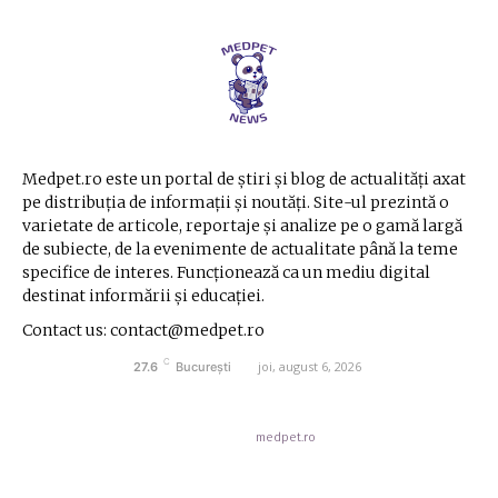
Medpet.ro este un portal de știri și blog de actualități axat
pe distribuția de informații și noutăți. Site-ul prezintă o
varietate de articole, reportaje și analize pe o gamă largă
de subiecte, de la evenimente de actualitate până la teme
specifice de interes. Funcționează ca un mediu digital
destinat informării și educației.
Contact us: contact@medpet.ro
C
joi, august 6, 2026
27.6
București
© Acest site este creat si administrat de
medpet.ro
. Toate drepturile rezervate.
Contact medpet.ro
Politica de cookies (GDPR)