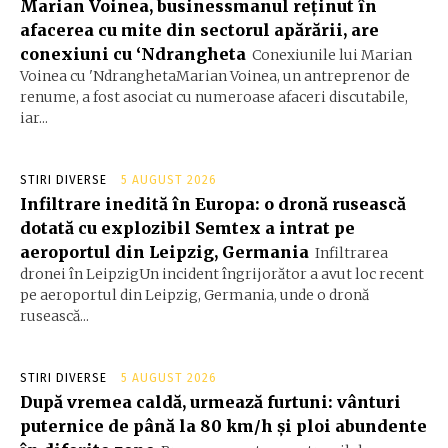
Marian Voinea, businessmanul reținut în
afacerea cu mite din sectorul apărării, are
conexiuni cu ‘Ndrangheta
Conexiunile lui Marian
Voinea cu 'NdranghetaMarian Voinea, un antreprenor de
renume, a fost asociat cu numeroase afaceri discutabile,
iar...
STIRI DIVERSE
5 AUGUST 2026
Infiltrare inedită în Europa: o dronă rusească
dotată cu explozibil Semtex a intrat pe
aeroportul din Leipzig, Germania
Infiltrarea
dronei în LeipzigUn incident îngrijorător a avut loc recent
pe aeroportul din Leipzig, Germania, unde o dronă
rusească...
STIRI DIVERSE
5 AUGUST 2026
După vremea caldă, urmează furtuni: vânturi
puternice de până la 80 km/h și ploi abundente