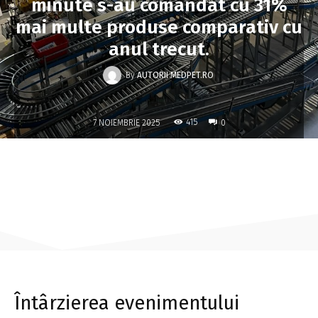
minute s-au comandat cu 31%
mai multe produse comparativ cu
anul trecut.
By
AUTORII MEDPET.RO
-
415
7 NOIEMBRIE 2025
0
Întârzierea evenimentului