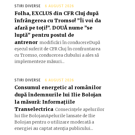
STIRI DIVERSE
6 AUGUST 2026
Folha, EXCLUS din CFR Cluj după
înfrângerea cu Tromso! ”Îi voi da
afară pe toți!”. DOUĂ nume ”se
luptă” pentru postul de
antrenor
modificări în conducereDupă
eșecul suferit de CFR Cluj în confruntarea
cu Tromso, conducerea clubului a ales să
implementeze măsuri...
STIRI DIVERSE
6 AUGUST 2026
Consumul energetic al românilor
după îndemnurile lui Ilie Bolojan
la măsură: Informațiile
Transelectrica
Consecințele apelurilor
lui Ilie BolojanApelurile lansate de Ilie
Bolojan pentru o utilizare moderată a
energiei au captat atenția publicului...