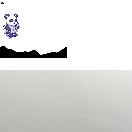
Afaceri si Industrii
Cultura si Entertainment