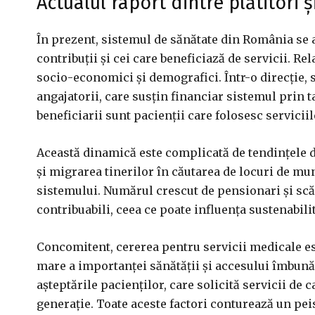
Actualul raport dintre plătitori ș
În prezent, sistemul de sănătate din România se af
contribuții și cei care beneficiază de servicii. Rel
socio-economici și demografici. Într-o direcție, se
angajatorii, care susțin financiar sistemul prin tax
beneficiarii sunt pacienții care folosesc serviciil
Această dinamică este complicată de tendințele d
și migrarea tinerilor în căutarea de locuri de m
sistemului. Numărul crescut de pensionari și scăd
contribuabili, ceea ce poate influența sustenabili
Concomitent, cererea pentru servicii medicale est
mare a importanței sănătății și accesului îmbunăt
așteptările pacienților, care solicită servicii de 
generație. Toate aceste factori conturează un peis