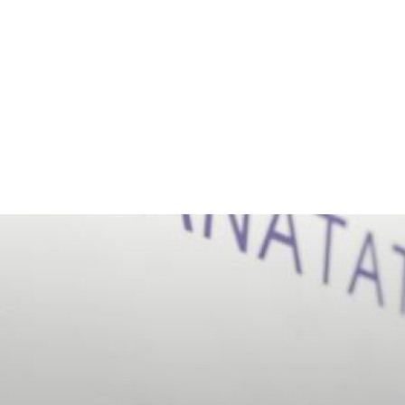
Home & Deco
Sanatate si Hobby
Stiri diverse
Tech