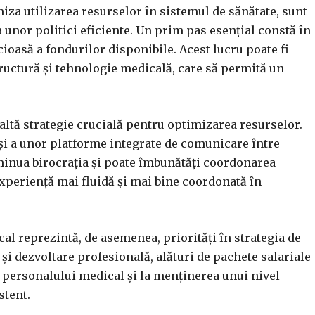
iza utilizarea resurselor în sistemul de sănătate, sunt
 unor politici eficiente. Un prim pas esențial constă în
cioasă a fondurilor disponibile. Acest lucru poate fi
structură și tehnologie medicală, care să permită un
 altă strategie crucială pentru optimizarea resurselor.
și a unor platforme integrate de comunicare între
iminua birocrația și poate îmbunătăți coordonarea
 experiență mai fluidă și mai bine coordonată în
l reprezintă, de asemenea, priorități în strategia de
și dezvoltare profesională, alături de pachete salariale
i personalului medical și la menținerea unui nivel
stent.