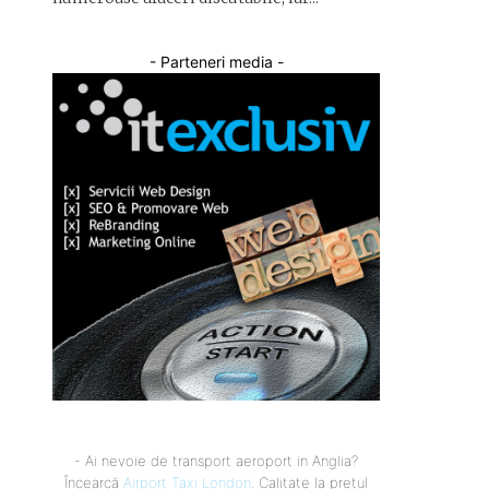
- Parteneri media -
- Ai nevoie de transport aeroport in Anglia?
Încearcă
Airport Taxi London
. Calitate la prețul