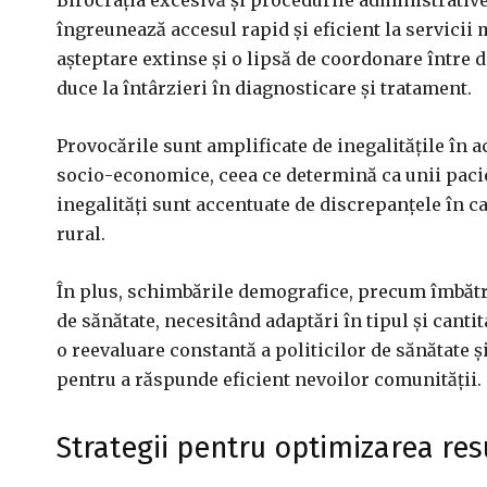
Birocrația excesivă și procedurile administrativ
îngreunează accesul rapid și eficient la servicii 
așteptare extinse și o lipsă de coordonare între d
duce la întârzieri în diagnosticare și tratament.
Provocările sunt amplificate de inegalitățile în a
socio-economice, ceea ce determină ca unii pacie
inegalități sunt accentuate de discrepanțele în c
rural.
În plus, schimbările demografice, precum îmbătr
de sănătate, necesitând adaptări în tipul și cant
o reevaluare constantă a politicilor de sănătate și
pentru a răspunde eficient nevoilor comunității.
Strategii pentru optimizarea res