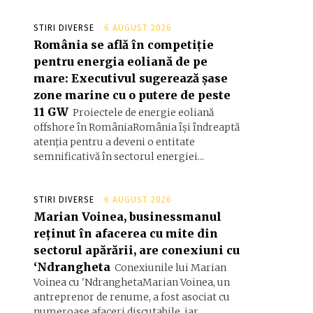
STIRI DIVERSE
6 AUGUST 2026
România se află în competiție
pentru energia eoliană de pe
mare: Executivul sugerează șase
zone marine cu o putere de peste
11 GW
Proiectele de energie eoliană
offshore în RomâniaRomânia își îndreaptă
atenția pentru a deveni o entitate
semnificativă în sectorul energiei...
STIRI DIVERSE
6 AUGUST 2026
Marian Voinea, businessmanul
reținut în afacerea cu mite din
sectorul apărării, are conexiuni cu
‘Ndrangheta
Conexiunile lui Marian
Voinea cu 'NdranghetaMarian Voinea, un
antreprenor de renume, a fost asociat cu
numeroase afaceri discutabile, iar...