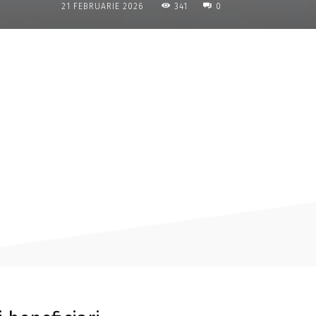
341
21 FEBRUARIE 2026
0
Acțiune