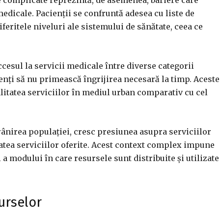
e complicate reprezintă, de asemenea, bariere care
medicale. Pacienții se confruntă adesea cu liste de
iferitele niveluri ale sistemului de sănătate, ceea ce
ccesul la servicii medicale între diverse categorii
nți să nu primească îngrijirea necesară la timp. Aceste
alitatea serviciilor în mediul urban comparativ cu cel
ânirea populației, cresc presiunea asupra serviciilor
itatea serviciilor oferite. Acest context complex impune
 a modului în care resursele sunt distribuite și utilizate
urselor