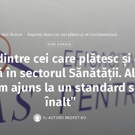
Stiri diverse
Raportul dintre cei care plătesc și cei care beneficiază...
STIRI DIVERSE
intre cei care plătesc și 
 în sectorul Sănătății. 
m ajuns la un standard s
înalt”
By
AUTORII MEDPET.RO