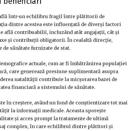
i beneficiari
lă într-un echilibru fragil între plătitorii de
ația dintre acestea este influențată de diverși factori
 află contribuabilii, incluzând atât angajații, cât și
e și contribuții obligatorii. În cealaltă direcție,
e de sănătate furnizate de stat.
emografice actuale, cum ar fi îmbătrânirea populației
uncă, care generează presiune suplimentară asupra
erea natalității contribuie la micșorarea bazei de
tatea financiară a sistemului de sănătate.
e în creștere, având un fond de conștientizare tot mai
ățit la informații medicale. Aceasta sporește
calitate și acces prompt la tratamente de ultimă
aj complex, în care echilibrul dintre plătitori și