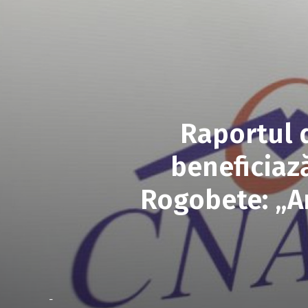
Raportul d
beneficiază
Rogobete: „A
-