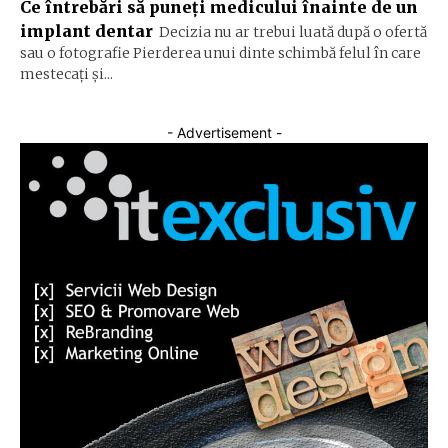
Ce întrebări să puneți medicului înainte de un
implant dentar
Decizia nu ar trebui luată după o ofertă
sau o fotografie Pierderea unui dinte schimbă felul în care
mestecați și...
- Advertisement -