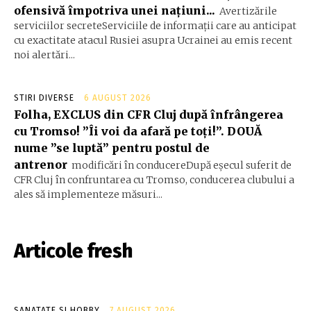
ofensivă împotriva unei națiuni...
Avertizările
serviciilor secreteServiciile de informații care au anticipat
cu exactitate atacul Rusiei asupra Ucrainei au emis recent
noi alertări...
STIRI DIVERSE
6 AUGUST 2026
Folha, EXCLUS din CFR Cluj după înfrângerea
cu Tromso! ”Îi voi da afară pe toți!”. DOUĂ
nume ”se luptă” pentru postul de
antrenor
modificări în conducereDupă eșecul suferit de
CFR Cluj în confruntarea cu Tromso, conducerea clubului a
ales să implementeze măsuri...
Articole fresh
SANATATE SI HOBBY
7 AUGUST 2026