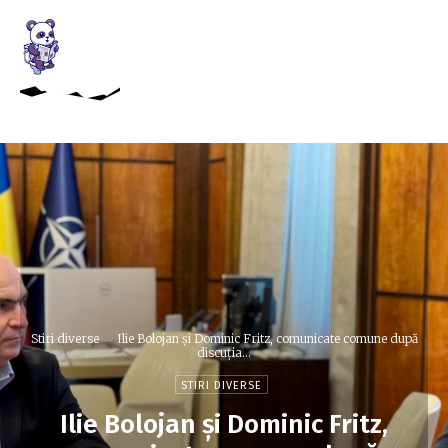
Stiri diverse
Ilie Bolojan și Dominic Fritz, comunicate comune după
discuția...
STIRI DIVERSE
Ilie Bolojan și Dominic Fritz,