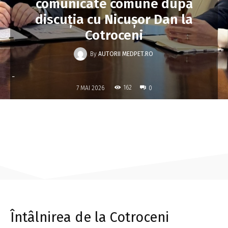
comunicate comune după
discuția cu Nicușor Dan la
Cotroceni
By
AUTORII MEDPET.RO
-
162
7 MAI 2026
0
Întâlnirea de la Cotroceni