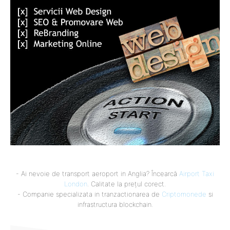
- Ai nevoie de transport aeroport in Anglia? Încearcă
Airport Taxi
London
. Calitate la prețul corect.
- Companie specializata in tranzactionarea de
Criptomonede
si
infrastructura blockchain.