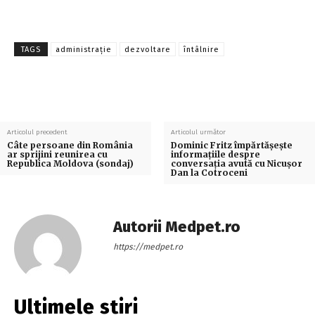
TAGS
administrație
dezvoltare
întâlnire
Articolul precedent
Articolul următor
Câte persoane din România
Dominic Fritz împărtășește
ar sprijini reunirea cu
informațiile despre
Republica Moldova (sondaj)
conversația avută cu Nicușor
Dan la Cotroceni
Autorii Medpet.ro
https://medpet.ro
Ultimele stiri