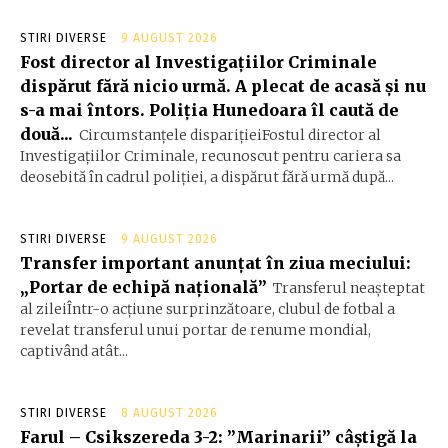
STIRI DIVERSE
9 AUGUST 2026
Fost director al Investigațiilor Criminale
dispărut fără nicio urmă. A plecat de acasă și nu
s-a mai întors. Poliția Hunedoara îl caută de
două...
Circumstanțele disparițieiFostul director al
Investigațiilor Criminale, recunoscut pentru cariera sa
deosebită în cadrul poliției, a dispărut fără urmă după...
STIRI DIVERSE
9 AUGUST 2026
Transfer important anunțat în ziua meciului:
„Portar de echipă națională”
Transferul neașteptat
al zileiÎntr-o acțiune surprinzătoare, clubul de fotbal a
revelat transferul unui portar de renume mondial,
captivând atât...
STIRI DIVERSE
8 AUGUST 2026
Farul – Csikszereda 3-2: ”Marinarii” câștigă la