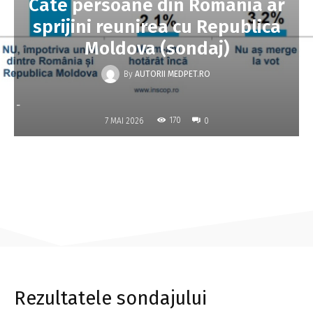
Câte persoane din România ar
sprijini reunirea cu Republica
Moldova (sondaj)
By
AUTORII MEDPET.RO
-
170
7 MAI 2026
0
Rezultatele sondajului