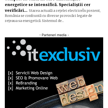
energetice se intensifică. Specialiștii cer
verificări…
Starea actuală a rețelei electriceÎn prezent,
România se confruntă cu diverse provocări legate de
rețeaua sa energetică. Sistemul de...
- Parteneri media -