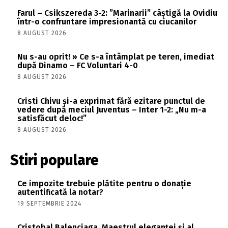
Farul – Csikszereda 3-2: ”Marinarii” câștigă la Ovidiu
într-o confruntare impresionantă cu ciucanilor
8 AUGUST 2026
Nu s-au oprit! » Ce s-a întâmplat pe teren, imediat
după Dinamo – FC Voluntari 4-0
8 AUGUST 2026
Cristi Chivu și-a exprimat fără ezitare punctul de
vedere după meciul Juventus – Inter 1-2: „Nu m-a
satisfăcut deloc!”
8 AUGUST 2026
Stiri populare
Ce impozite trebuie plătite pentru o donație
autentificată la notar?
19 SEPTEMBRIE 2024
Cristobal Balenciaga. Maestrul eleganței și al