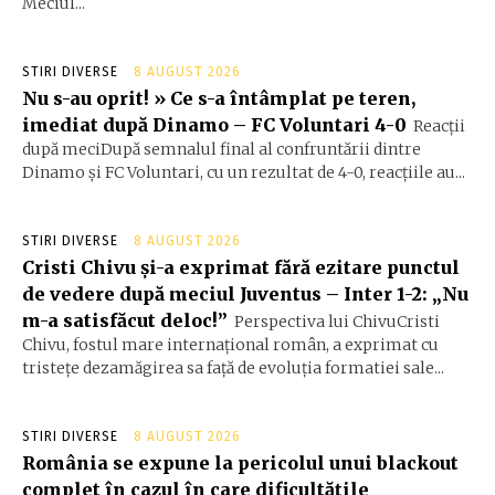
Meciul...
STIRI DIVERSE
8 AUGUST 2026
Nu s-au oprit! » Ce s-a întâmplat pe teren,
imediat după Dinamo – FC Voluntari 4-0
Reacții
după meciDupă semnalul final al confruntării dintre
Dinamo și FC Voluntari, cu un rezultat de 4-0, reacțiile au...
STIRI DIVERSE
8 AUGUST 2026
Cristi Chivu și-a exprimat fără ezitare punctul
de vedere după meciul Juventus – Inter 1-2: „Nu
m-a satisfăcut deloc!”
Perspectiva lui ChivuCristi
Chivu, fostul mare internațional român, a exprimat cu
tristețe dezamăgirea sa față de evoluția formatiei sale...
STIRI DIVERSE
8 AUGUST 2026
România se expune la pericolul unui blackout
complet în cazul în care dificultățile