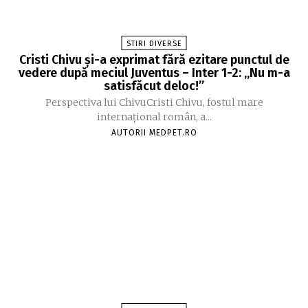
STIRI DIVERSE
Cristi Chivu și-a exprimat fără ezitare punctul de
vedere după meciul Juventus – Inter 1-2: „Nu m-a
satisfăcut deloc!”
Perspectiva lui ChivuCristi Chivu, fostul mare
internațional român, a...
AUTORII MEDPET.RO