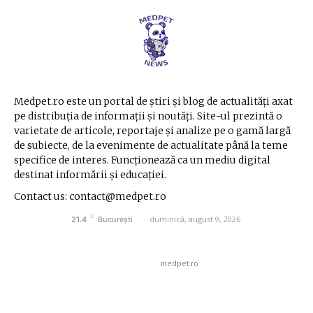
Medpet.ro este un portal de știri și blog de actualități axat
pe distribuția de informații și noutăți. Site-ul prezintă o
varietate de articole, reportaje și analize pe o gamă largă
de subiecte, de la evenimente de actualitate până la teme
specifice de interes. Funcționează ca un mediu digital
destinat informării și educației.
Contact us: contact@medpet.ro
C
duminică, august 9, 2026
21.4
București
© Acest site este creat si administrat de
medpet.ro
. Toate drepturile rezervate.
Contact medpet.ro
Politica de cookies (GDPR)
Politica de Confidentialitate