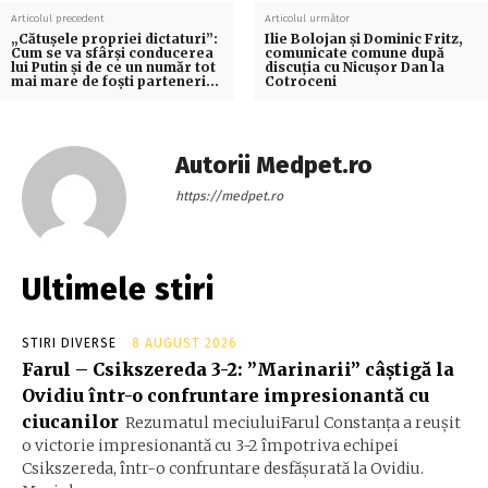
Articolul precedent
Articolul următor
„Cătușele propriei dictaturi”:
Ilie Bolojan și Dominic Fritz,
Cum se va sfârși conducerea
comunicate comune după
lui Putin și de ce un număr tot
discuția cu Nicușor Dan la
mai mare de foști parteneri…
Cotroceni
Autorii Medpet.ro
https://medpet.ro
Ultimele stiri
STIRI DIVERSE
8 AUGUST 2026
Farul – Csikszereda 3-2: ”Marinarii” câștigă la
Ovidiu într-o confruntare impresionantă cu
ciucanilor
Rezumatul meciuluiFarul Constanța a reușit
o victorie impresionantă cu 3-2 împotriva echipei
Csikszereda, într-o confruntare desfășurată la Ovidiu.