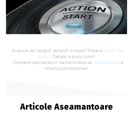
- Ai nevoie de transport aeroport in Anglia? Încearcă
Airport Taxi
London
. Calitate la prețul corect.
- Companie specializata in tranzactionarea de
Criptomonede
si
infrastructura blockchain.
Articole Aseamantoare