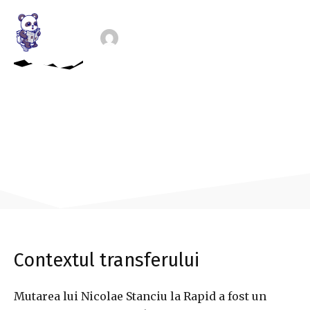
rapid!
By
AUTORII MEDPET.RO
-
383
28 NOIEMBRIE 2025
0
Contextul transferului
Mutarea lui Nicolae Stanciu la Rapid a fost un