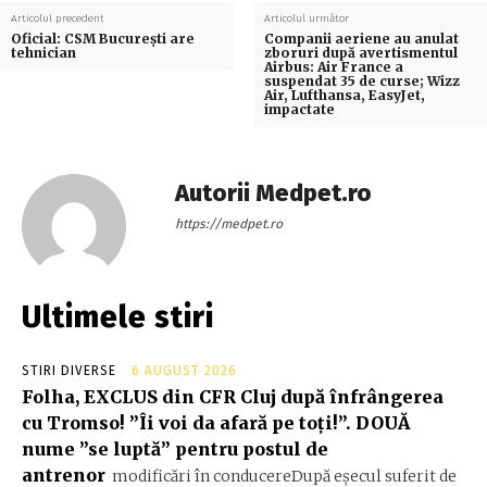
Articolul precedent
Articolul următor
Oficial: CSM București are
Companii aeriene au anulat
tehnician
zboruri după avertismentul
Airbus: Air France a
suspendat 35 de curse; Wizz
Air, Lufthansa, EasyJet,
impactate
Autorii Medpet.ro
https://medpet.ro
Ultimele stiri
STIRI DIVERSE
6 AUGUST 2026
Folha, EXCLUS din CFR Cluj după înfrângerea
cu Tromso! ”Îi voi da afară pe toți!”. DOUĂ
nume ”se luptă” pentru postul de
antrenor
modificări în conducereDupă eșecul suferit de