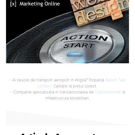
- Ai nevoie de transport aeroport in Anglia? Încearcă
Airport Taxi
London
. Calitate la prețul corect.
- Companie specializata in tranzactionarea de
Criptomonede
si
infrastructura blockchain.