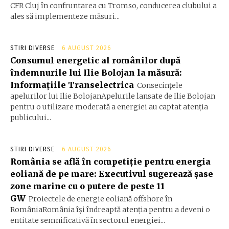
CFR Cluj în confruntarea cu Tromso, conducerea clubului a
ales să implementeze măsuri...
STIRI DIVERSE
6 AUGUST 2026
Consumul energetic al românilor după
îndemnurile lui Ilie Bolojan la măsură:
Informațiile Transelectrica
Consecințele
apelurilor lui Ilie BolojanApelurile lansate de Ilie Bolojan
pentru o utilizare moderată a energiei au captat atenția
publicului...
STIRI DIVERSE
6 AUGUST 2026
România se află în competiție pentru energia
eoliană de pe mare: Executivul sugerează șase
zone marine cu o putere de peste 11
GW
Proiectele de energie eoliană offshore în
RomâniaRomânia își îndreaptă atenția pentru a deveni o
entitate semnificativă în sectorul energiei...