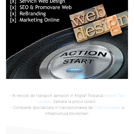
- Ai nevoie de transport aeroport in Anglia? Încearcă
Airport Taxi
London
. Calitate la prețul corect.
- Companie specializata in tranzactionarea de
Criptomonede
si
infrastructura blockchain.