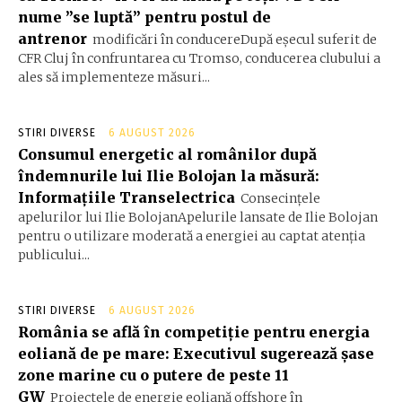
nume ”se luptă” pentru postul de
antrenor
modificări în conducereDupă eșecul suferit de
CFR Cluj în confruntarea cu Tromso, conducerea clubului a
ales să implementeze măsuri...
STIRI DIVERSE
6 AUGUST 2026
Consumul energetic al românilor după
îndemnurile lui Ilie Bolojan la măsură:
Informațiile Transelectrica
Consecințele
apelurilor lui Ilie BolojanApelurile lansate de Ilie Bolojan
pentru o utilizare moderată a energiei au captat atenția
publicului...
STIRI DIVERSE
6 AUGUST 2026
România se află în competiție pentru energia
eoliană de pe mare: Executivul sugerează șase
zone marine cu o putere de peste 11
GW
Proiectele de energie eoliană offshore în