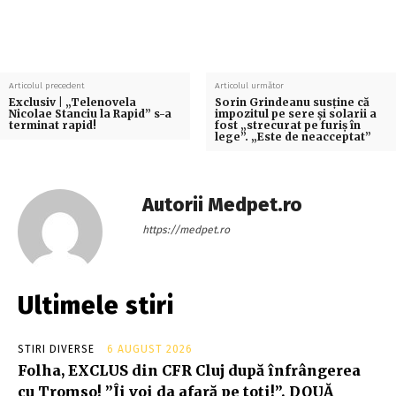
Articolul precedent
Articolul următor
Exclusiv | „Telenovela
Sorin Grindeanu susține că
Nicolae Stanciu la Rapid” s-a
impozitul pe sere și solarii a
terminat rapid!
fost „strecurat pe furiș în
lege”. „Este de neacceptat”
Autorii Medpet.ro
https://medpet.ro
Ultimele stiri
STIRI DIVERSE
6 AUGUST 2026
Folha, EXCLUS din CFR Cluj după înfrângerea
cu Tromso! ”Îi voi da afară pe toți!”. DOUĂ