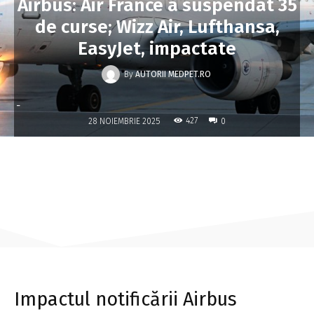
Airbus: Air France a suspendat 35
de curse; Wizz Air, Lufthansa,
EasyJet, impactate
By
AUTORII MEDPET.RO
-
427
28 NOIEMBRIE 2025
0
Impactul notificării Airbus