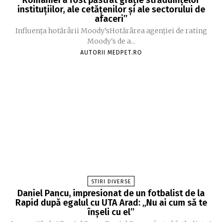
României a fost păstrat grație străduințelor
instituțiilor, ale cetățenilor și ale sectorului de
afaceri”
Influența hotărârii Moody’sHotărârea agenției de rating
Moody's de a...
AUTORII MEDPET.RO
STIRI DIVERSE
Daniel Pancu, impresionat de un fotbalist de la
Rapid după egalul cu UTA Arad: „Nu ai cum să te
înșeli cu el”