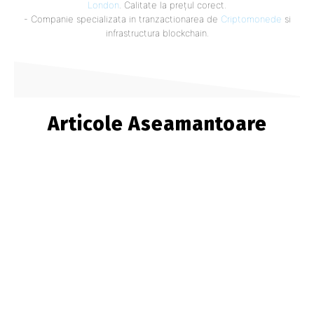
London
. Calitate la prețul corect.
- Companie specializata in tranzactionarea de
Criptomonede
si
infrastructura blockchain.
Articole Aseamantoare