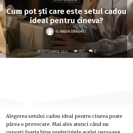
Cum pot ști care este setul cadou
ideal pentru cineva?
By
NADIA DRAGHICI
-
827
26 SEPTEMBRIE 2024
0
Alegerea setului cadou ideal pentru cineva poate
părea o provocare. Mai ales atunci când nu
cunoști foarte bine preferințele acelei persoane.