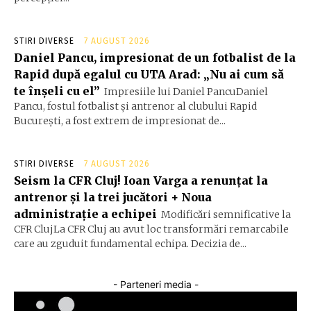
STIRI DIVERSE
7 AUGUST 2026
Daniel Pancu, impresionat de un fotbalist de la
Rapid după egalul cu UTA Arad: „Nu ai cum să
te înșeli cu el”
Impresiile lui Daniel PancuDaniel
Pancu, fostul fotbalist și antrenor al clubului Rapid
București, a fost extrem de impresionat de...
STIRI DIVERSE
7 AUGUST 2026
Seism la CFR Cluj! Ioan Varga a renunțat la
antrenor și la trei jucători + Noua
administrație a echipei
Modificări semnificative la
CFR ClujLa CFR Cluj au avut loc transformări remarcabile
care au zguduit fundamental echipa. Decizia de...
- Parteneri media -