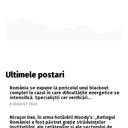
Ultimele postari
România se expune la pericolul unui blackout
complet în cazul în care dificultățile energetice se
intensifică. Specialiștii cer verificări…
8 AUGUST 2026
Nicușor Dan, în urma hotărârii Moody’s: „Ratingul
României a fost păstrat grație străduințelor
instituțiilor, ale cetățenilor și ale sectorului de