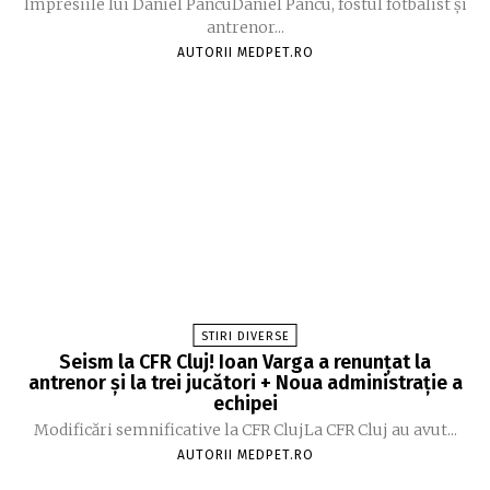
Impresiile lui Daniel PancuDaniel Pancu, fostul fotbalist și
antrenor...
AUTORII MEDPET.RO
STIRI DIVERSE
Seism la CFR Cluj! Ioan Varga a renunțat la
antrenor și la trei jucători + Noua administrație a
echipei
Modificări semnificative la CFR ClujLa CFR Cluj au avut...
AUTORII MEDPET.RO