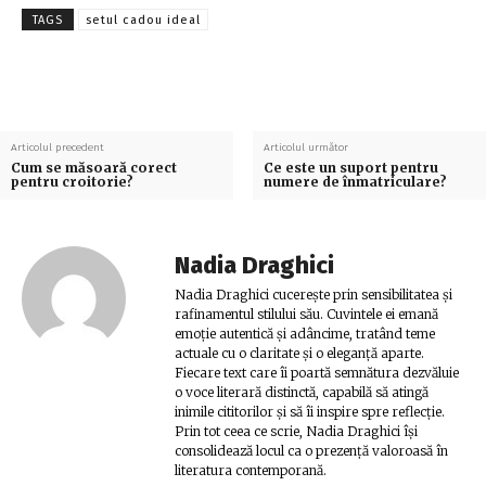
TAGS
setul cadou ideal
Articolul precedent
Articolul următor
Cum se măsoară corect
Ce este un suport pentru
pentru croitorie?
numere de înmatriculare?
Nadia Draghici
Nadia Draghici cucerește prin sensibilitatea și
rafinamentul stilului său. Cuvintele ei emană
emoție autentică și adâncime, tratând teme
actuale cu o claritate și o eleganță aparte.
Fiecare text care îi poartă semnătura dezvăluie
o voce literară distinctă, capabilă să atingă
inimile cititorilor și să îi inspire spre reflecție.
Prin tot ceea ce scrie, Nadia Draghici își
consolidează locul ca o prezență valoroasă în
literatura contemporană.