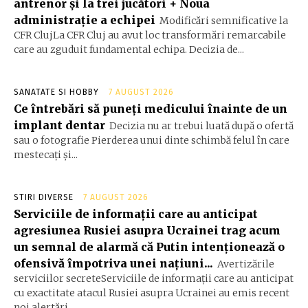
antrenor și la trei jucători + Noua
administrație a echipei
Modificări semnificative la
CFR ClujLa CFR Cluj au avut loc transformări remarcabile
care au zguduit fundamental echipa. Decizia de...
SANATATE SI HOBBY
7 AUGUST 2026
Ce întrebări să puneți medicului înainte de un
implant dentar
Decizia nu ar trebui luată după o ofertă
sau o fotografie Pierderea unui dinte schimbă felul în care
mestecați și...
STIRI DIVERSE
7 AUGUST 2026
Serviciile de informații care au anticipat
agresiunea Rusiei asupra Ucrainei trag acum
un semnal de alarmă că Putin intenționează o
ofensivă împotriva unei națiuni...
Avertizările
serviciilor secreteServiciile de informații care au anticipat
cu exactitate atacul Rusiei asupra Ucrainei au emis recent
noi alertări...