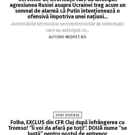
agresiunea Rusiei asupra Ucrainei trag acum un
semnal de alarmă că Putin intenționează o
ofensivă împotriva unei națiuni...
Avertizările serviciilor secreteServiciile de informații
care au anticipat cu...
AUTORII MEDPET.RO
STIRI DIVERSE
Folha, EXCLUS din CFR Cluj după înfrângerea cu
Tromso! ”Îi voi da afară pe toți!”. DOUĂ nume ”se
luptă” pentru postul de antrenor