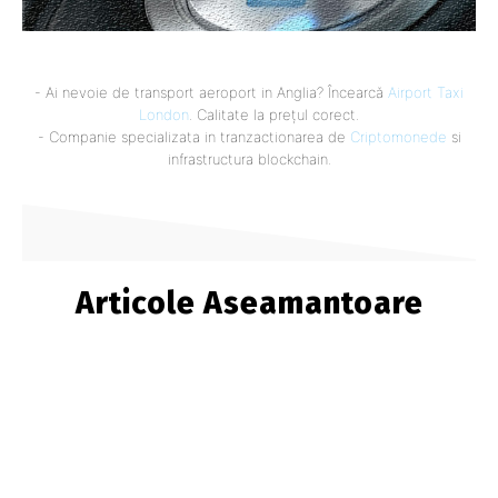
- Ai nevoie de transport aeroport in Anglia? Încearcă
Airport Taxi
London
. Calitate la prețul corect.
- Companie specializata in tranzactionarea de
Criptomonede
si
infrastructura blockchain.
Articole Aseamantoare