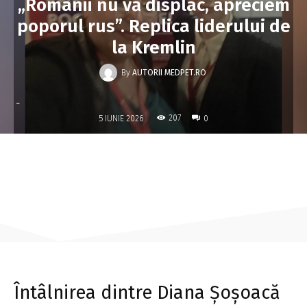
„Românii nu vă displac, apreciem
poporul rus”. Replica liderului de
la Kremlin
By
AUTORII MEDPET.RO
-
207
5 IUNIE 2026
0
Întâlnirea dintre Diana Șoșoacă