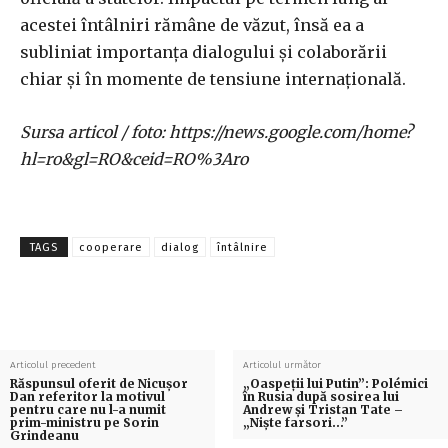
acestei întâlniri rămâne de văzut, însă ea a
subliniat importanța dialogului și colaborării
chiar și în momente de tensiune internațională.
Sursa articol / foto: https://news.google.com/home?
hl=ro&gl=RO&ceid=RO%3Aro
TAGS
cooperare
dialog
întâlnire
Articolul precedent
Articolul următor
Răspunsul oferit de Nicușor
„Oaspeții lui Putin”: Polémici
Dan referitor la motivul
în Rusia după sosirea lui
pentru care nu l-a numit
Andrew și Tristan Tate –
prim-ministru pe Sorin
„Niște farsori…”
Grindeanu