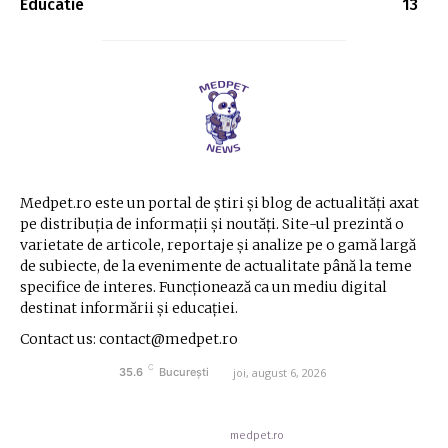
Educatie
13
Medpet.ro este un portal de știri și blog de actualități axat
pe distribuția de informații și noutăți. Site-ul prezintă o
varietate de articole, reportaje și analize pe o gamă largă
de subiecte, de la evenimente de actualitate până la teme
specifice de interes. Funcționează ca un mediu digital
destinat informării și educației.
Contact us: contact@medpet.ro
C
joi, august 6, 2026
35.6
București
© Acest site este creat si administrat de
medpet.ro
. Toate drepturile rezervate.