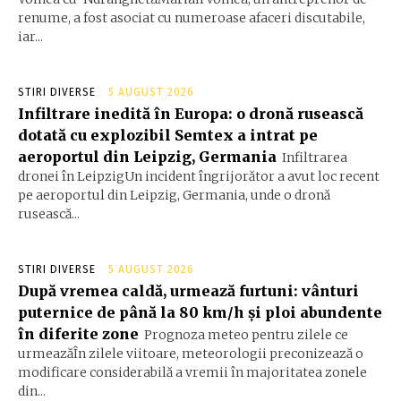
renume, a fost asociat cu numeroase afaceri discutabile,
iar...
STIRI DIVERSE
5 AUGUST 2026
Infiltrare inedită în Europa: o dronă rusească
dotată cu explozibil Semtex a intrat pe
aeroportul din Leipzig, Germania
Infiltrarea
dronei în LeipzigUn incident îngrijorător a avut loc recent
pe aeroportul din Leipzig, Germania, unde o dronă
rusească...
STIRI DIVERSE
5 AUGUST 2026
După vremea caldă, urmează furtuni: vânturi
puternice de până la 80 km/h și ploi abundente
în diferite zone
Prognoza meteo pentru zilele ce
urmeazăÎn zilele viitoare, meteorologii preconizează o
modificare considerabilă a vremii în majoritatea zonele
din...