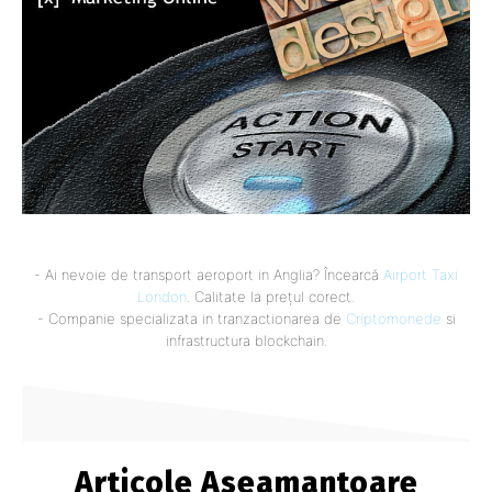
- Ai nevoie de transport aeroport in Anglia? Încearcă
Airport Taxi
London
. Calitate la prețul corect.
- Companie specializata in tranzactionarea de
Criptomonede
si
infrastructura blockchain.
Articole Aseamantoare