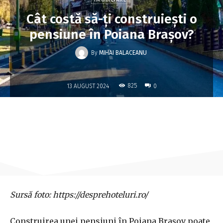
Cât costă să-ți construiești o
pensiune în Poiana Brașov?
By
MIHAI BALACEANU
-
825
13 AUGUST 2024
0
Sursă foto: https://desprehoteluri.ro/
Construirea unei pensiuni în Poiana Brașov poate