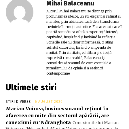
Mihai Balaceanu
Autorul Mihai Balaceanu se distinge prin
profunzimea ideilor, un stil elegant și rafinat și,
mai ales, prin abilitatea rară de a transforma
cuvintele în emoții autentice. Fiecare text care îi
poartă semnătura oferă o experiență intensă,
captivând, inspirând și invitând la reflecție.
Scrierile sale nu doar informează, ci ating
sufletul cititorului, lăsând o amprentă de
neuitat. Prin claritate, echilibru și o forță
expresivă remarcabilă, Balaceanu își
consolidează statutul de voce esențială a
jurnalismului de opinie și a eseisticii
contemporane.
Ultimele stiri
STIRI DIVERSE
6 AUGUST 2026
Marian Voinea, businessmanul reținut în
afacerea cu mite din sectorul apărării, are
conexiuni cu ‘Ndrangheta
Conexiunile lui Marian
Voinea cu 'NdranghetaMarian Voinea, un antreprenor de