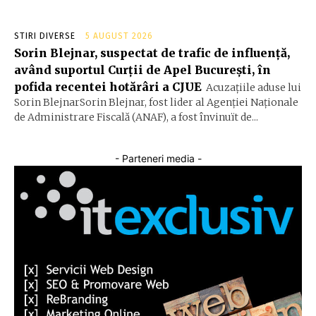
STIRI DIVERSE
5 AUGUST 2026
Sorin Blejnar, suspectat de trafic de influență,
având suportul Curții de Apel București, în
pofida recentei hotărâri a CJUE
Acuzațiile aduse lui
Sorin BlejnarSorin Blejnar, fost lider al Agenției Naționale
de Administrare Fiscală (ANAF), a fost învinuït de...
- Parteneri media -