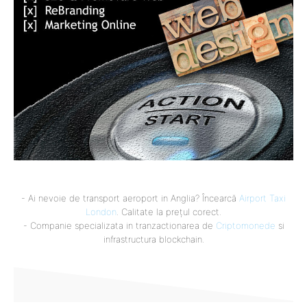
- Ai nevoie de transport aeroport in Anglia? Încearcă
Airport Taxi
London
. Calitate la prețul corect.
- Companie specializata in tranzactionarea de
Criptomonede
si
infrastructura blockchain.