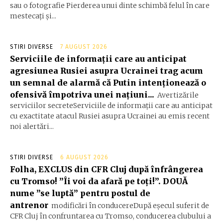
sau o fotografie Pierderea unui dinte schimbă felul în care
mestecați și...
STIRI DIVERSE
7 AUGUST 2026
Serviciile de informații care au anticipat
agresiunea Rusiei asupra Ucrainei trag acum
un semnal de alarmă că Putin intenționează o
ofensivă împotriva unei națiuni...
Avertizările
serviciilor secreteServiciile de informații care au anticipat
cu exactitate atacul Rusiei asupra Ucrainei au emis recent
noi alertări...
STIRI DIVERSE
6 AUGUST 2026
Folha, EXCLUS din CFR Cluj după înfrângerea
cu Tromso! ”Îi voi da afară pe toți!”. DOUĂ
nume ”se luptă” pentru postul de
antrenor
modificări în conducereDupă eșecul suferit de
CFR Cluj în confruntarea cu Tromso, conducerea clubului a