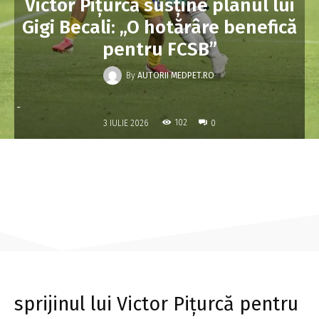
Victor Pițurcă susține planul lui
Gigi Becali: „O hotărâre benefică
pentru FCSB”
By
AUTORII MEDPET.RO
-
102
3 IULIE 2026
0
sprijinul lui Victor Pițurcă pentru