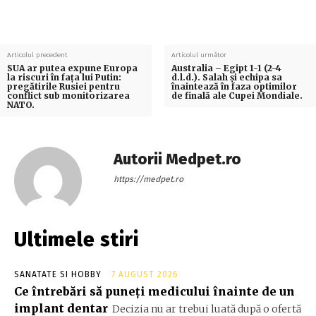
Articolul precedent
Articolul următor
SUA ar putea expune Europa
Australia – Egipt 1-1 (2-4
la riscuri în fața lui Putin:
d.l.d.). Salah și echipa sa
pregătirile Rusiei pentru
înaintează în faza optimilor
conflict sub monitorizarea
de finală ale Cupei Mondiale.
NATO.
Autorii Medpet.ro
https://medpet.ro
Ultimele stiri
SANATATE SI HOBBY
7 AUGUST 2026
Ce întrebări să puneți medicului înainte de un
implant dentar
Decizia nu ar trebui luată după o ofertă