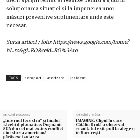
oferit sprijin tehnic și resurse pentru a ajuta la
soluționarea situației și la impunerea unor
măsuri preventive suplimentare unde este
necesar.
Sursa articol / foto: https://news.google.com/home?
hl=ro&gl=RO&ceid=RO%3Aro
TAGS
aeroport
aterizare
incident
Articolul precedent
Articolul următor
„Infernul terestru” și finalul
IMAGINE. Clipul în care
răcelii diplomatice: Dușmanii
Cătălin Drulă a observat
SUA din cel mai extins conflict
rezultatul exit-poll la alegeri
din istoria americană
în București
părăsesc izolarea