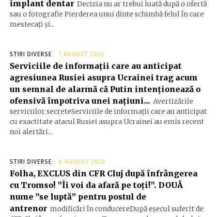
implant dentar
Decizia nu ar trebui luată după o ofertă
sau o fotografie Pierderea unui dinte schimbă felul în care
mestecați și...
STIRI DIVERSE
7 AUGUST 2026
Serviciile de informații care au anticipat
agresiunea Rusiei asupra Ucrainei trag acum
un semnal de alarmă că Putin intenționează o
ofensivă împotriva unei națiuni...
Avertizările
serviciilor secreteServiciile de informații care au anticipat
cu exactitate atacul Rusiei asupra Ucrainei au emis recent
noi alertări...
STIRI DIVERSE
6 AUGUST 2026
Folha, EXCLUS din CFR Cluj după înfrângerea
cu Tromso! ”Îi voi da afară pe toți!”. DOUĂ
nume ”se luptă” pentru postul de
antrenor
modificări în conducereDupă eșecul suferit de