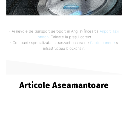
- Ai nevoie de transport aeroport in Anglia? Încearcă
Airport Taxi
London
. Calitate la prețul corect.
- Companie specializata in tranzactionarea de
Criptomonede
si
infrastructura blockchain.
Articole Aseamantoare