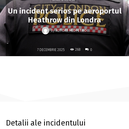
Un incident serios pe aeroportul
Heathrow din Londra
By
AUTORII MEDPET.RO
-
268
7 DECEMBRIE 2025
0
Detalii ale incidentului