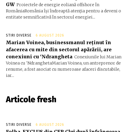
GW
Proiectele de energie eoliană offshore în
RomâniaRomânia își îndreaptă atenția pentru a deveni o
entitate semnificativă în sectorul energiei...
STIRI DIVERSE
6 AUGUST 2026
Marian Voinea, businessmanul reținut în
afacerea cu mite din sectorul apărării, are
conexiuni cu ‘Ndrangheta
Conexiunile lui Marian
Voinea cu 'NdranghetaMarian Voinea, un antreprenor de
renume, a fost asociat cu numeroase afaceri discutabile,
iar...
Articole fresh
STIRI DIVERSE
6 AUGUST 2026
Folha, EXCLUS din CFR Cluj după înfrângerea