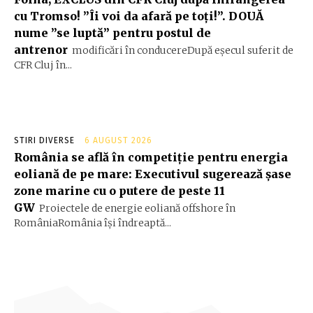
cu Tromso! ”Îi voi da afară pe toți!”. DOUĂ
nume ”se luptă” pentru postul de
antrenor
modificări în conducereDupă eșecul suferit de
CFR Cluj în...
STIRI DIVERSE
6 AUGUST 2026
România se află în competiție pentru energia
eoliană de pe mare: Executivul sugerează șase
zone marine cu o putere de peste 11
GW
Proiectele de energie eoliană offshore în
RomâniaRomânia își îndreaptă...