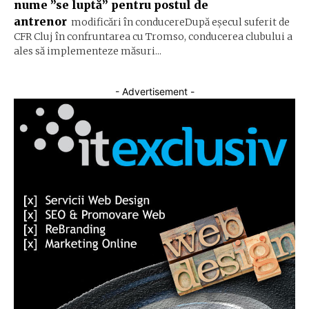
nume ”se luptă” pentru postul de
antrenor
modificări în conducereDupă eșecul suferit de
CFR Cluj în confruntarea cu Tromso, conducerea clubului a
ales să implementeze măsuri...
- Advertisement -