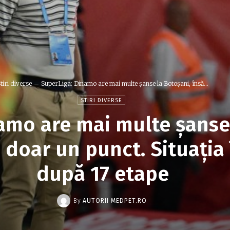
tiri diverse
SuperLiga: Dinamo are mai multe șanse la Botoșani, însă...
STIRI DIVERSE
amo are mai multe șanse 
 doar un punct. Situația
după 17 etape
By
AUTORII MEDPET.RO