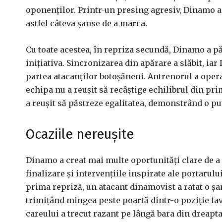
oponenților. Printr-un presing agresiv, Dinamo a 
astfel câteva șanse de a marca.
Cu toate acestea, în repriza secundă, Dinamo a pă
inițiativa. Sincronizarea din apărare a slăbit, ia
partea atacanților botoșăneni. Antrenorul a opera
echipa nu a reușit să recâștige echilibrul din pri
a reușit să păstreze egalitatea, demonstrând o put
Ocaziile nereușite
Dinamo a creat mai multe oportunități clare de a î
finalizare și intervențiile inspirate ale portarulu
prima repriză, un atacant dinamovist a ratat o ș
trimițând mingea peste poartă dintr-o poziție favo
careului a trecut razant pe lângă bara din dreapta