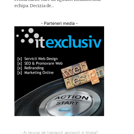
echipa. Decizia de...
- Parteneri media -
- Ai nevoie de transport aeroport in Anglia?