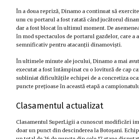
În a doua repriză, Dinamo a continuat să exercit
unu cu portarul a fost ratată când jucătorul dina
dar a fost blocat în ultimul moment. De asemenea,
în mod spectaculos de portarul gazdelor, care a a
semnificativ pentru atacanții dinamoviști.
În ultimele minute ale jocului, Dinamo a mai avu
executat a fost întâmpinat cu o lovitură de cap c
subliniat dificultățile echipei de a concretiza oc
puncte prețioase în această etapă a campionatulu
Clasamentul actualizat
Clasamentul SuperLigii a cunoscut modificări im
doar un punct din descinderea la Botoșani. Echi
un total de 26 de puncte din cele 17 etape disputa