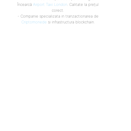
Încearcă
Airport Taxi London
. Calitate la prețul
corect.
- Companie specializata in tranzactionarea de
Criptomonede
si infrastructura blockchain.