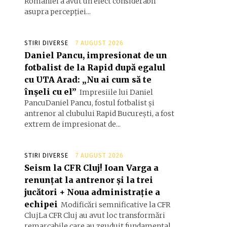
României a avut un efect considerabil
asupra percepției...
STIRI DIVERSE
7 AUGUST 2026
Daniel Pancu, impresionat de un
fotbalist de la Rapid după egalul
cu UTA Arad: „Nu ai cum să te
înșeli cu el”
Impresiile lui Daniel
PancuDaniel Pancu, fostul fotbalist și
antrenor al clubului Rapid București, a fost
extrem de impresionat de...
STIRI DIVERSE
7 AUGUST 2026
Seism la CFR Cluj! Ioan Varga a
renunțat la antrenor și la trei
jucători + Noua administrație a
echipei
Modificări semnificative la CFR
ClujLa CFR Cluj au avut loc transformări
remarcabile care au zguduit fundamental