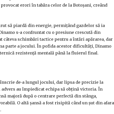
provocat erori în tabăra celor de la Botoșani, creând
rut să piardă din energie, permițând gazdelor să ia
r Dinamo s-a confruntat cu o presiune crescută din
t câteva schimbări tactice pentru a întări apărarea, dar
ma parte a jocului. În pofida acestor dificultăți, Dinamo
ernică rezistență mentală până la fluierul final.
nscrie de-a lungul jocului, dar lipsa de precizie la
i advers au împiedicat echipa să obțină victoria. În
ansă majoră după o centrare perfectă din stânga,
rabilă. O altă șansă a fost risipită când un șut din afara
.