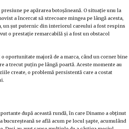
e presiune pe apărarea botoșăneană. O situație unu la
movist a încercat să strecoare mingea pe lângă acesta,
 un șut puternic din interiorul careului a fost respins
vut o prestație remarcabilă și a fost un obstacol
t o oportunitate majoră de a marca, când un corner bine
are a trecut puțin pe lângă poartă. Aceste momente au
aziile create, o problemă persistentă care a costat
i.
portante după această rundă, în care Dinamo a obținut
pa bucureșteană se află acum pe locul șapte, acumulând
te. Deși au avut șanse multiple de a câștiga meciul,