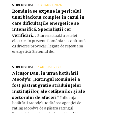
STIRI DIVERSE
8 AUGUST 2026
România se expune la pericolul
unui blackout complet în cazul în
care dificultățile energetice se
intensifică. Specialiștii cer
verificări…
Starea actuală a rețelei
electriceÎn prezent, România se confruntă
cu diverse provocări legate de rețeaua sa
energetică. Sistemul de...
STIRI DIVERSE
7 AUGUST 2026
Nicușor Dan, în urma hotărârii
Moody’s: „Ratingul României a
fost păstrat grație străduințelor
instituțiilor, ale cetățenilor și ale
sectorului de afaceri”
Influența
hotărârii Moody’sHotărârea agenției de
rating Moody's de a păstra ratingul