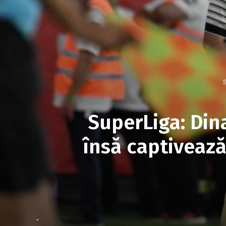
S
SuperLiga: Din
însă captivează
-