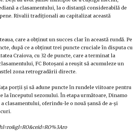
iană a clasamentului, la o distanță considerabilă de
ene. Rivalii tradiționali au capitalizat această
eaua, care a obținut un succes clar în această rundă. Pe
cte, după ce a obținut trei puncte cruciale în disputa cu
tatea Craiova, cu 32 de puncte, care a terminat la
a clasamentului, FC Botoșani a reușit să acumuleze un
stfel zona retrogradării directe.
ața porții și să adune puncte în rundele viitoare pentru
lite la începutul sezonului. În etapa următoare, Dinamo
ă a clasamentului, oferindu-le o nouă șansă de a-și
curi.
ome?hl=ro&gl=RO&ceid=RO%3Aro