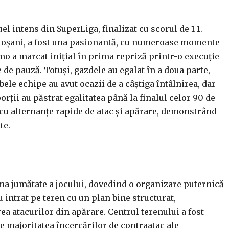
l intens din SuperLiga, finalizat cu scorul de 1-1.
otoșani, a fost una pasionantă, cu numeroase momente
mo a marcat inițial în prima repriză printr-o execuție
de pauză. Totuși, gazdele au egalat în a doua parte,
ele echipe au avut ocazii de a câștiga întâlnirea, dar
porții au păstrat egalitatea până la finalul celor 90 de
, cu alternanțe rapide de atac și apărare, demonstrând
te.
ma jumătate a jocului, dovedind o organizare puternică
u intrat pe teren cu un plan bine structurat,
ea atacurilor din apărare. Centrul terenului a fost
ze majoritatea încercărilor de contraatac ale