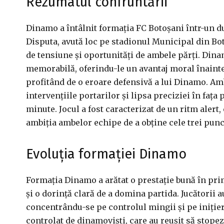
Rezumatul confruntării
Dinamo a întâlnit formația FC Botoșani într-un due
Disputa, avută loc pe stadionul Municipal din B
de tensiune și oportunități de ambele părți. Dina
memorabilă, oferindu-le un avantaj moral înainte 
profitând de o eroare defensivă a lui Dinamo. Amb
intervențiile portarilor și lipsa preciziei în fața 
minute. Jocul a fost caracterizat de un ritm alert
ambiția ambelor echipe de a obține cele trei punc
Evoluția formației Dinamo
Formația Dinamo a arătat o prestație bună în pri
și o dorință clară de a domina partida. Jucătorii a
concentrându-se pe controlul mingii și pe inițier
controlat de dinamoviști, care au reușit să stope