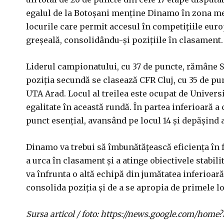
egalul de la Botoșani menține Dinamo în zona med
locurile care permit accesul în competițiile europ
greșeală, consolidându-și pozițiile în clasament.
Liderul campionatului, cu 37 de puncte, rămâne St
poziția secundă se clasează CFR Cluj, cu 35 de pun
UTA Arad. Locul al treilea este ocupat de Universi
egalitate în această rundă. În partea inferioară 
punct esențial, avansând pe locul 14 și depășind a
Dinamo va trebui să îmbunătățească eficiența în f
a urca în clasament și a atinge obiectivele stabi
va înfrunta o altă echipă din jumătatea inferioar
consolida poziția și de a se apropia de primele lo
Sursa articol / foto: https://news.google.com/h