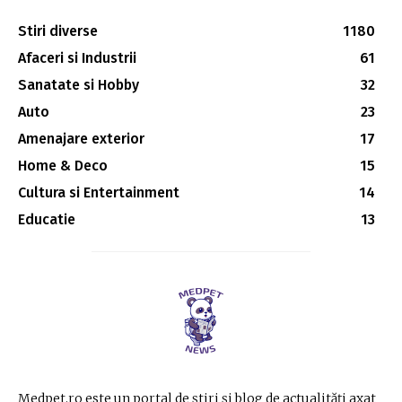
Stiri diverse
1180
Afaceri si Industrii
61
Sanatate si Hobby
32
Auto
23
Amenajare exterior
17
Home & Deco
15
Cultura si Entertainment
14
Educatie
13
Medpet.ro este un portal de știri și blog de actualități axat