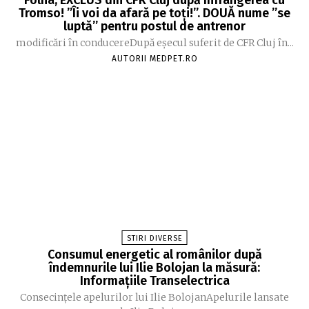
Folha, EXCLUS din CFR Cluj după înfrângerea cu
Tromso! ”Îi voi da afară pe toți!”. DOUĂ nume ”se
luptă” pentru postul de antrenor
modificări în conducereDupă eșecul suferit de CFR Cluj în...
AUTORII MEDPET.RO
STIRI DIVERSE
Consumul energetic al românilor după
îndemnurile lui Ilie Bolojan la măsură:
Informațiile Transelectrica
Consecințele apelurilor lui Ilie BolojanApelurile lansate