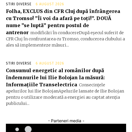
STIRI DIVERSE
6 AUGUST 2026
Folha, EXCLUS din CFR Cluj după înfrângerea
cu Tromso! ”Îi voi da afară pe toți!”. DOUĂ
nume ”se luptă” pentru postul de
antrenor
modificări în conducereDupă eșecul suferit de
CFR Cluj în confruntarea cu Tromso, conducerea clubului a
ales să implementeze măsuri...
STIRI DIVERSE
6 AUGUST 2026
Consumul energetic al românilor după
îndemnurile lui Ilie Bolojan la măsură:
Informațiile Transelectrica
Consecințele
apelurilor lui Ilie BolojanApelurile lansate de Ilie Bolojan
pentru o utilizare moderată a energiei au captat atenția
publicului...
- Parteneri media -