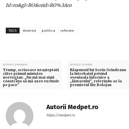
hl=ro&gl=RO&ceid=RO%3Aro
TAGS
demisie
politica
reforme
Articolul precedent
Articolul următor
Trump, scrisoare neașteptată
Răspunsul lui Sorin Grindeanu
către primul ministru
la întrebatul privind
norvegian: „Nu mă mai simt
eventuala înlocuire a
constrâns să mă axez exclusiv
„lăutarului”, referindu-se la
pe pace”
premierul Ilie Bolojan
Autorii Medpet.ro
https://medpet.ro