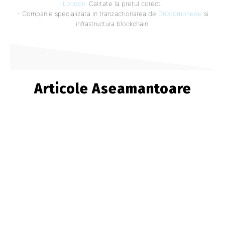
London
. Calitate la prețul corect.
- Companie specializata in tranzactionarea de
Criptomonede
si
infrastructura blockchain.
Articole Aseamantoare