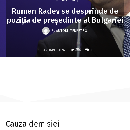
Rumen Radev se desprinde de
poziția de președinte al Bulgariei
By
AUTORII MEDPET.RO
-
356
19 IANUARIE 2026
0
Cauza demisiei