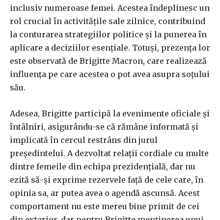
inclusiv numeroase femei. Acestea îndeplinesc un
rol crucial în activitățile sale zilnice, contribuind
la conturarea strategiilor politice și la punerea în
aplicare a deciziilor esențiale. Totuși, prezența lor
este observată de Brigitte Macron, care realizează
influența pe care acestea o pot avea asupra soțului
său.
Adesea, Brigitte participă la evenimente oficiale și
întâlniri, asigurându-se că rămâne informată și
implicată în cercul restrâns din jurul
președintelui. A dezvoltat relații cordiale cu multe
dintre femeile din echipa prezidențială, dar nu
ezită să-și exprime rezervele față de cele care, în
opinia sa, ar putea avea o agendă ascunsă. Acest
comportament nu este mereu bine primit de cei
din exterior, dar pentru Brigitte menținerea unui