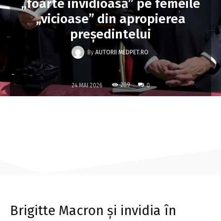
„foarte invidioasă” pe femeile
„vicioase” din apropierea
președintelui
By
AUTORII MEDPET.RO
-
209
24 MAI 2026
0
Brigitte Macron și invidia în