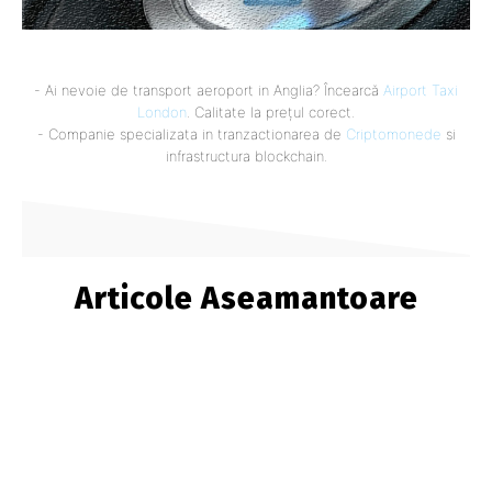
- Ai nevoie de transport aeroport in Anglia? Încearcă
Airport Taxi
London
. Calitate la prețul corect.
- Companie specializata in tranzactionarea de
Criptomonede
si
infrastructura blockchain.
Articole Aseamantoare