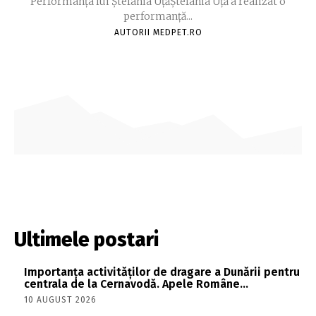
Performanța lui Ștefania UțăŞtefania Uță a realizat o
performanță...
AUTORII MEDPET.RO
Ultimele postari
Importanța activităților de dragare a Dunării pentru
centrala de la Cernavodă. Apele Române…
10 AUGUST 2026