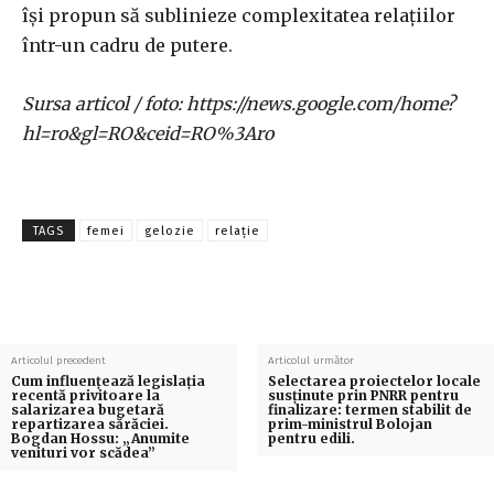
își propun să sublinieze complexitatea relațiilor
într-un cadru de putere.
Sursa articol / foto: https://news.google.com/home?
hl=ro&gl=RO&ceid=RO%3Aro
TAGS
femei
gelozie
relație
Articolul precedent
Articolul următor
Cum influențează legislația
Selectarea proiectelor locale
recentă privitoare la
susținute prin PNRR pentru
salarizarea bugetară
finalizare: termen stabilit de
repartizarea sărăciei.
prim-ministrul Bolojan
Bogdan Hossu: „Anumite
pentru edili.
venituri vor scădea”