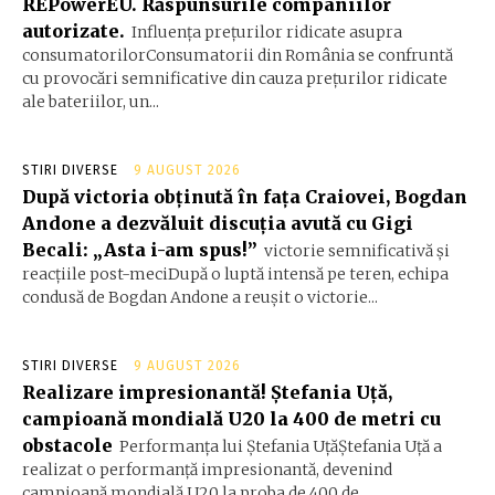
REPowerEU. Răspunsurile companiilor
autorizate.
Influența prețurilor ridicate asupra
consumatorilorConsumatorii din România se confruntă
cu provocări semnificative din cauza prețurilor ridicate
ale bateriilor, un...
STIRI DIVERSE
9 AUGUST 2026
După victoria obținută în fața Craiovei, Bogdan
Andone a dezvăluit discuția avută cu Gigi
Becali: „Asta i-am spus!”
victorie semnificativă și
reacțiile post-meciDupă o luptă intensă pe teren, echipa
condusă de Bogdan Andone a reușit o victorie...
STIRI DIVERSE
9 AUGUST 2026
Realizare impresionantă! Ștefania Uță,
campioană mondială U20 la 400 de metri cu
obstacole
Performanța lui Ștefania UțăŞtefania Uță a
realizat o performanță impresionantă, devenind
campioană mondială U20 la proba de 400 de...