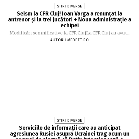
STIRI DIVERSE
Seism la CFR Cluj! Ioan Varga a renunțat la
antrenor și la trei jucători + Noua administrație a
echipei
Modificări semnificative la CFR ClujLa CFR Cluj au avut...
AUTORII MEDPET.RO
STIRI DIVERSE
Serviciile de informații care au anticipat
agresiunea Rusiei asupra Ucrainei trag acum un