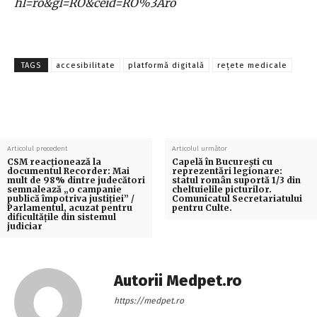
hl=ro&gl=RO&ceid=RO%3Aro
TAGS
accesibilitate
platformă digitală
rețete medicale
Articolul precedent
Articolul următor
CSM reacționează la
Capelă în București cu
documentul Recorder: Mai
reprezentări legionare:
mult de 98% dintre judecători
statul român suportă 1/3 din
semnalează „o campanie
cheltuielile picturilor.
publică împotriva justiției” /
Comunicatul Secretariatului
Parlamentul, acuzat pentru
pentru Culte.
dificultățile din sistemul
judiciar
Autorii Medpet.ro
https://medpet.ro