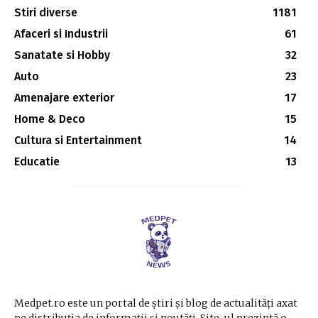
Stiri diverse
1181
Afaceri si Industrii
61
Sanatate si Hobby
32
Auto
23
Amenajare exterior
17
Home & Deco
15
Cultura si Entertainment
14
Educatie
13
Medpet.ro este un portal de știri și blog de actualități axat
pe distribuția de informații și noutăți. Site-ul prezintă o