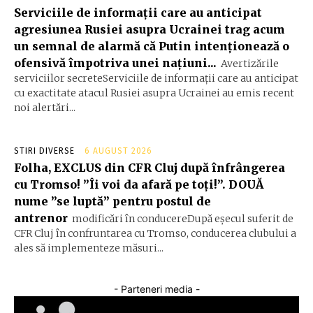
Serviciile de informații care au anticipat
agresiunea Rusiei asupra Ucrainei trag acum
un semnal de alarmă că Putin intenționează o
ofensivă împotriva unei națiuni...
Avertizările
serviciilor secreteServiciile de informații care au anticipat
cu exactitate atacul Rusiei asupra Ucrainei au emis recent
noi alertări...
STIRI DIVERSE
6 AUGUST 2026
Folha, EXCLUS din CFR Cluj după înfrângerea
cu Tromso! ”Îi voi da afară pe toți!”. DOUĂ
nume ”se luptă” pentru postul de
antrenor
modificări în conducereDupă eșecul suferit de
CFR Cluj în confruntarea cu Tromso, conducerea clubului a
ales să implementeze măsuri...
- Parteneri media -