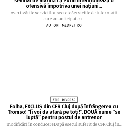
semnal de alarmă că Putin intenționează o
ofensivă împotriva unei națiuni...
Avertizările serviciilor secreteServiciile de informații
care au anticipat cu...
AUTORII MEDPET.RO
STIRI DIVERSE
Folha, EXCLUS din CFR Cluj după înfrângerea cu
Tromso! ”Îi voi da afară pe toți!”. DOUĂ nume ”se
luptă” pentru postul de antrenor
modificări în conducereDupă eșecul suferit de CFR Cluj în...