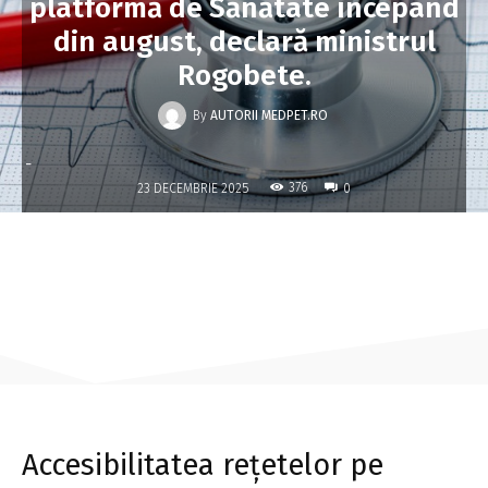
platformă de Sănătate începând
din august, declară ministrul
Rogobete.
By
AUTORII MEDPET.RO
-
376
23 DECEMBRIE 2025
0
Accesibilitatea rețetelor pe