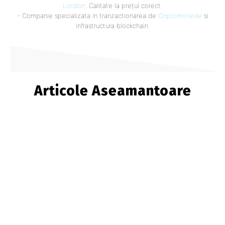
London
. Calitate la prețul corect.
- Companie specializata in tranzactionarea de
Criptomonede
si
infrastructura blockchain.
Articole Aseamantoare