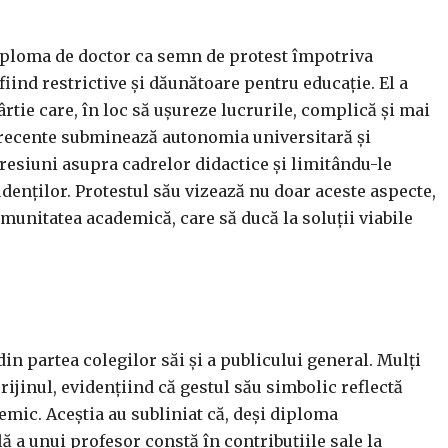
 diploma de doctor ca semn de protest împotriva
iind restrictive și dăunătoare pentru educație. El a
rtie care, în loc să ușureze lucrurile, complică și mai
le recente subminează autonomia universitară și
resiuni asupra cadrelor didactice și limitându-le
udenților. Protestul său vizează nu doar aceste aspecte,
comunitatea academică, care să ducă la soluții viabile
in partea colegilor săi și a publicului general. Mulți
rijinul, evidențiind că gestul său simbolic reflectă
mic. Aceștia au subliniat că, deși diploma
ă a unui profesor constă în contribuțiile sale la