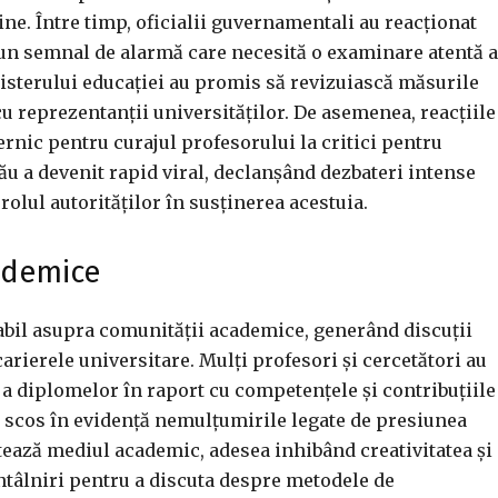
eține. Între timp, oficialii guvernamentali au reacționat
un semnal de alarmă care necesită o examinare atentă a
nisterului educației au promis să revizuiască măsurile
cu reprezentanții universităților. De asemenea, reacțiile
ternic pentru curajul profesorului la critici pentru
său a devenit rapid viral, declanșând dezbateri intense
rolul autorităților în susținerea acestuia.
ademice
abil asupra comunității academice, generând discuții
arierele universitare. Mulți profesori și cercetători au
a diplomelor în raport cu competențele și contribuțiile
l a scos în evidență nemulțumirile legate de presiunea
tează mediul academic, adesea inhibând creativitatea și
 întâlniri pentru a discuta despre metodele de