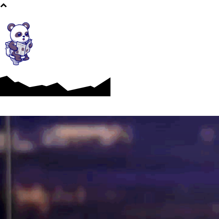
Afaceri si Industrii
Cultura si Entertainment