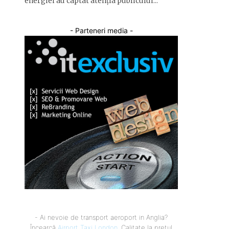
energiei au captat atenția publicului...
- Parteneri media -
- Ai nevoie de transport aeroport in Anglia?
Încearcă
Airport Taxi London
. Calitate la prețul