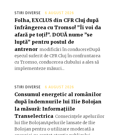
STIRI DIVERSE
6 AUGUST 2026
Folha, EXCLUS din CFR Cluj după
înfrângerea cu Tromso! ”Îi voi da
afară pe toți!”. DOUĂ nume ”se
luptă” pentru postul de
antrenor
modificări în conducereDupă
eșecul suferit de CFR Cluj în confruntarea
cu Tromso, conducerea clubului a ales să
implementeze măsuri...
STIRI DIVERSE
6 AUGUST 2026
Consumul energetic al românilor
după îndemnurile lui Ilie Bolojan
la măsură: Informațiile
Transelectrica
Consecințele apelurilor
lui Ilie BolojanApelurile lansate de Ilie
Bolojan pentru o utilizare moderată a