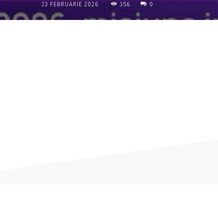
356
23 FEBRUARIE 2026
0
Acțiune