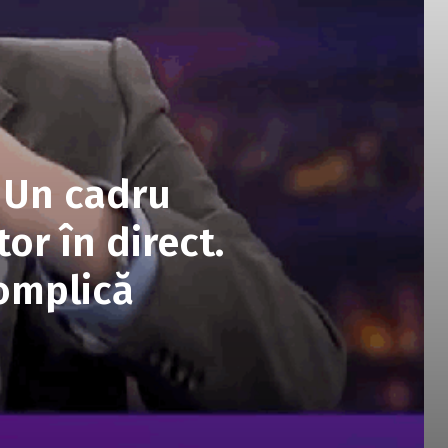
: Un cadru
or în direct.
omplică