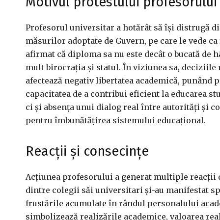
Motivul protestului profesorului
Profesorul universitar a hotărât să își distrugă
măsurilor adoptate de Guvern, pe care le vede ca f
afirmat că diploma sa nu este decât o bucată de hâ
mult birocrația și statul. În viziunea sa, decizii
afectează negativ libertatea academică, punând p
capacitatea de a contribui eficient la educarea st
ci și absența unui dialog real între autorități și 
pentru îmbunătățirea sistemului educațional.
Reacții și consecințe
Acțiunea profesorului a generat multiple reacții d
dintre colegii săi universitari și-au manifestat sp
frustările acumulate în rândul personalului acade
simbolizează realizările academice, valoarea real