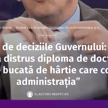
ri diverse
Protest față de deciziile Guvernului: Un cadru universitar și-a...
STIRI DIVERSE
 de deciziile Guvernului
a distrus diploma de doct
 bucată de hârtie care c
administrația”
By
AUTORII MEDPET.RO