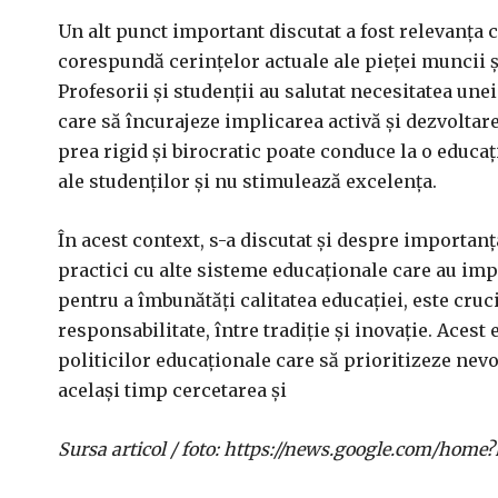
Un alt punct important discutat a fost relevanța c
corespundă cerințelor actuale ale pieței muncii ș
Profesorii și studenții au salutat necesitatea une
care să încurajeze implicarea activă și dezvoltarea
prea rigid și birocratic poate conduce la o educa
ale studenților și nu stimulează excelența.
În acest context, s-a discutat și despre importan
practici cu alte sisteme educaționale care au imp
pentru a îmbunătăți calitatea educației, este cruc
responsabilitate, între tradiție și inovație. Acest 
politicilor educaționale care să prioritizeze nevo
același timp cercetarea și
Sursa articol / foto: https://news.google.com/h