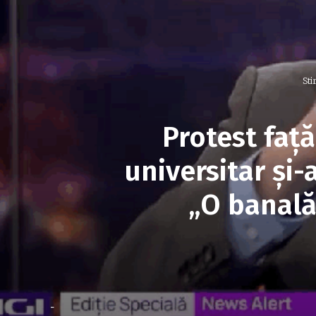
Sti
Protest față
universitar și-
„O banală
-