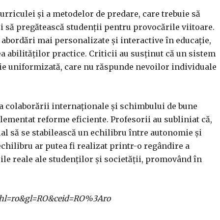
urriculei și a metodelor de predare, care trebuie să
i să pregătească studenții pentru provocările viitoare.
i abordări mai personalizate și interactive în educație,
 abilităților practice. Criticii au susținut că un sistem
ție uniformizată, care nu răspunde nevoilor individuale
ța colaborării internaționale și schimbului de bune
lementat reforme eficiente. Profesorii au subliniat că,
ial să se stabilească un echilibru între autonomie și
echilibru ar putea fi realizat printr-o regândire a
ile reale ale studenților și societății, promovând în
ome?hl=ro&gl=RO&ceid=RO%3Aro