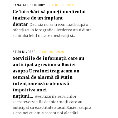
SANATATE SI HOBBY
7 AUGUST 2026
Ce întrebări să puneți medicului
înainte de un implant
dentar
Decizia nu ar trebui luată după o
ofertă sau o fotografie Pierderea unui dinte
schimbă felul în care mestecați și...
STIRI DIVERSE
7 AUGUST 2026
Serviciile de informații care au
anticipat agresiunea Rusiei
asupra Ucrainei trag acum un
semnal de alarmă că Putin
intenționează o ofensivă
împotriva unei
națiuni...
Avertizările serviciilor
secreteServiciile de informații care au
anticipat cu exactitate atacul Rusiei asupra
Ucrainei au emis recent noi alertări...