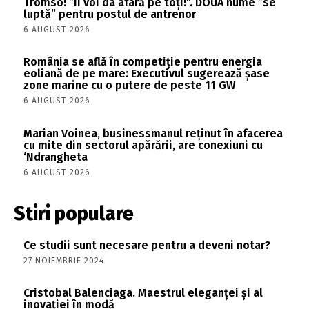
Tromso! ”Îi voi da afară pe toți!”. DOUĂ nume ”se
luptă” pentru postul de antrenor
6 AUGUST 2026
România se află în competiție pentru energia
eoliană de pe mare: Executivul sugerează șase
zone marine cu o putere de peste 11 GW
6 AUGUST 2026
Marian Voinea, businessmanul reținut în afacerea
cu mite din sectorul apărării, are conexiuni cu
‘Ndrangheta
6 AUGUST 2026
Stiri populare
Ce studii sunt necesare pentru a deveni notar?
27 NOIEMBRIE 2024
Cristobal Balenciaga. Maestrul eleganței și al
inovației în modă