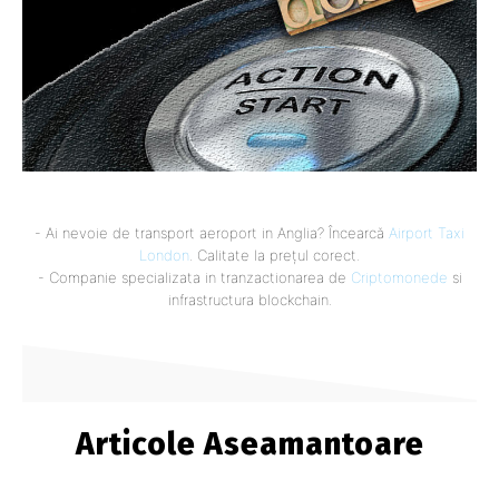
- Ai nevoie de transport aeroport in Anglia? Încearcă
Airport Taxi
London
. Calitate la prețul corect.
- Companie specializata in tranzactionarea de
Criptomonede
si
infrastructura blockchain.
Articole Aseamantoare