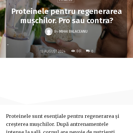
Proteinele pentru regenerarea
mușchilor. Pro sau contra?
By
MIHAI BALACEANU
-
861
13 AUGUST 2024
0
Proteinele sunt esențiale pentru regenerarea și
creșterea mușchilor. După antrenamentele
intense la sală, corpul are nevoie de nutrienți