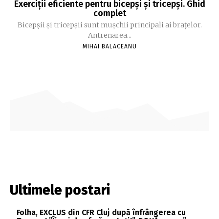
Exerciții eficiente pentru bicepși și tricepși. Ghid
complet
Bicepșii și tricepșii sunt mușchii principali ai brațelor.
Antrenarea...
MIHAI BALACEANU
Ultimele postari
Folha, EXCLUS din CFR Cluj după înfrângerea cu