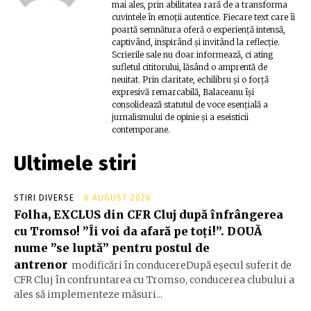
mai ales, prin abilitatea rară de a transforma
cuvintele în emoții autentice. Fiecare text care îi
poartă semnătura oferă o experiență intensă,
captivând, inspirând și invitând la reflecție.
Scrierile sale nu doar informează, ci ating
sufletul cititorului, lăsând o amprentă de
neuitat. Prin claritate, echilibru și o forță
expresivă remarcabilă, Balaceanu își
consolidează statutul de voce esențială a
jurnalismului de opinie și a eseisticii
contemporane.
Ultimele stiri
STIRI DIVERSE
6 AUGUST 2026
Folha, EXCLUS din CFR Cluj după înfrângerea
cu Tromso! ”Îi voi da afară pe toți!”. DOUĂ
nume ”se luptă” pentru postul de
antrenor
modificări în conducereDupă eșecul suferit de
CFR Cluj în confruntarea cu Tromso, conducerea clubului a
ales să implementeze măsuri...