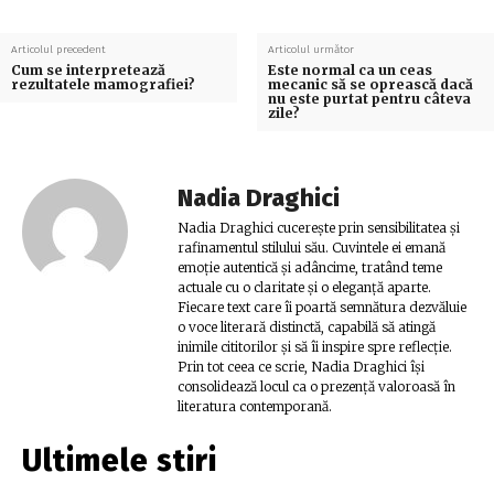
Articolul precedent
Articolul următor
Cum se interpretează
Este normal ca un ceas
rezultatele mamografiei?
mecanic să se oprească dacă
nu este purtat pentru câteva
zile?
Nadia Draghici
Nadia Draghici cucerește prin sensibilitatea și
rafinamentul stilului său. Cuvintele ei emană
emoție autentică și adâncime, tratând teme
actuale cu o claritate și o eleganță aparte.
Fiecare text care îi poartă semnătura dezvăluie
o voce literară distinctă, capabilă să atingă
inimile cititorilor și să îi inspire spre reflecție.
Prin tot ceea ce scrie, Nadia Draghici își
consolidează locul ca o prezență valoroasă în
literatura contemporană.
Ultimele stiri