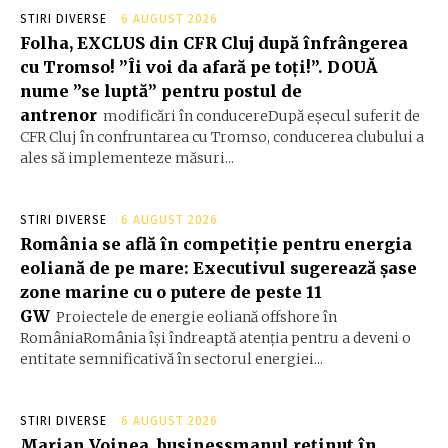
STIRI DIVERSE
6 AUGUST 2026
Folha, EXCLUS din CFR Cluj după înfrângerea
cu Tromso! ”Îi voi da afară pe toți!”. DOUĂ
nume ”se luptă” pentru postul de
antrenor
modificări în conducereDupă eșecul suferit de
CFR Cluj în confruntarea cu Tromso, conducerea clubului a
ales să implementeze măsuri...
STIRI DIVERSE
6 AUGUST 2026
România se află în competiție pentru energia
eoliană de pe mare: Executivul sugerează șase
zone marine cu o putere de peste 11
GW
Proiectele de energie eoliană offshore în
RomâniaRomânia își îndreaptă atenția pentru a deveni o
entitate semnificativă în sectorul energiei...
STIRI DIVERSE
6 AUGUST 2026
Marian Voinea, businessmanul reținut în