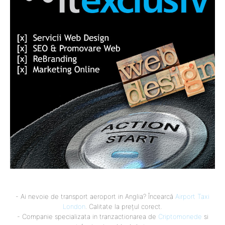
- Ai nevoie de transport aeroport in Anglia? Încearcă
Airport Taxi
London
. Calitate la prețul corect.
- Companie specializata in tranzactionarea de
Criptomonede
si