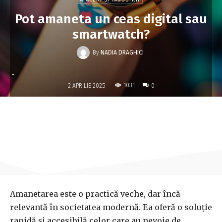
Pot amaneta un ceas digital sau
smartwatch?
By
NADIA DRAGHICI
-
1031
2 APRILIE 2025
0
Amanetarea este o practică veche, dar încă
relevantă în societatea modernă. Ea oferă o soluție
rapidă și accesibilă celor care au nevoie de