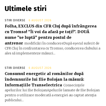
Ultimele stiri
STIRI DIVERSE
6 AUGUST 2026
Folha, EXCLUS din CFR Cluj după înfrângerea
cu Tromso! ”Îi voi da afară pe toți!”. DOUĂ
nume ”se luptă” pentru postul de
antrenor
modificări în conducereDupă eșecul suferit de
CFR Cluj în confruntarea cu Tromso, conducerea clubului a
ales să implementeze măsuri...
STIRI DIVERSE
6 AUGUST 2026
Consumul energetic al românilor după
îndemnurile lui Ilie Bolojan la măsură:
Informațiile Transelectrica
Consecințele
apelurilor lui Ilie BolojanApelurile lansate de Ilie Bolojan
pentru o utilizare moderată a energiei au captat atenția
publicului...