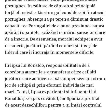
portughez, în calitate de căpitan și principală
forță ofensivă, a lăsat un gol considerabil în atacul
portughez. Absența sa pe teren a diminuat drastic
capacitatea Portugaliei de a pune presiune asupra
apărării spaniole, scăzând numărul șanselor clare
de a înscrie. De asemenea, moralul echipei a avut
de suferit, jucătorii părând confuzi și lipsiți de
liderul care îi încuraja în momentele dificile.
În lipsa lui Ronaldo, responsabilitatea de a
coordona atacurile s-a transferat către ceilalți
jucători, care au încercat să compenseze printr-un
joc de echipă și prin eforturi individuale mai
mari. Totuși, lipsa experienței și influenței lui
Ronaldo și-a spus cuvântul, iar Spania a profitat
de acest dezechilibru pentru a-și întări controlul