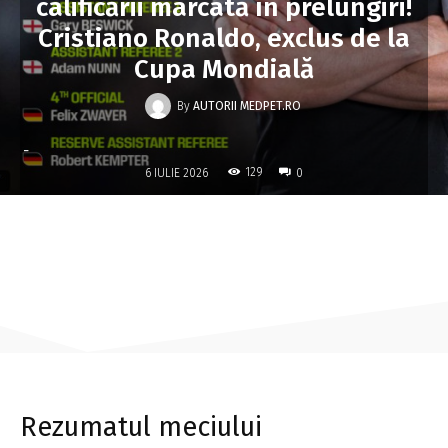
calificării marcată în prelungiri!
Cristiano Ronaldo, exclus de la
Cupa Mondială
By
AUTORII MEDPET.RO
-
129
6 IULIE 2026
0
Rezumatul meciului