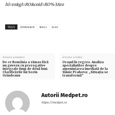
hl=ro&gl=RO&ceid=RO%3Aro
TAGS
eliminare
meci
scor
Articolul precedent
Articolul următor
De ce România a rămas fără
Orașul în regres. Analiza
un guvern cu prerogative
specialiștilor despre
integrale timp de două luni.
amenințarea imediată de la
Clarificările lui Sorin
Slănic Prahova: „Situația se
Grindeanu
transformă”
Autorii Medpet.ro
https://medpet.ro