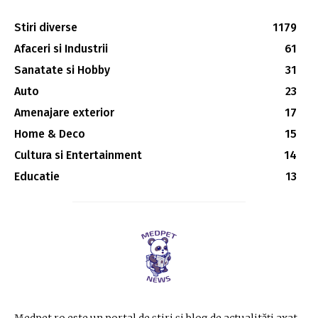
Stiri diverse
1179
Afaceri si Industrii
61
Sanatate si Hobby
31
Auto
23
Amenajare exterior
17
Home & Deco
15
Cultura si Entertainment
14
Educatie
13
Medpet.ro este un portal de știri și blog de actualități axat