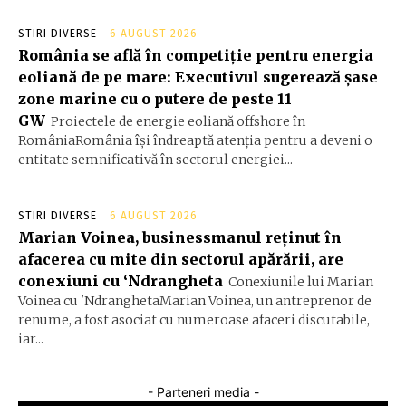
STIRI DIVERSE
6 AUGUST 2026
România se află în competiție pentru energia
eoliană de pe mare: Executivul sugerează șase
zone marine cu o putere de peste 11
GW
Proiectele de energie eoliană offshore în
RomâniaRomânia își îndreaptă atenția pentru a deveni o
entitate semnificativă în sectorul energiei...
STIRI DIVERSE
6 AUGUST 2026
Marian Voinea, businessmanul reținut în
afacerea cu mite din sectorul apărării, are
conexiuni cu ‘Ndrangheta
Conexiunile lui Marian
Voinea cu 'NdranghetaMarian Voinea, un antreprenor de
renume, a fost asociat cu numeroase afaceri discutabile,
iar...
- Parteneri media -