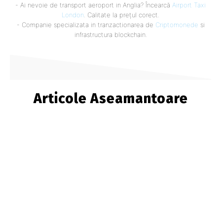
- Ai nevoie de transport aeroport in Anglia? Încearcă
Airport Taxi
London
. Calitate la prețul corect.
- Companie specializata in tranzactionarea de
Criptomonede
si
infrastructura blockchain.
Articole Aseamantoare