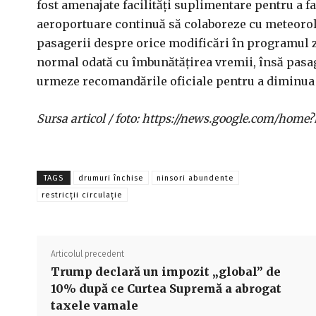
fost amenajate facilități suplimentare pentru a fa
aeroportuare continuă să colaboreze cu meteorolo
pasagerii despre orice modificări în programul zb
normal odată cu îmbunătățirea vremii, însă pasage
urmeze recomandările oficiale pentru a diminua d
Sursa articol / foto: https://news.google.com/h
TAGS
drumuri închise
ninsori abundente
restricții circulație
Articolul precedent
Trump declară un impozit „global” de
10% după ce Curtea Supremă a abrogat
taxele vamale