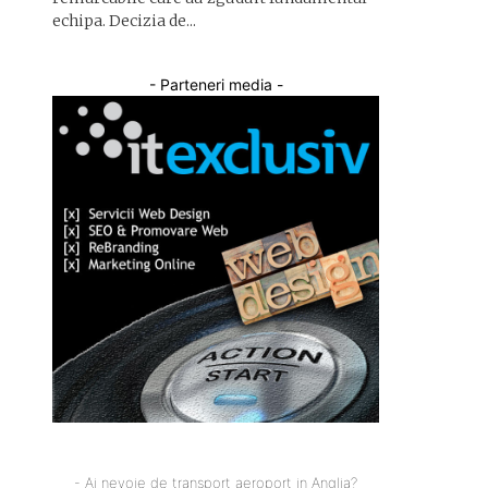
echipa. Decizia de...
- Parteneri media -
- Ai nevoie de transport aeroport in Anglia?