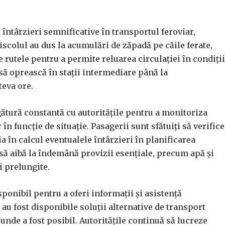
întârzieri semnificative în transportul feroviar,
iscolul au dus la acumulări de zăpadă pe căile ferate,
e rutele pentru a permite reluarea circulației în condiții
e să oprească în stații intermediare până la
teva ore.
ătură constantă cu autoritățile pentru a monitoriza
 funcție de situație. Pasagerii sunt sfătuiți să verifice
ia în calcul eventualele întârzieri în planificarea
 să aibă la îndemână provizii esențiale, precum apă și
i prelungite.
sponibil pentru a oferi informații și asistență
i, au fost disponibile soluții alternative de transport
 unde a fost posibil. Autoritățile continuă să lucreze