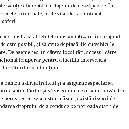
ntervenție eficientă a utilajelor de deszăpezire. În
arterele principale, unde viscolul a diminuat
 șoferi.
mass-media și al rețelelor de socializare, încurajând
de este posibil, și să evite deplasările cu vehicule
e. De asemenea, în câteva localități, accesul către
icționat temporar pentru a facilita intervenția
lucrătorilor și clienților.
e pentru a dirija traficul și a asigura respectarea
cațiile autorităților și să se conformeze semnalizărilor
e nerespectare a acestor măsuri, există riscuri de
ndarea dreptului de a conduce pe perioada stării de