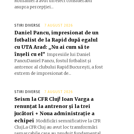
României a avut un efect considerabil
asupra percepției...
STIRI DIVERSE
7 AUGUST 2026
Daniel Pancu, impresionat de un
fotbalist de la Rapid după egalul
cu UTA Arad: „Nu ai cum să te
înșeli cu el”
Impresiile lui Daniel
PancuDaniel Pancu, fostul fotbalist și
antrenor al clubului Rapid București, a fost
extrem de impresionat de...
STIRI DIVERSE
7 AUGUST 2026
Seism la CFR Cluj! Ioan Varga a
renunțat la antrenor și la trei
jucători + Noua administrație a
echipei
Modificări semnificative la CFR
ClujLa CFR Cluj au avut loc transformări
remarcabile care au zguduit fundamental