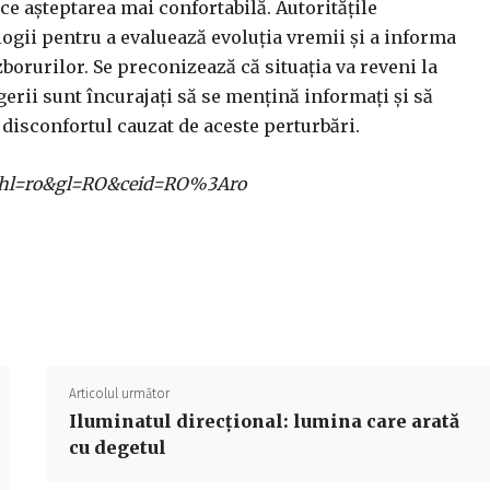
ce așteptarea mai confortabilă. Autoritățile
gii pentru a evaluează evoluția vremii și a informa
orurilor. Se preconizează că situația va reveni la
rii sunt încurajați să se mențină informați și să
isconfortul cauzat de aceste perturbări.
ome?hl=ro&gl=RO&ceid=RO%3Aro
Acțiune
Articolul următor
Iluminatul direcțional: lumina care arată
cu degetul