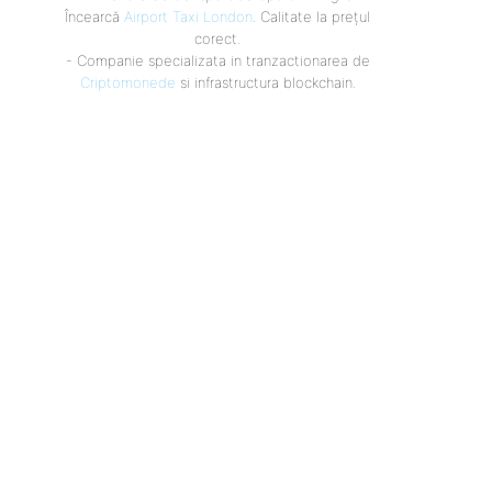
Încearcă
Airport Taxi London
. Calitate la prețul
corect.
- Companie specializata in tranzactionarea de
Criptomonede
si infrastructura blockchain.