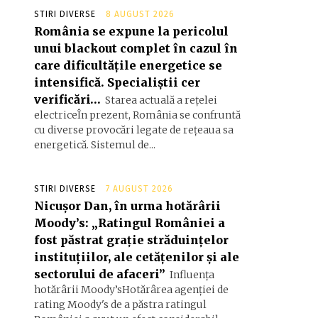
STIRI DIVERSE
8 AUGUST 2026
România se expune la pericolul
unui blackout complet în cazul în
care dificultățile energetice se
intensifică. Specialiștii cer
verificări…
Starea actuală a rețelei
electriceÎn prezent, România se confruntă
cu diverse provocări legate de rețeaua sa
energetică. Sistemul de...
STIRI DIVERSE
7 AUGUST 2026
Nicușor Dan, în urma hotărârii
Moody’s: „Ratingul României a
fost păstrat grație străduințelor
instituțiilor, ale cetățenilor și ale
sectorului de afaceri”
Influența
hotărârii Moody’sHotărârea agenției de
rating Moody's de a păstra ratingul