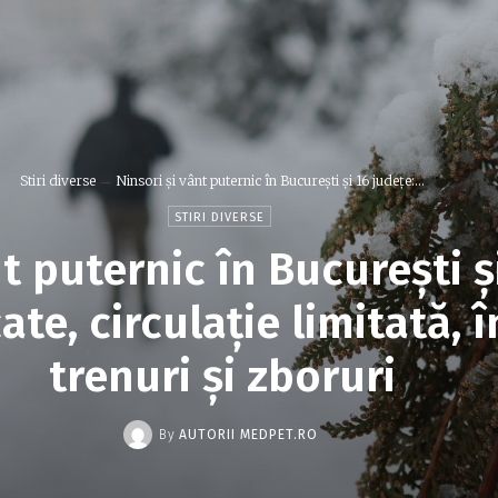
Stiri diverse
Ninsori și vânt puternic în București și 16 județe:...
STIRI DIVERSE
t puternic în București ș
te, circulație limitată, î
trenuri și zboruri
By
AUTORII MEDPET.RO