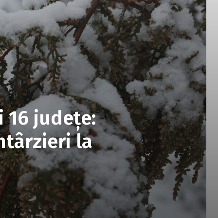
i 16 județe:
ntârzieri la