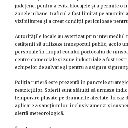
județene, pentru a evita blocajele și a permite o i
zonele urbane, traficul a fost limitat pe anumite 
vizibilitatea și a creat condiții periculoase pentru
Autoritățile locale au avertizat prin intermediul 
cetățenii să utilizeze transportul public, acolo un
personale în timpul codului portocaliu de ninsoar
centre comerciale și zone industriale a fost restr
echipelor de salvare și pentru a asigura siguranța 
Poliția rutieră este prezentă în punctele strategic
restricțiilor. Șoferii sunt sfătuiți să urmeze indi
temporare plasate pe drumurile afectate. În caz d
aplicare a sancțiunilor, inclusiv amenzi și suspe
alertă meteorologică.