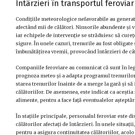
Întârzieri în transportul feroviar
Condițiile meteorologice nefavorabile au generat 
afectând mii de călători. Ninsorile abundente și v
iar echipele de intervenție se străduiesc să cureț
sigure. În unele cazuri, trenurile au fost obligat
îmbunătățirea vremii, provocând întârzieri de câ
Companiile feroviare au comunicat că sunt în leg
prognoza meteo și a adapta programul trenurilor în
starea trenurilor înainte de a merge la gară și să 
călătoriilor. De asemenea, este indicat ca aceștia
alimente, pentru a face față eventualelor așteptăr
În stațiile principale, personalul feroviar este di
călătorilor afectați de întârzieri. În unele situați
pentru a asigura continuitatea călătoriilor, acolo