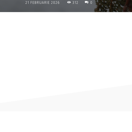
312
21 FEBRUARIE 2026
0
Acțiune