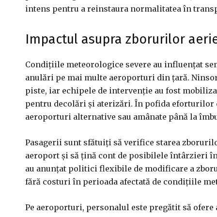
intens pentru a reinstaura normalitatea în transp
Impactul asupra zborurilor aeri
Condițiile meteorologice severe au influențat sem
anulări pe mai multe aeroporturi din țară. Ninsori
piste, iar echipele de intervenție au fost mobiliz
pentru decolări și aterizări. În pofida eforturilor
aeroporturi alternative sau amânate până la îmbu
Pasagerii sunt sfătuiți să verifice starea zboruri
aeroport și să țină cont de posibilele întârzieri 
au anunțat politici flexibile de modificare a zbor
fără costuri în perioada afectată de condițiile m
Pe aeroporturi, personalul este pregătit să ofere a