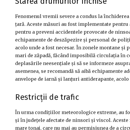
Starea drumurilor închise
Fenomenul vremii severe a condus la închiderea ma
țară. Aceste măsuri au fost implementate pentru 
pentru a preveni accidentele provocate de ninsoar
echipamente de deszăpezire și personal de poliție
acolo unde a fost necesar. În zonele montane și 
mari de zăpadă, făcând imposibilă circulația în con
deplasările neesențiale și să se informeze asupra
asemenea, se recomandă să aibă echipamente adec
anvelope de iarnă și lanțuri antiderapante, acolo
Restricții de trafic
În urma condițiilor meteorologice extreme, au fos
și în județele afectate de ninsori și viscol. Acest
mare tonaj, care nu mai au permisiunea de a cir