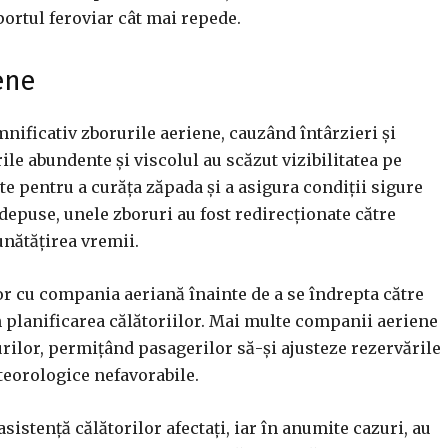
ortul feroviar cât mai repede.
ene
nificativ zborurile aeriene, cauzând întârzieri și
le abundente și viscolul au scăzut vizibilitatea pe
ate pentru a curăța zăpada și a asigura condiții sigure
 depuse, unele zboruri au fost redirecționate către
nătățirea vremii.
lor cu compania aeriană înainte de a se îndrepta către
în planificarea călătoriilor. Mai multe companii aeriene
urilor, permițând pasagerilor să-și ajusteze rezervările
eteorologice nefavorabile.
sistență călătorilor afectați, iar în anumite cazuri, au