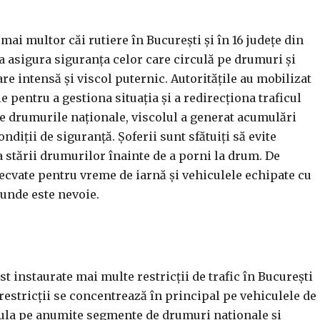
i multor căi rutiere în București și în 16 județe din
a asigura siguranța celor care circulă pe drumuri și
e intensă și viscol puternic. Autoritățile au mobilizat
 pentru a gestiona situația și a redirecționa traficul
pe drumurile naționale, viscolul a generat acumulări
diții de siguranță. Șoferii sunt sfătuiți să evite
 stării drumurilor înainte de a porni la drum. De
vate pentru vreme de iarnă și vehiculele echipate cu
 unde este nevoie.
t instaurate mai multe restricții de trafic în București
e restricții se concentrează în principal pe vehiculele de
cula pe anumite segmente de drumuri naționale și