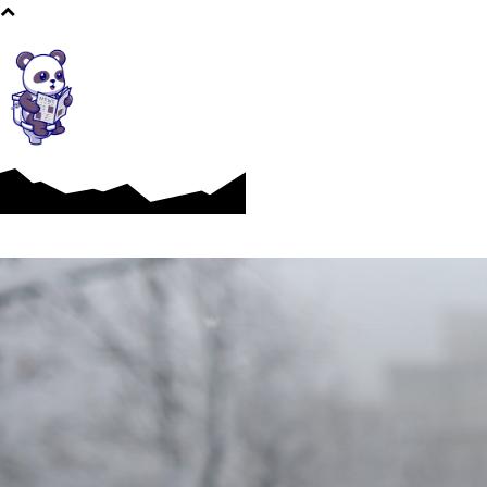
Afaceri si Industrii
Cultura si Entertainment