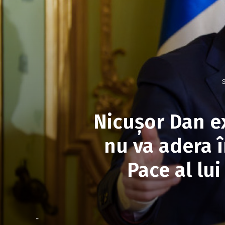
S
Nicușor Dan e
nu va adera 
Pace al lu
-