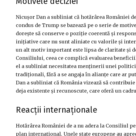
Motivele deciziei
Nicușor Dan a subliniat că hotărârea României de
condus de Trump se bazează pe o serie de motive 
dorește să conserve o poziție coerentă și respons
inițiative care nu sunt aliniate cu valorile și in
un alt motiv important este lipsa de claritate și d
Consiliului, ceea ce complică evaluarea beneficii
el a subliniat necesitatea menținerii unei politic
tradiționali, fără a se angaja în alianțe care ar pu
Dan a subliniat că România vizează să contribuie
deja existente și recunoscute, care oferă un cadru
Reacții internaționale
Hotărârea României de a nu adera la Consiliul pen
plan internațional. Unele state europene au apr