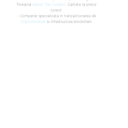
Încearcă
Airport Taxi London
. Calitate la prețul
corect.
- Companie specializata in tranzactionarea de
Criptomonede
si infrastructura blockchain.