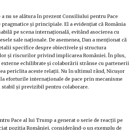
 a nu se alătura în prezent Consiliului pentru Pace
pragmatice și principiale. El a evidențiat că România
abilă pe scena internațională, evitând asocierea cu
teresele sale naționale. De asemenea, Dan a menționat că
etalii specifice despre obiectivele și structura
lor și riscurilor privind implicarea României. În plus,
i externe echilibrate și colaborării strânse cu partenerii
tea periclita aceste relații. Nu în ultimul rând, Nicușor
 la eforturile internaționale de pace prin mecanisme
 stabil și previzibil pentru colaborare.
tru Pace al lui Trump a generat o serie de reacții pe
eciat poziția României, considerând-o un exemplu de