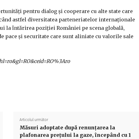
rtunități pentru dialog și cooperare cu alte state care
când astfel diversitatea parteneriatelor internaționale
ui la întărirea poziției României pe scena globală,
de pace și securitate care sunt aliniate cu valorile sale
ome?hl=ro&gl=RO&ceid=RO%3Aro
Acțiune
Articolul următor
Măsuri adoptate după renunțarea la
plafonarea prețului la gaze, începând cu 1