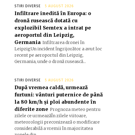
STIRI DIVERSE
5 AUGUST 2026
Infiltrare inedită în Europa: o
dronă rusească dotată cu
explozibil Semtex a intrat pe
aeroportul din Leipzig,
Germania
Infiltrarea dronei în
LeipzigUn incident îngrijorător a avut loc
recent pe aeroportul din Leipzig,
Germania, unde o dronă rusească...
STIRI DIVERSE
5 AUGUST 2026
După vremea caldă, urmează
furtuni: vânturi puternice de până
la 80 km/h și ploi abundente în
diferite zone
Prognoza meteo pentru
zilele ce urmeazăÎn zilele viitoare,
meteorologii preconizează o modificare
considerabilă a vremii în majoritatea
zonele din...