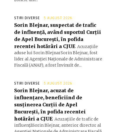
STIRI DIVERSE
5 AUGUST 2026
Sorin Blejnar, suspectat de trafic
de influență, având suportul Curții
de Apel București, în pofida
recentei hotărâri a CJUE
Acuzațiile
aduse lui Sorin BlejnarSorin Blejnar, fost
lider al Agenției Naționale de Administrare
Fiscală (ANAF), a fost învinuït de...
STIRI DIVERSE
5 AUGUST 2026
Sorin Blejnar, acuzat de
influențare, beneficiind de
susținerea Curții de Apel
București, în pofida recentei
hotărâri a CJUE
Acuzațiile de trafic de
influențăSorin Blejnar, anterior director al
Agenției Naționale de Administrare Fiscală