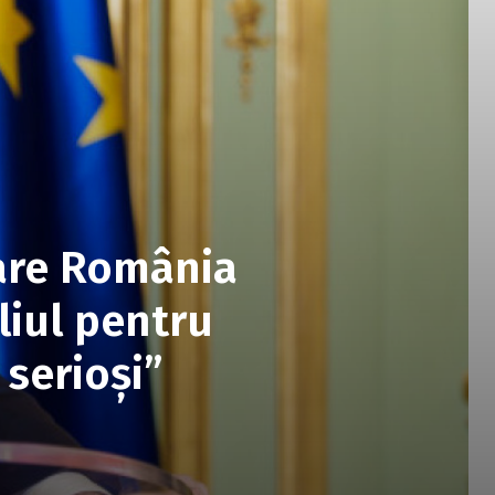
care România
liul pentru
serioși”