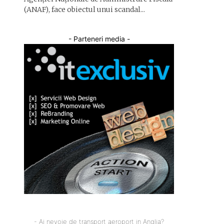
(ANAF), face obiectul unui scandal...
- Parteneri media -
- Ai nevoie de transport aeroport in Anglia?