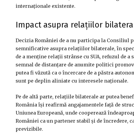
internaționale existente.
Impact asupra relațiilor bilatera
Decizia României de a nu participa la Consiliul 
semnificative asupra relațiilor bilaterale, în spe
de a menține relații strânse cu SUA, refuzul de a s
semnal de distanțare de anumite politici promov
putea fi văzută ca o încercare de a păstra autono
sunt pe deplin aliniate cu interesele naționale.
Pe de altă parte, relațiile bilaterale ar putea bene
România își reafirmă angajamentele față de struct
Uniunea Europeană, unde cooperează îndeaproap
României ca un partener stabil și de încredere, c
previzibile.