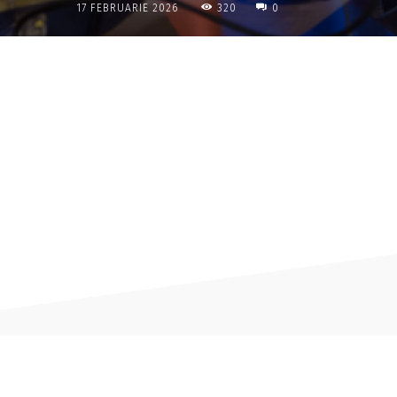
320
17 FEBRUARIE 2026
0
Acțiune