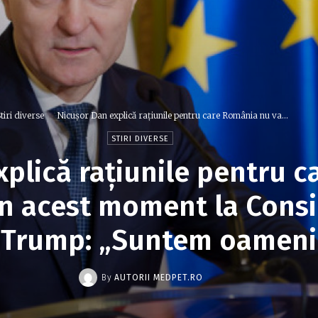
tiri diverse
Nicușor Dan explică rațiunile pentru care România nu va...
STIRI DIVERSE
xplică rațiunile pentru 
în acest moment la Consi
i Trump: „Suntem oameni 
By
AUTORII MEDPET.RO