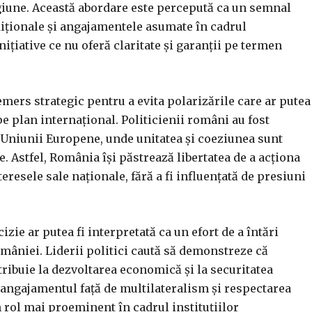
giune. Această abordare este percepută ca un semnal
diționale și angajamentele asumate în cadrul
nițiative ce nu oferă claritate și garanții pe termen
emers strategic pentru a evita polarizările care ar putea
pe plan internațional. Politicienii români au fost
 Uniunii Europene, unde unitatea și coeziunea sunt
. Astfel, România își păstrează libertatea de a acționa
teresele sale naționale, fără a fi influențată de presiuni
zie ar putea fi interpretată ca un efort de a întări
omâniei. Liderii politici caută să demonstreze că
tribuie la dezvoltarea economică și la securitatea
 angajamentul față de multilateralism și respectarea
n rol mai proeminent în cadrul instituțiilor