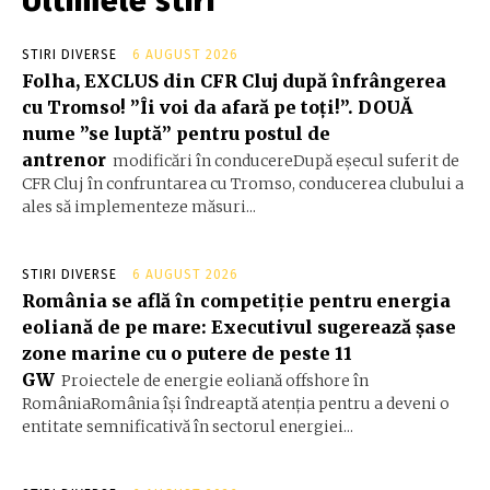
Ultimele stiri
STIRI DIVERSE
6 AUGUST 2026
Folha, EXCLUS din CFR Cluj după înfrângerea
cu Tromso! ”Îi voi da afară pe toți!”. DOUĂ
nume ”se luptă” pentru postul de
antrenor
modificări în conducereDupă eșecul suferit de
CFR Cluj în confruntarea cu Tromso, conducerea clubului a
ales să implementeze măsuri...
STIRI DIVERSE
6 AUGUST 2026
România se află în competiție pentru energia
eoliană de pe mare: Executivul sugerează șase
zone marine cu o putere de peste 11
GW
Proiectele de energie eoliană offshore în
RomâniaRomânia își îndreaptă atenția pentru a deveni o
entitate semnificativă în sectorul energiei...