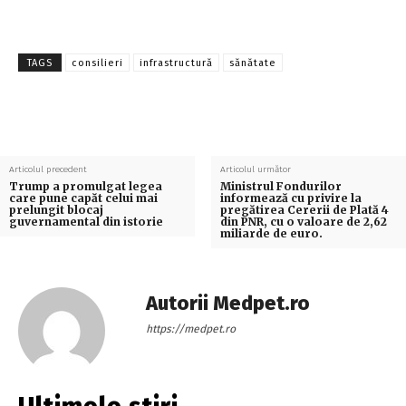
TAGS
consilieri
infrastructură
sănătate
Articolul precedent
Articolul următor
Trump a promulgat legea
Ministrul Fondurilor
care pune capăt celui mai
informează cu privire la
prelungit blocaj
pregătirea Cererii de Plată 4
guvernamental din istorie
din PNR, cu o valoare de 2,62
miliarde de euro.
Autorii Medpet.ro
https://medpet.ro