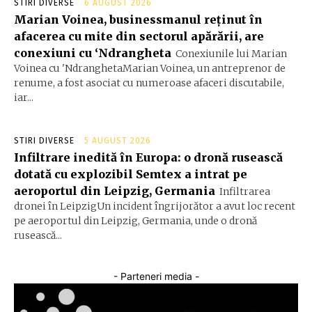
STIRI DIVERSE
6 AUGUST 2026
Marian Voinea, businessmanul reținut în
afacerea cu mite din sectorul apărării, are
conexiuni cu ‘Ndrangheta
Conexiunile lui Marian
Voinea cu 'NdranghetaMarian Voinea, un antreprenor de
renume, a fost asociat cu numeroase afaceri discutabile,
iar...
STIRI DIVERSE
5 AUGUST 2026
Infiltrare inedită în Europa: o dronă rusească
dotată cu explozibil Semtex a intrat pe
aeroportul din Leipzig, Germania
Infiltrarea
dronei în LeipzigUn incident îngrijorător a avut loc recent
pe aeroportul din Leipzig, Germania, unde o dronă
rusească...
- Parteneri media -