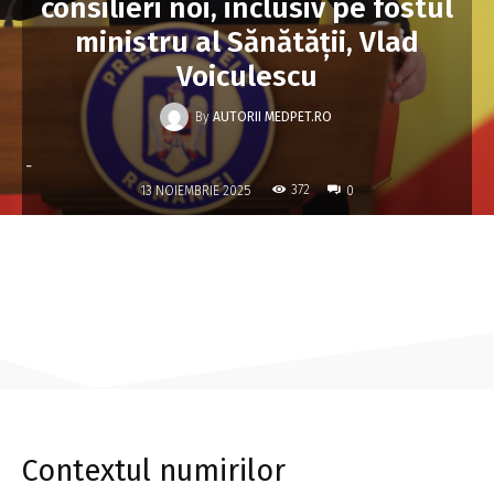
consilieri noi, inclusiv pe fostul
ministru al Sănătății, Vlad
Voiculescu
By
AUTORII MEDPET.RO
-
372
13 NOIEMBRIE 2025
0
Contextul numirilor