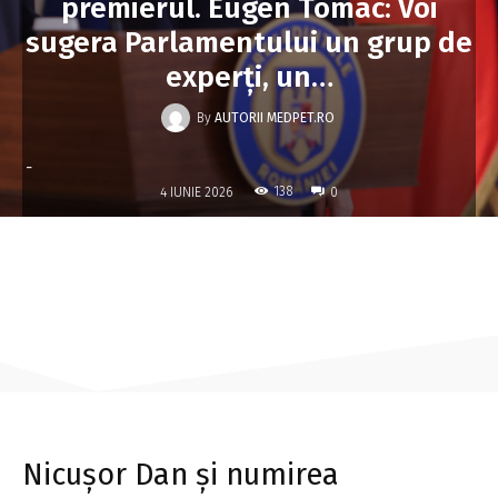
premierul. Eugen Tomac: Voi
sugera Parlamentului un grup de
experți, un…
By
AUTORII MEDPET.RO
-
138
4 IUNIE 2026
0
Nicușor Dan și numirea