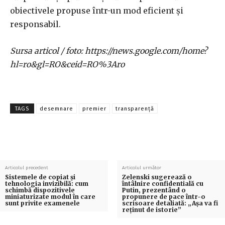
obiectivele propuse într-un mod eficient și
responsabil.
Sursa articol / foto: https://news.google.com/home?
hl=ro&gl=RO&ceid=RO%3Aro
TAGS
desemnare
premier
transparență
Articolul precedent
Articolul următor
Sistemele de copiat și
Zelenski sugerează o
tehnologia invizibilă: cum
întâlnire confidentială cu
schimbă dispozitivele
Putin, prezentând o
miniaturizate modul în care
propunere de pace într-o
sunt privite examenele
scrisoare detaliată: „Așa va fi
reținut de istorie”