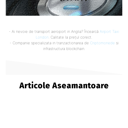
- Ai nevoie de transport aeroport in Anglia? Încearcă
Airport Taxi
London
. Calitate la prețul corect.
- Companie specializata in tranzactionarea de
Criptomonede
si
infrastructura blockchain.
Articole Aseamantoare