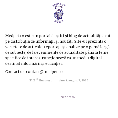
Medpet.ro este un portal de știri și blog de actualități axat
pe distribuția de informații și noutăți. Site-ul prezintă o
varietate de articole, reportaje și analize pe o gamă largă
de subiecte, de la evenimente de actualitate până la teme
specifice de interes. Funcționează ca un mediu digital
destinat informării și educației.
Contact us: contact@medpet.ro
C
vineri, august 7, 2026
31.2
București
© Acest site este creat si administrat de
medpet.ro
. Toate drepturile rezervate.
Contact medpet.ro
Politica de cookies (GDPR)
Politica de Confidentialitate