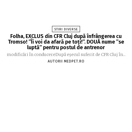
STIRI DIVERSE
Folha, EXCLUS din CFR Cluj după înfrângerea cu
Tromso! ”Îi voi da afară pe toți!”. DOUĂ nume ”se
luptă” pentru postul de antrenor
modificări în conducereDupă eșecul suferit de CFR Cluj în...
AUTORII MEDPET.RO