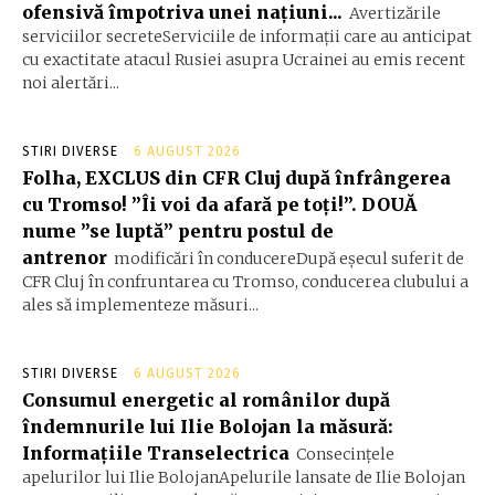
ofensivă împotriva unei națiuni...
Avertizările
serviciilor secreteServiciile de informații care au anticipat
cu exactitate atacul Rusiei asupra Ucrainei au emis recent
noi alertări...
STIRI DIVERSE
6 AUGUST 2026
Folha, EXCLUS din CFR Cluj după înfrângerea
cu Tromso! ”Îi voi da afară pe toți!”. DOUĂ
nume ”se luptă” pentru postul de
antrenor
modificări în conducereDupă eșecul suferit de
CFR Cluj în confruntarea cu Tromso, conducerea clubului a
ales să implementeze măsuri...
STIRI DIVERSE
6 AUGUST 2026
Consumul energetic al românilor după
îndemnurile lui Ilie Bolojan la măsură:
Informațiile Transelectrica
Consecințele
apelurilor lui Ilie BolojanApelurile lansate de Ilie Bolojan