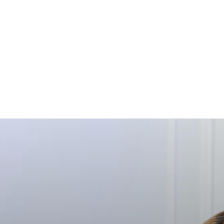
Home & Deco
Sanatate si Hobby
Stiri diverse
Tech