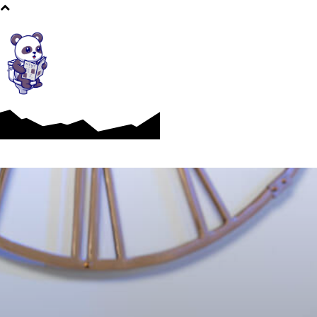
Afaceri si Industrii
Cultura si Entertainment