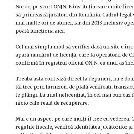
Noroc, pe scurt ONJN. E instituția care emite licenț
să primească jucători din România. Cadrul legal
mai multe ori de atunci, iar din 2013 inclusiv oper
poată funcționa aici.
Cel mai simplu mod să verifici dacă un site e în re
apară numărul de licență, care la operatorii de C
confirmă în registrul oficial ONJN, eu unul aș în
Treaba asta contează direct la depuneri, nu e doar
tăi trec prin furnizori de plată verificați, tranza
te plângi. La unul nelicențiat, în cel mai bun caz îț
nicio cale reală de recuperare.
Mai e un aspect pe care mulți îl trec cu vederea.
regulile fiscale, verifică identitatea jucătorilor 