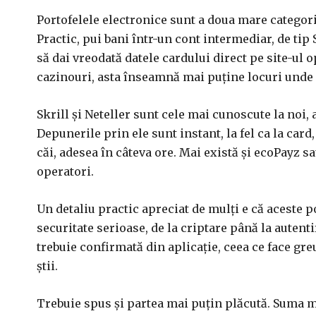
Portofelele electronice sunt a doua mare categorie
Practic, pui bani într-un cont intermediar, de tip 
să dai vreodată datele cardului direct pe site-ul 
cazinouri, asta înseamnă mai puține locuri unde î
Skrill și Neteller sunt cele mai cunoscute la noi,
Depunerile prin ele sunt instant, la fel ca la card
căi, adesea în câteva ore. Mai există și ecoPayz 
operatori.
Un detaliu practic apreciat de mulți e că aceste p
securitate serioase, de la criptare până la autenti
trebuie confirmată din aplicație, ceea ce face gre
știi.
Trebuie spus și partea mai puțin plăcută. Suma 