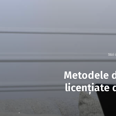
Stiri 
Metodele d
licențiate
-