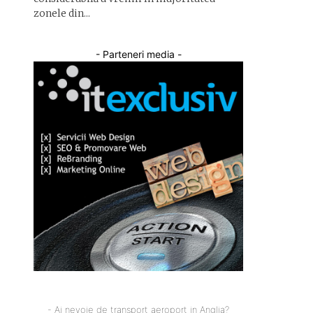
zonele din...
- Parteneri media -
- Ai nevoie de transport aeroport in Anglia?