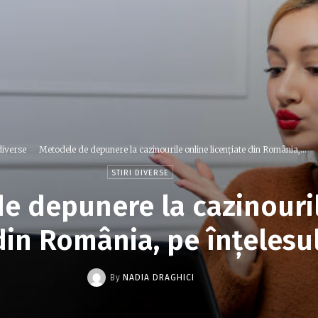
diverse
Metodele de depunere la cazinourile online licențiate din România,...
STIRI DIVERSE
e depunere la cazinouri
 din România, pe înțelesu
By
NADIA DRAGHICI