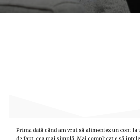
Prima dată când am vrut să alimentez un cont la 
de fapt, cea mai simplă. Mai complicat e să înțele