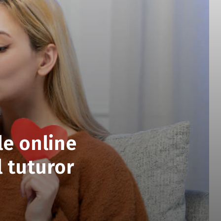
le online
l tuturor