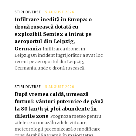
STIRI DIVERSE
5 AUGUST 2026
Infiltrare inedită în Europa: o
dronă rusească dotată cu
explozibil Semtex a intrat pe
aeroportul din Leipzig,
Germania
Infiltrarea dronei în
LeipzigUn incident îngrijorător a avut loc
recent pe aeroportul din Leipzig,
Germania, unde o dronă rusească...
STIRI DIVERSE
5 AUGUST 2026
După vremea caldă, urmează
furtuni: vânturi puternice de până
la 80 km/h și ploi abundente în
diferite zone
Prognoza meteo pentru
zilele ce urmeazăÎn zilele viitoare,
meteorologii preconizează o modificare
considerabilă a vremii în majoritatea