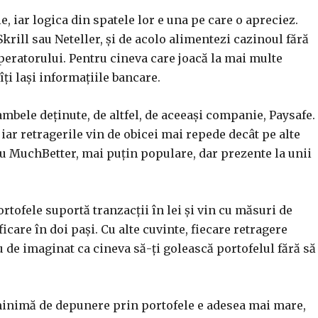
, iar logica din spatele lor e una pe care o apreciez.
Skrill sau Neteller, și de acolo alimentezi cazinoul fără
operatorului. Pentru cineva care joacă la mai multe
ți lași informațiile bancare.
 ambele deținute, de altfel, de aceeași companie, Paysafe.
, iar retragerile vin de obicei mai repede decât pe alte
sau MuchBetter, mai puțin populare, dar prezente la unii
ortofele suportă tranzacții în lei și vin cu măsuri de
ficare în doi pași. Cu alte cuvinte, fiecare retragere
u de imaginat ca cineva să-ți golească portofelul fără să
minimă de depunere prin portofele e adesea mai mare,