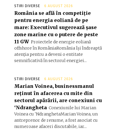
STIRI DIVERSE
6 AUGUST 2026
România se află în competiție
pentru energia eoliană de pe
mare: Executivul sugerează șase
zone marine cu o putere de peste
11 GW
Proiectele de energie eoliană
offshore în RomâniaRomânia își îndreaptă
atenția pentru a deveni o entitate
semnificativă în sectorul energiei...
STIRI DIVERSE
6 AUGUST 2026
Marian Voinea, businessmanul
reținut în afacerea cu mite din
sectorul apărării, are conexiuni cu
‘Ndrangheta
Conexiunile lui Marian
Voinea cu 'NdranghetaMarian Voinea, un
antreprenor de renume, a fost asociat cu
numeroase afaceri discutabile, iar...