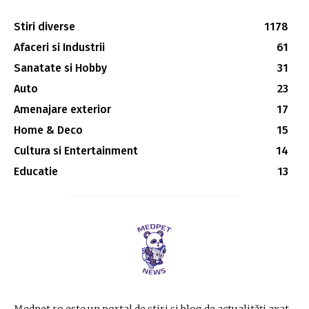
Stiri diverse
1178
Afaceri si Industrii
61
Sanatate si Hobby
31
Auto
23
Amenajare exterior
17
Home & Deco
15
Cultura si Entertainment
14
Educatie
13
Medpet.ro este un portal de știri și blog de actualități axat