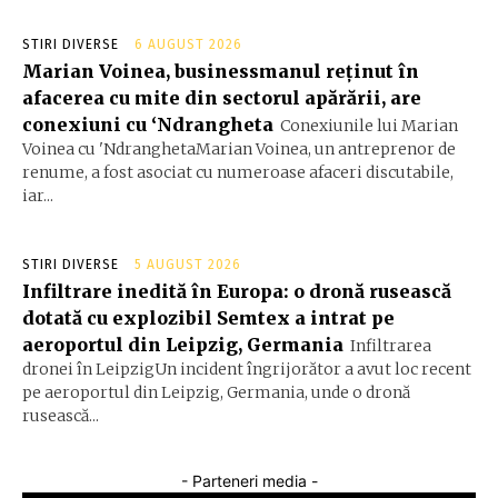
STIRI DIVERSE
6 AUGUST 2026
Marian Voinea, businessmanul reținut în
afacerea cu mite din sectorul apărării, are
conexiuni cu ‘Ndrangheta
Conexiunile lui Marian
Voinea cu 'NdranghetaMarian Voinea, un antreprenor de
renume, a fost asociat cu numeroase afaceri discutabile,
iar...
STIRI DIVERSE
5 AUGUST 2026
Infiltrare inedită în Europa: o dronă rusească
dotată cu explozibil Semtex a intrat pe
aeroportul din Leipzig, Germania
Infiltrarea
dronei în LeipzigUn incident îngrijorător a avut loc recent
pe aeroportul din Leipzig, Germania, unde o dronă
rusească...
- Parteneri media -