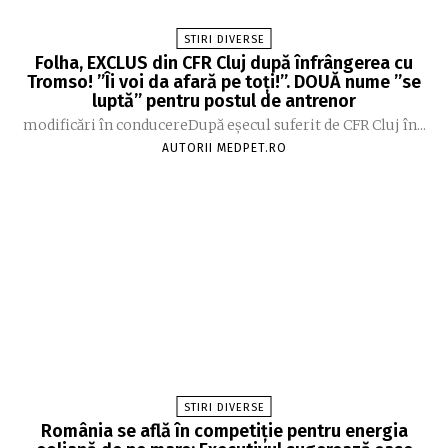
STIRI DIVERSE
Folha, EXCLUS din CFR Cluj după înfrângerea cu
Tromso! ”Îi voi da afară pe toți!”. DOUĂ nume ”se
luptă” pentru postul de antrenor
modificări în conducereDupă eșecul suferit de CFR Cluj în...
AUTORII MEDPET.RO
STIRI DIVERSE
România se află în competiție pentru energia