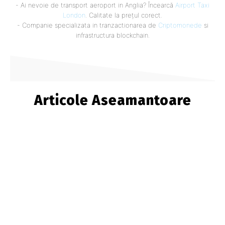
- Ai nevoie de transport aeroport in Anglia? Încearcă
Airport Taxi
London
. Calitate la prețul corect.
- Companie specializata in tranzactionarea de
Criptomonede
si
infrastructura blockchain.
Articole Aseamantoare