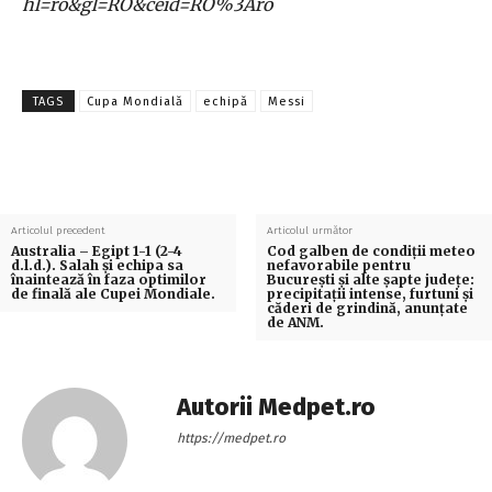
hl=ro&gl=RO&ceid=RO%3Aro
TAGS
Cupa Mondială
echipă
Messi
Articolul precedent
Articolul următor
Australia – Egipt 1-1 (2-4
Cod galben de condiții meteo
d.l.d.). Salah și echipa sa
nefavorabile pentru
înaintează în faza optimilor
București și alte șapte județe:
de finală ale Cupei Mondiale.
precipitații intense, furtuni și
căderi de grindină, anunțate
de ANM.
Autorii Medpet.ro
https://medpet.ro