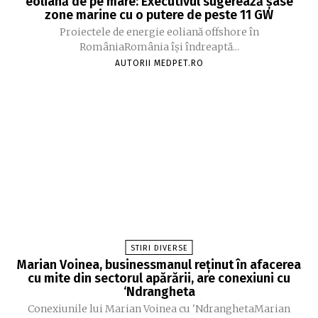
eoliană de pe mare: Executivul sugerează șase
zone marine cu o putere de peste 11 GW
Proiectele de energie eoliană offshore în
RomâniaRomânia își îndreaptă...
AUTORII MEDPET.RO
STIRI DIVERSE
Marian Voinea, businessmanul reținut în afacerea
cu mite din sectorul apărării, are conexiuni cu
‘Ndrangheta
Conexiunile lui Marian Voinea cu 'NdranghetaMarian