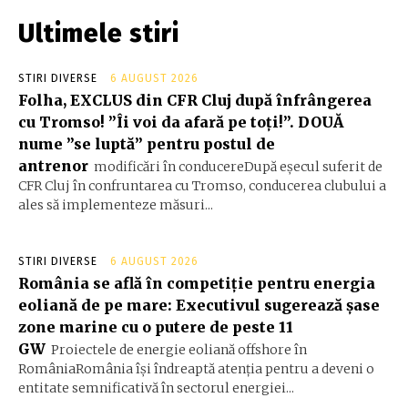
Ultimele stiri
STIRI DIVERSE
6 AUGUST 2026
Folha, EXCLUS din CFR Cluj după înfrângerea
cu Tromso! ”Îi voi da afară pe toți!”. DOUĂ
nume ”se luptă” pentru postul de
antrenor
modificări în conducereDupă eșecul suferit de
CFR Cluj în confruntarea cu Tromso, conducerea clubului a
ales să implementeze măsuri...
STIRI DIVERSE
6 AUGUST 2026
România se află în competiție pentru energia
eoliană de pe mare: Executivul sugerează șase
zone marine cu o putere de peste 11
GW
Proiectele de energie eoliană offshore în
RomâniaRomânia își îndreaptă atenția pentru a deveni o
entitate semnificativă în sectorul energiei...