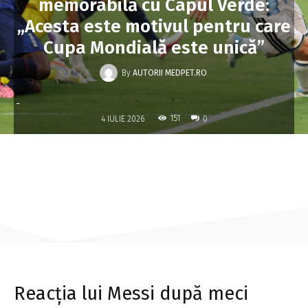
memorabilă cu Capul Verde:
„Acesta este motivul pentru care
Cupa Mondială este unică”
By
AUTORII MEDPET.RO
-
151
4 IULIE 2026
0
Reacția lui Messi după meci