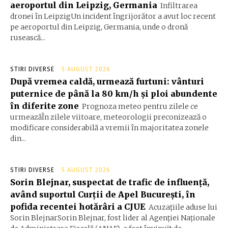
aeroportul din Leipzig, Germania
Infiltrarea
dronei în LeipzigUn incident îngrijorător a avut loc recent
pe aeroportul din Leipzig, Germania, unde o dronă
rusească...
STIRI DIVERSE
5 AUGUST 2026
După vremea caldă, urmează furtuni: vânturi
puternice de până la 80 km/h și ploi abundente
în diferite zone
Prognoza meteo pentru zilele ce
urmeazăÎn zilele viitoare, meteorologii preconizează o
modificare considerabilă a vremii în majoritatea zonele
din...
STIRI DIVERSE
5 AUGUST 2026
Sorin Blejnar, suspectat de trafic de influență,
având suportul Curții de Apel București, în
pofida recentei hotărâri a CJUE
Acuzațiile aduse lui
Sorin BlejnarSorin Blejnar, fost lider al Agenției Naționale