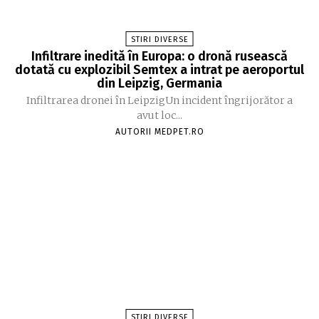
STIRI DIVERSE
Infiltrare inedită în Europa: o dronă rusească
dotată cu explozibil Semtex a intrat pe aeroportul
din Leipzig, Germania
Infiltrarea dronei în LeipzigUn incident îngrijorător a
avut loc...
AUTORII MEDPET.RO
STIRI DIVERSE