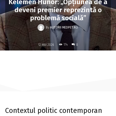
Kelemen Hunor: „Opțiunea de a
deveni premier reprezintă o
problemă socială”
By
AUTORII MEDPET.RO
-
174
12 MAI 2026
0
Contextul politic contemporan