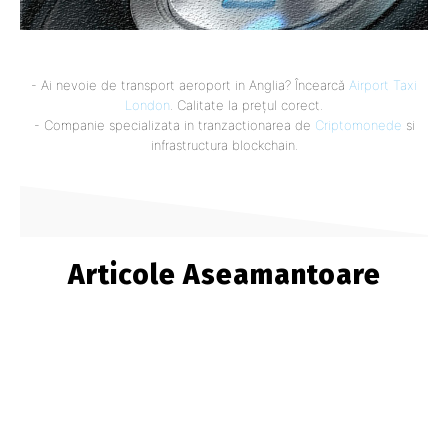
- Ai nevoie de transport aeroport in Anglia? Încearcă
Airport Taxi
London
. Calitate la prețul corect.
- Companie specializata in tranzactionarea de
Criptomonede
si
infrastructura blockchain.
Articole Aseamantoare