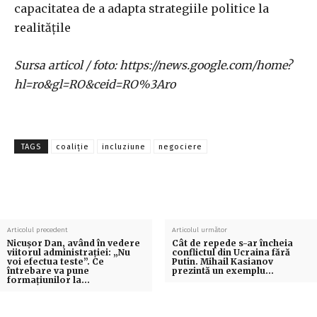
capacitatea de a adapta strategiile politice la
realitățile
Sursa articol / foto: https://news.google.com/home?
hl=ro&gl=RO&ceid=RO%3Aro
TAGS
coaliție
incluziune
negociere
Articolul precedent
Articolul următor
Nicușor Dan, având în vedere
Cât de repede s-ar încheia
viitorul administrației: „Nu
conflictul din Ucraina fără
voi efectua teste”. Ce
Putin. Mihail Kasianov
întrebare va pune
prezintă un exemplu…
formațiunilor la…