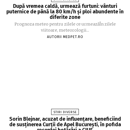
După vremea caldă, urmează furtuni: vânturi
puternice de până la 80 km/h și ploi abundente în
diferite zone
Prognoza meteo pentru zilele ce urmeazăÎn zilele
viitoare, meteorologii...
AUTORII MEDPET.RO
STIRI DIVERSE
Sorin Blejnar, acuzat de influențare, beneficiind
de susținerea Curții de Apel București, în pofida
recentei hotărâri a CJUE