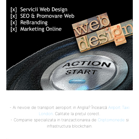
- Ai nevoie de transport aeroport in Anglia? Încearcă
Airport Taxi
London
. Calitate la prețul corect.
- Companie specializata in tranzactionarea de
Criptomonede
si
infrastructura blockchain.