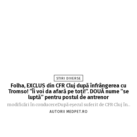
STIRI DIVERSE
Folha, EXCLUS din CFR Cluj după înfrângerea cu
Tromso! ”Îi voi da afară pe toți!”. DOUĂ nume ”se
luptă” pentru postul de antrenor
modificări în conducereDupă eșecul suferit de CFR Cluj în...
AUTORII MEDPET.RO