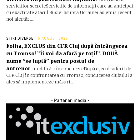
serviciilor secreteServiciile de informații care au anticipat
cu exactitate atacul Rusiei asupra Ucrainei au emis recent
noi alertări...
STIRI DIVERSE
6 AUGUST 2026
Folha, EXCLUS din CFR Cluj după înfrângerea
cu Tromso! ”Îi voi da afară pe toți!”. DOUĂ
nume ”se luptă” pentru postul de
antrenor
modificări în conducereDupă eșecul suferit de
CFR Cluj în confruntarea cu Tromso, conducerea clubului a
ales să implementeze măsuri...
- Parteneri media -