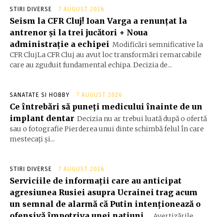
STIRI DIVERSE
7 AUGUST 2026
Seism la CFR Cluj! Ioan Varga a renunțat la
antrenor și la trei jucători + Noua
administrație a echipei
Modificări semnificative la
CFR ClujLa CFR Cluj au avut loc transformări remarcabile
care au zguduit fundamental echipa. Decizia de...
SANATATE SI HOBBY
7 AUGUST 2026
Ce întrebări să puneți medicului înainte de un
implant dentar
Decizia nu ar trebui luată după o ofertă
sau o fotografie Pierderea unui dinte schimbă felul în care
mestecați și...
STIRI DIVERSE
7 AUGUST 2026
Serviciile de informații care au anticipat
agresiunea Rusiei asupra Ucrainei trag acum
un semnal de alarmă că Putin intenționează o
ofensivă împotriva unei națiuni...
Avertizările