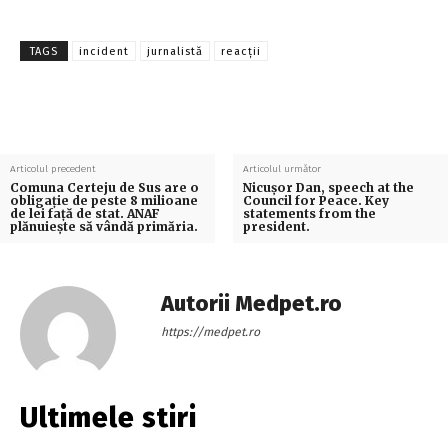
TAGS
incident
jurnalistă
reacții
Articolul precedent
Articolul următor
Comuna Certeju de Sus are o
Nicușor Dan, speech at the
obligație de peste 8 milioane
Council for Peace. Key
de lei față de stat. ANAF
statements from the
plănuiește să vândă primăria.
president.
Autorii Medpet.ro
https://medpet.ro
Ultimele stiri