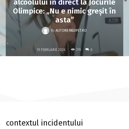
alcoolului în direct la Jocurile
Olimpice: „Nu e nimic greșit în
asta”
By
AUTORII MEDPET.RO
-
316
19 FEBRUARIE 2026
0
contextul incidentului