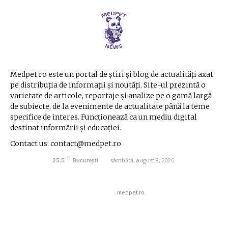
Medpet.ro este un portal de știri și blog de actualități axat
pe distribuția de informații și noutăți. Site-ul prezintă o
varietate de articole, reportaje și analize pe o gamă largă
de subiecte, de la evenimente de actualitate până la teme
specifice de interes. Funcționează ca un mediu digital
destinat informării și educației.
Contact us: contact@medpet.ro
C
sâmbătă, august 8, 2026
25.5
București
© Acest site este creat si administrat de
medpet.ro
. Toate drepturile rezervate.
Contact medpet.ro
Politica de cookies (GDPR)
Politica de Confidentialitate