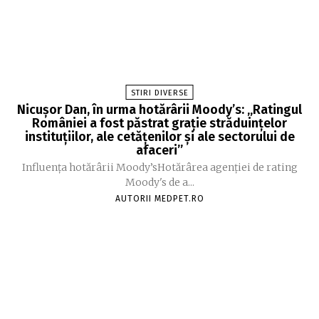
STIRI DIVERSE
Nicușor Dan, în urma hotărârii Moody’s: „Ratingul
României a fost păstrat grație străduințelor
instituțiilor, ale cetățenilor și ale sectorului de
afaceri”
Influența hotărârii Moody’sHotărârea agenției de rating
Moody's de a...
AUTORII MEDPET.RO