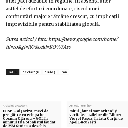
unei păci durabile în regiune. În absența unor
astfel de eforturi coordonate, riscul unei
confruntări majore rămâne crescut, cu implicații
imprevizibile pentru stabilitatea globală.
Sursa articol / foto: https://news.google.com/home?
hl=ro&gl=RO&ceid=RO%3Aro
TAGS
declarații
dialog
Iran
Articolul precedent
Articolul următor
FCSB – Al Jazira, meci de
Mitul „bunei samariten” și
pregătire cu echipa lui
veritatea azilelor din Bihor:
Cosmin Olăroiu » GOL în
Viorel Pașca, în fața Curții de
minutul 11! Fotbalistul lăudat
Apel București
de MM Stoica a deschis