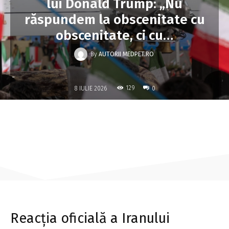
lui Donald Trump: „Nu
răspundem la obscenitate cu
obscenitate, ci cu…
By
AUTORII MEDPET.RO
-
129
8 IULIE 2026
0
Reacția oficială a Iranului