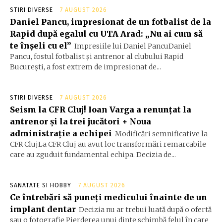
STIRI DIVERSE
7 AUGUST 2026
Daniel Pancu, impresionat de un fotbalist de la
Rapid după egalul cu UTA Arad: „Nu ai cum să
te înșeli cu el”
Impresiile lui Daniel PancuDaniel
Pancu, fostul fotbalist și antrenor al clubului Rapid
București, a fost extrem de impresionat de...
STIRI DIVERSE
7 AUGUST 2026
Seism la CFR Cluj! Ioan Varga a renunțat la
antrenor și la trei jucători + Noua
administrație a echipei
Modificări semnificative la
CFR ClujLa CFR Cluj au avut loc transformări remarcabile
care au zguduit fundamental echipa. Decizia de...
SANATATE SI HOBBY
7 AUGUST 2026
Ce întrebări să puneți medicului înainte de un
implant dentar
Decizia nu ar trebui luată după o ofertă
sau o fotografie Pierderea unui dinte schimbă felul în care