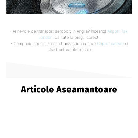
- Ai nevoie de transport aeroport in Anglia? Încearcă
Airport Taxi
London
. Calitate la prețul corect.
- Companie specializata in tranzactionarea de
Criptomonede
si
infrastructura blockchain.
Articole Aseamantoare