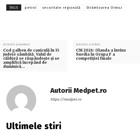
TAGS
petrol
securitate regională
Strâmtoarea Ormuz
Articolul precedent
Articolul următor
Cod galben de caniculă în 15
CM 2026: Olanda a învins
județe sâmbătă. Valul de
Suedia în Grupa F a
căldură se răspândește și se
competiției finale
amplifică începând de
duminică…
Autorii Medpet.ro
https://medpet.ro
Ultimele stiri