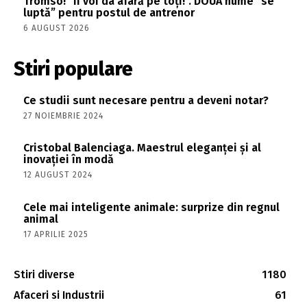
Tromso! ”Îi voi da afară pe toți!”. DOUĂ nume ”se
luptă” pentru postul de antrenor
6 AUGUST 2026
Stiri populare
Ce studii sunt necesare pentru a deveni notar?
27 NOIEMBRIE 2024
Cristobal Balenciaga. Maestrul eleganței și al
inovației în modă
12 AUGUST 2024
Cele mai inteligente animale: surprize din regnul
animal
17 APRILIE 2025
Stiri diverse
1180
Afaceri si Industrii
61