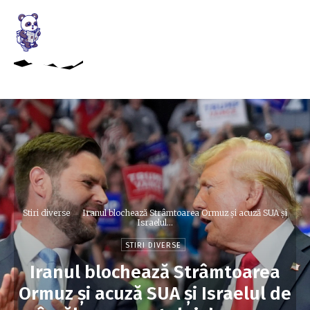
Stiri diverse
Iranul blochează Strâmtoarea Ormuz și acuză SUA și
Israelul...
STIRI DIVERSE
Iranul blochează Strâmtoarea
Ormuz și acuză SUA și Israelul de