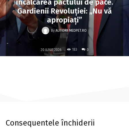
încălcarea pactului de pace.
Gardienii Revoluției: „Nu vă
apropiați”
By
AUTORII MEDPET.RO
-
183
20 IUNIE 2026
0
Consequentele închiderii