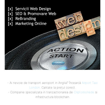
- Ai nevoie de transport aeroport in Anglia? Încearcă
Airport Taxi
London
. Calitate la prețul corect.
- Companie specializata in tranzactionarea de
Criptomonede
si
infrastructura blockchain.