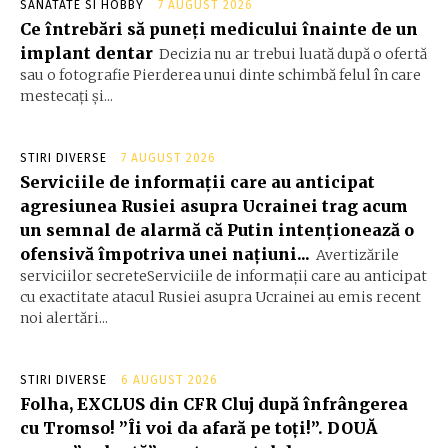
SANATATE SI HOBBY
7 AUGUST 2026
Ce întrebări să puneți medicului înainte de un
implant dentar
Decizia nu ar trebui luată după o ofertă
sau o fotografie Pierderea unui dinte schimbă felul în care
mestecați și...
STIRI DIVERSE
7 AUGUST 2026
Serviciile de informații care au anticipat
agresiunea Rusiei asupra Ucrainei trag acum
un semnal de alarmă că Putin intenționează o
ofensivă împotriva unei națiuni...
Avertizările
serviciilor secreteServiciile de informații care au anticipat
cu exactitate atacul Rusiei asupra Ucrainei au emis recent
noi alertări...
STIRI DIVERSE
6 AUGUST 2026
Folha, EXCLUS din CFR Cluj după înfrângerea
cu Tromso! ”Îi voi da afară pe toți!”. DOUĂ