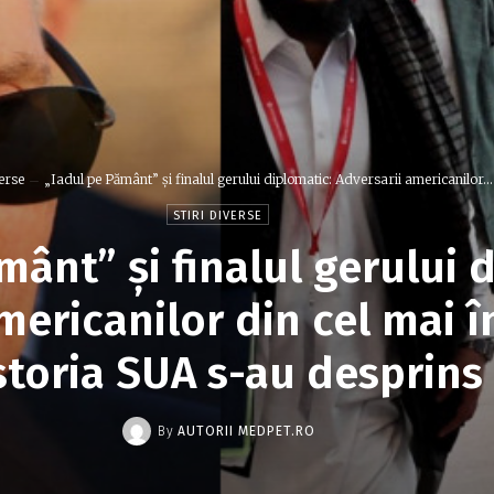
verse
„Iadul pe Pământ” și finalul gerului diplomatic: Adversarii americanilor...
STIRI DIVERSE
mânt” și finalul gerului 
mericanilor din cel mai 
istoria SUA s-au desprins 
By
AUTORII MEDPET.RO