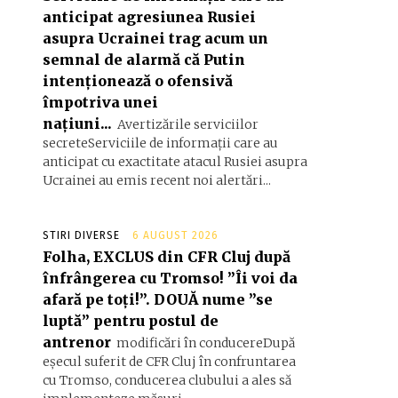
anticipat agresiunea Rusiei
asupra Ucrainei trag acum un
semnal de alarmă că Putin
intenționează o ofensivă
împotriva unei
națiuni...
Avertizările serviciilor
secreteServiciile de informații care au
anticipat cu exactitate atacul Rusiei asupra
Ucrainei au emis recent noi alertări...
STIRI DIVERSE
6 AUGUST 2026
Folha, EXCLUS din CFR Cluj după
înfrângerea cu Tromso! ”Îi voi da
afară pe toți!”. DOUĂ nume ”se
luptă” pentru postul de
antrenor
modificări în conducereDupă
eșecul suferit de CFR Cluj în confruntarea
cu Tromso, conducerea clubului a ales să