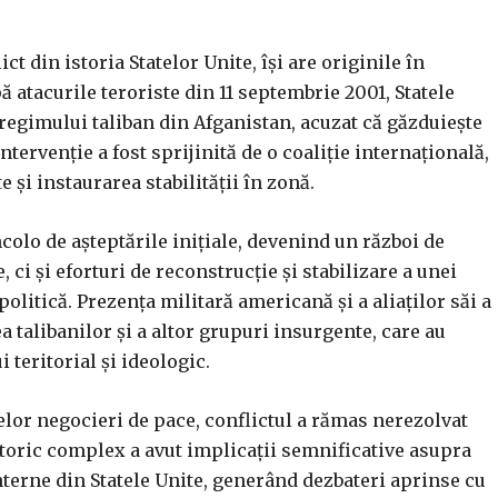
t din istoria Statelor Unite, își are originile în
 atacurile teroriste din 11 septembrie 2001, Statele
regimului taliban din Afganistan, acuzat că găzduiește
ntervenție a fost sprijinită de o coaliție internațională,
 și instaurarea stabilității în zonă.
ncolo de așteptările inițiale, devenind un război de
 ci și eforturi de reconstrucție și stabilizare a unei
 politică. Prezența militară americană și a aliaților săi a
 talibanilor și a altor grupuri insurgente, care au
 teritorial și ideologic.
elor negocieri de pace, conflictul a rămas nerezolvat
storic complex a avut implicații semnificative asupra
 interne din Statele Unite, generând dezbateri aprinse cu