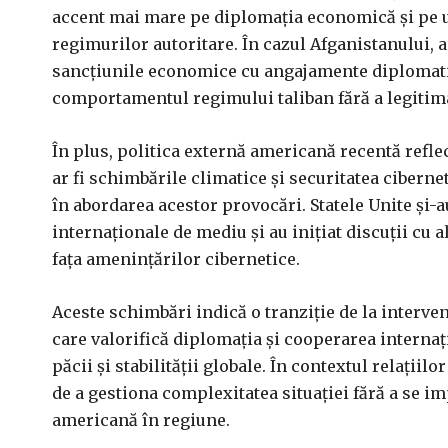
accent mai mare pe diplomația economică și pe u
regimurilor autoritare. În cazul Afganistanului,
sancțiunile economice cu angajamente diplomatice
comportamentul regimului taliban fără a legitim
În plus, politica externă americană recentă refle
ar fi schimbările climatice și securitatea ciber
în abordarea acestor provocări. Statele Unite și-
internaționale de mediu și au inițiat discuții cu a
fața amenințărilor cibernetice.
Aceste schimbări indică o tranziție de la interven
care valorifică diplomația și cooperarea intern
păcii și stabilității globale. În contextul relații
de a gestiona complexitatea situației fără a se imp
americană în regiune.