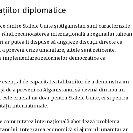
ațiilor diplomatice
ce dintre Statele Unite și Afganistan sunt caracterizate
ul rând, recunoașterea internațională a regimului taliban
i ar putea fi dispuse să angajeze discuții directe cu
i a preveni crize umanitare, altele sunt reticente,
 pe implementarea reformelor democratice ca
e esențial de capacitatea talibanilor de a demonstra un
și de a preveni ca Afganistanul să devină din nou un
este crucial nu doar pentru Statele Unite, ci și pentru
tății internaționale.
care comunitatea internațională abordează problema
tanului. Integrarea economică și ajutorul umanitar ar