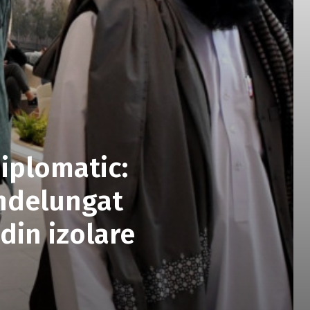
diplomatic:
îndelungat
din izolare