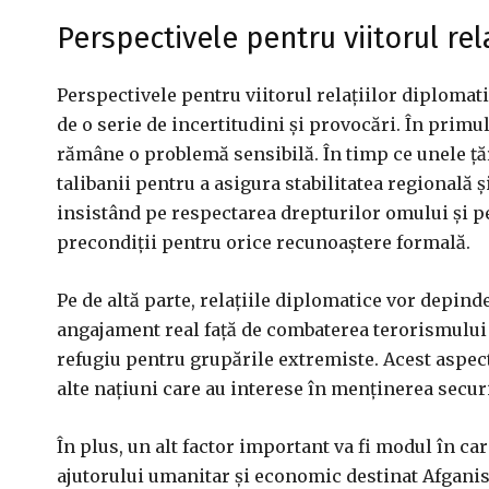
Perspectivele pentru viitorul rel
Perspectivele pentru viitorul relațiilor diplomati
de o serie de incertitudini și provocări. În prim
rămâne o problemă sensibilă. În timp ce unele țăr
talibanii pentru a asigura stabilitatea regională ș
insistând pe respectarea drepturilor omului și
precondiții pentru orice recunoaștere formală.
Pe de altă parte, relațiile diplomatice vor depind
angajament real față de combaterea terorismului 
refugiu pentru grupările extremiste. Acest aspect 
alte națiuni care au interese în menținerea securi
În plus, un alt factor important va fi modul în 
ajutorului umanitar și economic destinat Afganis