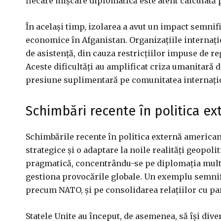
fiecare mișcare diplomatică este atent calculată 
În același timp, izolarea a avut un impact semnifi
economice în Afganistan. Organizațiile internați
de asistență, din cauza restricțiilor impuse de re
Aceste dificultăți au amplificat criza umanitară 
presiune suplimentară pe comunitatea internațion
Schimbări recente în politica e
Schimbările recente în politica externă americană
strategice și o adaptare la noile realități geopo
pragmatică, concentrându-se pe diplomația multil
gestiona provocările globale. Un exemplu semnific
precum NATO, și pe consolidarea relațiilor cu par
Statele Unite au început, de asemenea, să își div