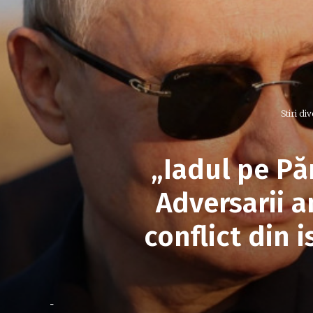
Stiri di
„Iadul pe Pă
Adversarii a
conflict din 
-