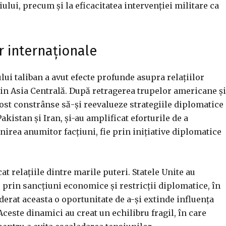
ului, precum și la eficacitatea intervenției militare ca
or internaționale
lui taliban a avut efecte profunde asupra relațiilor
din Asia Centrală. După retragerea trupelor americane și
 fost constrânse să-și reevalueze strategiile diplomatice
kistan și Iran, și-au amplificat eforturile de a
inirea anumitor facțiuni, fie prin inițiative diplomatice
t relațiile dintre marile puteri. Statele Unite au
 prin sancțiuni economice și restricții diplomatice, în
derat aceasta o oportunitate de a-și extinde influența
ceste dinamici au creat un echilibru fragil, în care