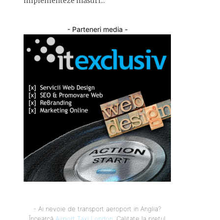
implementeze măsuri...
- Parteneri media -
- Ai nevoie de transport aeroport in Anglia?
Încearcă
Airport Taxi London
. Calitate la prețul