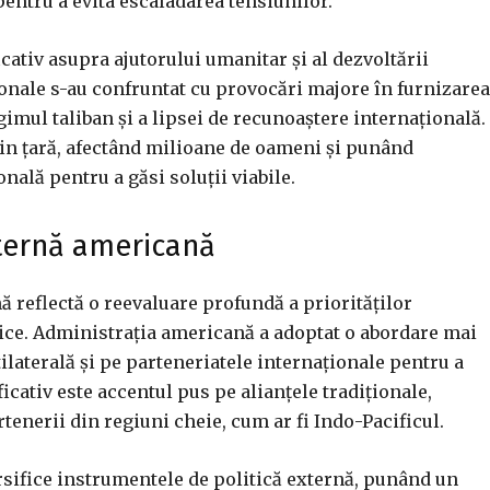
pentru a evita escaladarea tensiunilor.
cativ asupra ajutorului umanitar și al dezvoltării
onale s-au confruntat cu provocări majore în furnizarea
gimul taliban și a lipsei de recunoaștere internațională.
din țară, afectând milioane de oameni și punând
ală pentru a găsi soluții viabile.
xternă americană
 reflectă o reevaluare profundă a priorităților
litice. Administrația americană a adoptat o abordare mai
aterală și pe parteneriatele internaționale pentru a
ativ este accentul pus pe alianțele tradiționale,
tenerii din regiuni cheie, cum ar fi Indo-Pacificul.
ersifice instrumentele de politică externă, punând un