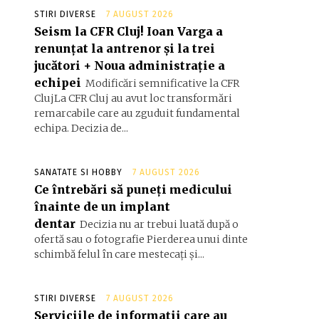
STIRI DIVERSE
7 AUGUST 2026
Seism la CFR Cluj! Ioan Varga a
renunțat la antrenor și la trei
jucători + Noua administrație a
echipei
Modificări semnificative la CFR
ClujLa CFR Cluj au avut loc transformări
remarcabile care au zguduit fundamental
echipa. Decizia de...
SANATATE SI HOBBY
7 AUGUST 2026
Ce întrebări să puneți medicului
înainte de un implant
dentar
Decizia nu ar trebui luată după o
ofertă sau o fotografie Pierderea unui dinte
schimbă felul în care mestecați și...
STIRI DIVERSE
7 AUGUST 2026
Serviciile de informații care au