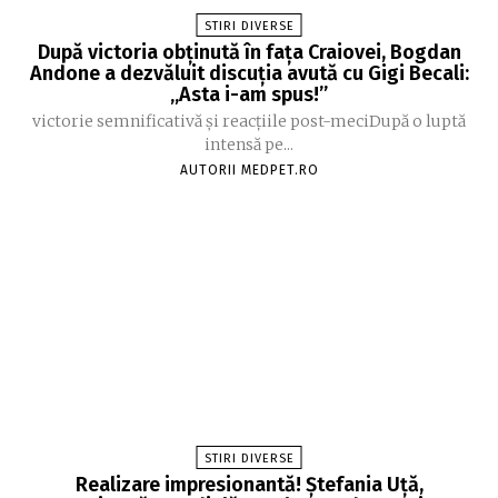
STIRI DIVERSE
După victoria obținută în fața Craiovei, Bogdan
Andone a dezvăluit discuția avută cu Gigi Becali:
„Asta i-am spus!”
victorie semnificativă și reacțiile post-meciDupă o luptă
intensă pe...
AUTORII MEDPET.RO
STIRI DIVERSE
Realizare impresionantă! Ștefania Uță,