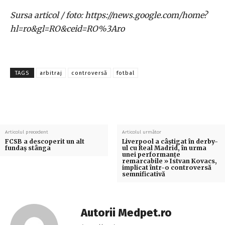
Sursa articol / foto: https://news.google.com/home?
hl=ro&gl=RO&ceid=RO%3Aro
TAGS
arbitraj
controversă
fotbal
Articolul precedent
Articolul următor
FCSB a descoperit un alt
Liverpool a câștigat în derby-
fundaș stânga
ul cu Real Madrid, în urma
unei performanțe
remarcabile » Istvan Kovacs,
implicat într-o controversă
semnificativă
Autorii Medpet.ro