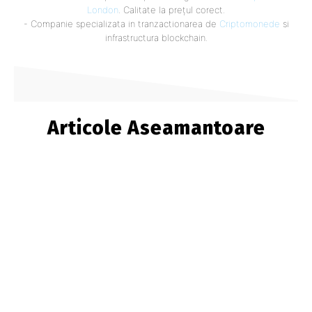
London
. Calitate la prețul corect.
- Companie specializata in tranzactionarea de
Criptomonede
si
infrastructura blockchain.
Articole Aseamantoare