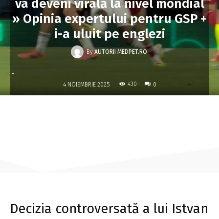
va deveni virală la nivel mondial
» Opinia expertului pentru GSP +
i-a uluit pe englezi
By
AUTORII MEDPET.RO
-
430
4 NOIEMBRIE 2025
0
Decizia controversată a lui Istvan