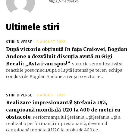
https://medpet.ro
Ultimele stiri
STIRI DIVERSE
9 AUGUST 2026
După victoria obținută în fața Craiovei, Bogdan
Andone a dezvăluit discuția avută cu Gigi
Becali: „Asta i-am spus!”
victorie semnificativă și
reacțiile post-meciDupă o luptă intensă pe teren, echipa
condusă de Bogdan Andone a reușit o victorie...
STIRI DIVERSE
9 AUGUST 2026
Realizare impresionantă! Ștefania Uță,
campioană mondială U20 la 400 de metri cu
obstacole
Performanța lui Ștefania UțăŞtefania Uță a
realizat o performanță impresionantă, devenind
campioană mondială U20 la proba de 400 de...