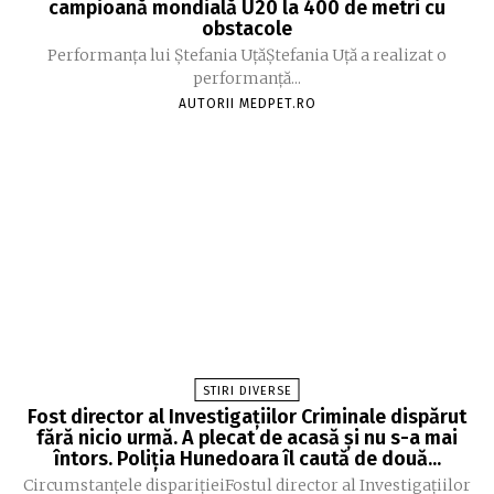
campioană mondială U20 la 400 de metri cu
obstacole
Performanța lui Ștefania UțăŞtefania Uță a realizat o
performanță...
AUTORII MEDPET.RO
STIRI DIVERSE
Fost director al Investigațiilor Criminale dispărut
fără nicio urmă. A plecat de acasă și nu s-a mai
întors. Poliția Hunedoara îl caută de două...
Circumstanțele disparițieiFostul director al Investigațiilor