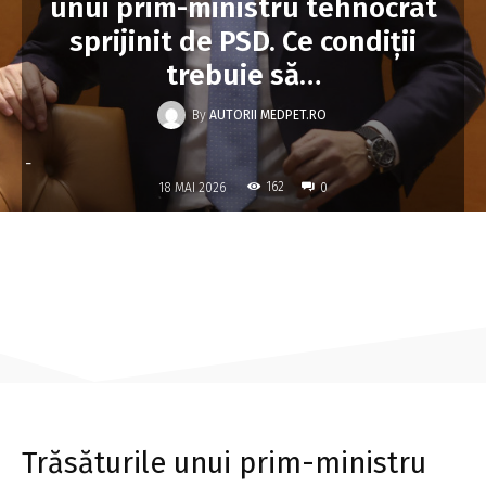
unui prim-ministru tehnocrat
sprijinit de PSD. Ce condiții
trebuie să…
By
AUTORII MEDPET.RO
-
162
18 MAI 2026
0
Trăsăturile unui prim-ministru