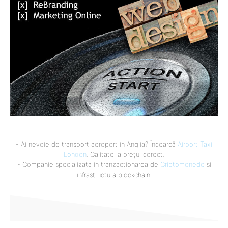
- Ai nevoie de transport aeroport in Anglia? Încearcă
Airport Taxi
London
. Calitate la prețul corect.
- Companie specializata in tranzactionarea de
Criptomonede
si
infrastructura blockchain.