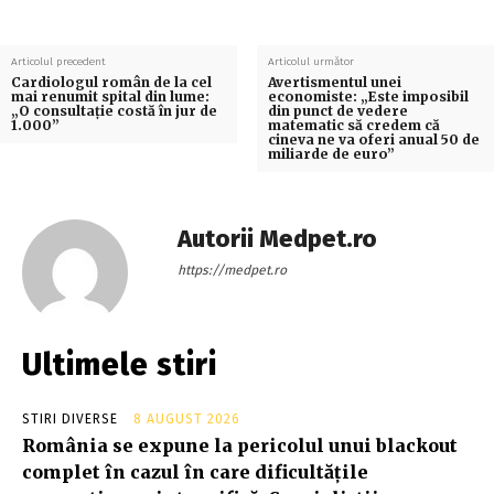
Articolul precedent
Articolul următor
Cardiologul român de la cel
Avertismentul unei
mai renumit spital din lume:
economiste: „Este imposibil
„O consultație costă în jur de
din punct de vedere
1.000”
matematic să credem că
cineva ne va oferi anual 50 de
miliarde de euro”
Autorii Medpet.ro
https://medpet.ro
Ultimele stiri
STIRI DIVERSE
8 AUGUST 2026
România se expune la pericolul unui blackout
complet în cazul în care dificultățile