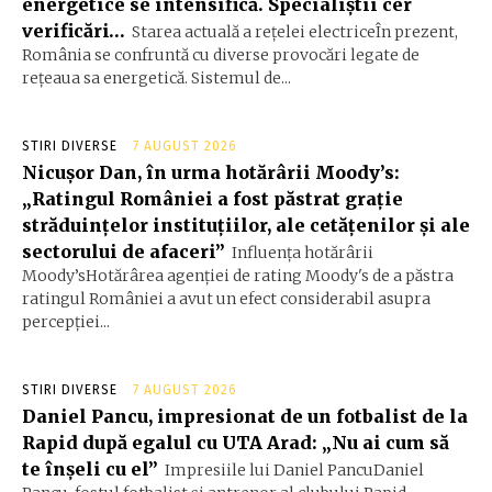
energetice se intensifică. Specialiștii cer
verificări…
Starea actuală a rețelei electriceÎn prezent,
România se confruntă cu diverse provocări legate de
rețeaua sa energetică. Sistemul de...
STIRI DIVERSE
7 AUGUST 2026
Nicușor Dan, în urma hotărârii Moody’s:
„Ratingul României a fost păstrat grație
străduințelor instituțiilor, ale cetățenilor și ale
sectorului de afaceri”
Influența hotărârii
Moody’sHotărârea agenției de rating Moody's de a păstra
ratingul României a avut un efect considerabil asupra
percepției...
STIRI DIVERSE
7 AUGUST 2026
Daniel Pancu, impresionat de un fotbalist de la
Rapid după egalul cu UTA Arad: „Nu ai cum să
te înșeli cu el”
Impresiile lui Daniel PancuDaniel