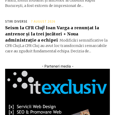
Pancu, fostul fotbalist și antrenor al clubului Rapid
București, a fost extrem de impresionat de...
STIRI DIVERSE
7 AUGUST 2026
Seism la CFR Cluj! Ioan Varga a renunțat la
antrenor și la trei jucători + Noua
administrație a echipei
Modificări semnificative la
CFR ClujLa CFR Cluj au avut loc transformări remarcabile
care au zguduit fundamental echipa. Decizia de...
- Parteneri media -