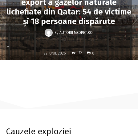
export a gazelor naturale
lichefiate din Qatar: 54 de victime
și 18 persoane dispărute
By
AUTORII MEDPET.RO
-
172
22 IUNIE 2026
0
Cauzele exploziei