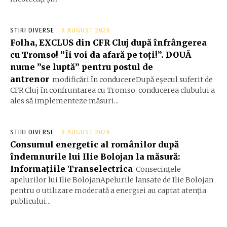
STIRI DIVERSE
6 AUGUST 2026
Folha, EXCLUS din CFR Cluj după înfrângerea
cu Tromso! ”Îi voi da afară pe toți!”. DOUĂ
nume ”se luptă” pentru postul de
antrenor
modificări în conducereDupă eșecul suferit de
CFR Cluj în confruntarea cu Tromso, conducerea clubului a
ales să implementeze măsuri...
STIRI DIVERSE
6 AUGUST 2026
Consumul energetic al românilor după
îndemnurile lui Ilie Bolojan la măsură:
Informațiile Transelectrica
Consecințele
apelurilor lui Ilie BolojanApelurile lansate de Ilie Bolojan
pentru o utilizare moderată a energiei au captat atenția
publicului...