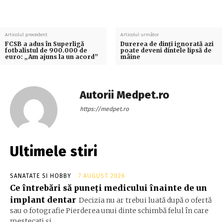
Articolul precedent
Articolul următor
FCSB a adus în Superligă
Durerea de dinți ignorată azi
fotbalistul de 900.000 de
poate deveni dintele lipsă de
euro: „Am ajuns la un acord”
mâine
Autorii Medpet.ro
https://medpet.ro
Ultimele stiri
SANATATE SI HOBBY
7 AUGUST 2026
Ce întrebări să puneți medicului înainte de un
implant dentar
Decizia nu ar trebui luată după o ofertă
sau o fotografie Pierderea unui dinte schimbă felul în care
mestecați și...