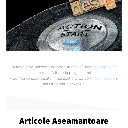
- Ai nevoie de transport aeroport in Anglia? Încearcă
Airport Taxi
London
. Calitate la prețul corect.
- Companie specializata in tranzactionarea de
Criptomonede
si
infrastructura blockchain.
Articole Aseamantoare