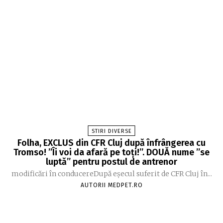
STIRI DIVERSE
Folha, EXCLUS din CFR Cluj după înfrângerea cu
Tromso! ”Îi voi da afară pe toți!”. DOUĂ nume ”se
luptă” pentru postul de antrenor
modificări în conducereDupă eșecul suferit de CFR Cluj în...
AUTORII MEDPET.RO